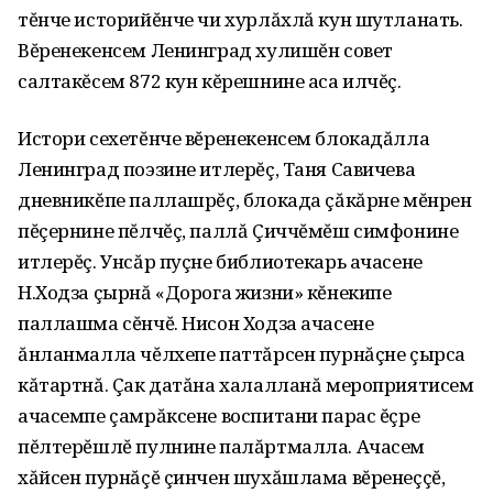
тĕнче историйĕнче чи хурлăхлă кун шутланать.
Вĕренекенсем Ленинград хулишĕн совет
салтакĕсем 872 кун кĕрешнине аса илчĕç.
Истори сехетĕнче вĕренекенсем блокадăлла
Ленинград поэзине итлерĕç‚ Таня Савичева
дневникĕпе паллашрĕç‚ блокада çăкăрне мĕнрен
пĕçернине пĕлчĕç‚ паллă Çиччĕмĕш симфонине
итлерĕç. Унсăр пуçне библиотекарь ачасене
Н.Ходза çырнă «Дорога жизни» кĕнекипе
паллашма сĕнчĕ. Нисон Ходза ачасене
ăнланмалла чĕлхепе паттăрсен пурнăçне çырса
кăтартнă. Çак датăна халалланă мероприятисем
ачасемпе çамрăксене воспитани парас ĕçре
пĕлтерĕшлĕ пулнине палăртмалла. Ачасем
хăйсен пурнăçĕ çинчен шухăшлама вĕренеççĕ‚