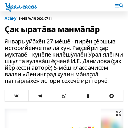
Урал сасси
Асăну
5 ФЕВРАЛЯ 2020, 07:41
Çак ыратăва манмăпăр
Январь уйăхĕн 27-мĕшĕ - пирĕн çĕршыв
историйĕнче паллă кун. Раççейри çар
мухтавĕн кунĕпе килĕшÿллĕн Урал ялĕнчи
шкулта вулавăш ĕçченĕ И.Е. Данилова (çак
йĕркесен авторĕ) 5-мĕш класс ачисем
валли «Ленинград хулин мăнаçлă
паттăрлăхĕ» истори сехечĕ ирттерчĕ.