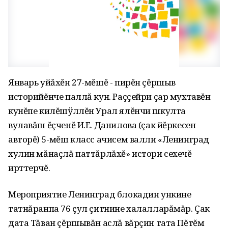
Январь уйăхĕн 27-мĕшĕ - пирĕн çĕршыв
историйĕнче паллă кун. Раççейри çар мухтавĕн
кунĕпе килĕшÿллĕн Урал ялĕнчи шкулта
вулавăш ĕçченĕ И.Е. Данилова (çак йĕркесен
авторĕ) 5-мĕш класс ачисем валли «Ленинград
хулин мăнаçлă паттăрлăхĕ» истори сехечĕ
ирттерчĕ.
Мероприятие Ленинград блокадин ункине
татнăранпа 76 çул çитнине халалларăмăр. Çак
дата Тăван çĕршывăн аслă вăрçин тата Пĕтĕм