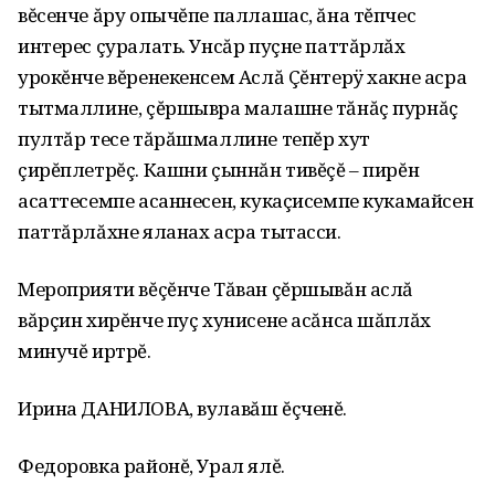
вĕсенче ăру опычĕпе паллашас‚ ăна тĕпчес
интерес çуралать. Унсăр пуçне паттăрлăх
урокĕнче вĕренекенсем Аслă Çĕнтерÿ хакне асра
тытмаллине‚ çĕршывра малашне тăнăç пурнăç
пултăр тесе тăрăшмаллине тепĕр хут
çирĕплетрĕç. Кашни çыннăн тивĕçĕ – пирĕн
асаттесемпе асаннесен, кукаçисемпе кукамайсен
паттăрлăхне яланах асра тытасси.
Мероприяти вĕçĕнче Тăван çĕршывăн аслă
вăрçин хирĕнче пуç хунисене асăнса шăплăх
минучĕ иртрĕ.
Ирина ДАНИЛОВА‚ вулавăш ĕçченĕ.
Федоровка районĕ‚ Урал ялĕ.