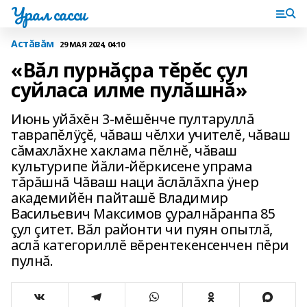
Урал сасси
Астăвăм
29 МАЯ 2024, 04:10
«Вăл пурнăçра тĕрĕс çул
суйласа илме пулăшнă»
Июнь уйăхĕн 3-мĕшĕнче пултаруллă
таврапĕлÿçĕ, чăваш чĕлхи учителĕ, чăваш
сăмахлăхне хаклама пĕлнĕ, чăваш
культурипе йăли-йĕркисене упрама
тăрăшнă Чăваш наци ăслăлăхпа ÿнер
академийĕн пайташĕ Владимир
Васильевич Максимов çуралнăранпа 85
çул çитет. Вăл районти чи пуян опытлă,
аслă категориллĕ вĕрентекенсенчен пĕри
пулнă.