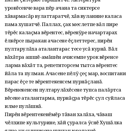
урокĕсенче вара пĕр ачана та сиктерсе
хăвармасăр вулаттаратчĕ, хăв вуланине каласа
пама хушатчĕ. Паллах, çак меслетпе вăл пире
тĕрĕс калаçма вĕрентес, вĕренÿре начартарах
ĕлкĕрсе пыракан ачасене ĕçлеттерес, пирĕн
пултарулăха аталантарас тесе усă курнă. Вăл
вăхăтра ашшĕ-амăшĕн ачисемпе урок вĕренсе
ларма вăхăт та, репетиторсем тытса вĕрентес
йăла та пулман. Ачасене пĕлÿ çеç мар, воспитани
парас ĕçе те вĕрентекенсем пурнăçланă.
Вĕренекенсен пултарулăхĕсене тупса палăртса
вĕсене аталантарма, пурнăçра тĕрĕс çул суйласа
илме пулăшнă.
Пирĕн вĕрентекенĕмĕр тăван халăха, чăваш
чĕлхипе культурине, хăй çуралса ÿснĕ Хушăлка
ялне, ун çыннисене чунтан юрататчĕ,