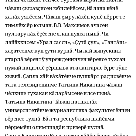
чăваш çыравçисен юбилейĕсем, йăлана кĕнĕ
халăх уявĕсем, Чăваш çырулăхĕн кунĕ пĕрре те
тимлĕхсĕр юлман. В.В. Максимов ачасен
пултарулăх ĕçĕсене ялан пухса пынă. Чи
лайăххисем «Урал сасси», «Çутă çул», «Тантăш»
хаçатсенче кун çути курнă. Чылай выпускник
ятарлă вĕрентÿ учрежденинчен вĕренсе тухсан
нумай нациллĕ çĕршыва аталантарас ĕçре тÿпе
хывнă. Çапла хăй вăхăтĕнче пушкăрт радиовĕнче
тата телевиденинче Татьяна Никитина чăваш
чĕлхипе тухакан кăларăмсене илсе пынă.
Татьяна Никитина Чăваш патшалăх
университетĕнче журналистика факультетĕнчен
вĕренсе тухнă. Вăл та республика шайĕнчи
пĕрремĕш олимпиадăн призерĕ пулнă.
Çапла Владимир Васильевич хăйĕн ĕçченлĕхĕпе,