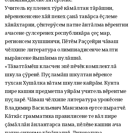
Учитель кулленех тÿрĕ кăмăлтан тăрăшни,
вĕренекенсене хăй пекех çанă тавăрса ĕçлеме
хăнăхтарни, çĕнтерÿсем патне ăнтăлма вĕрентни
ачасене çулсеренех республикăра çеç мар,
регионсем хушшинчи, Пĕтĕм Раççейри чăваш
чĕлхипе литература олимпиадисенче малти
вырăнсене йышăнма пулăшнă.
«Тăваттăмĕш класчен эпĕ пĕчĕк комплектлă
шкула çÿренĕ. Пуçламăш шкултан вĕренсе
тухсан Хушăлка вăтам шкулне кайрăм. Кунта
пире кашни предметпа уйрăм учитель вĕрентме
пуçларĕ. Чăваш чĕлхипе литература урокĕсене
Владимир Васильевич Максимов ертсе пыратчĕ.
Кăткăс грамматика правилисене те вăл пире
çăмăллăн ăнлантарса пама, пĕлĕве кашни ача
патне çитерме тăрăшатчĕ. Литература