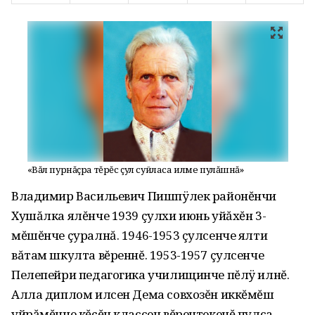
«Вăл пурнăçра тĕрĕс çул суйласа илме пулăшнă»
Владимир Васильевич Пишпÿлек районĕнчи
Хушăлка ялĕнче 1939 çулхи июнь уйăхĕн 3-
мĕшĕнче çуралнă. 1946-1953 çулсенче ялти
вăтам шкулта вĕреннĕ. 1953-1957 çулсенче
Пелепейри педагогика училищинче пĕлÿ илнĕ.
Алла диплом илсен Дема совхозĕн иккĕмĕш
уйрăмĕнче кĕçĕн классен вĕрентекенĕ пулса