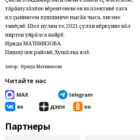
тăрăшулăхĕпе вĕрентекенсен коллективĕ тата
ял çыннисем хушшинче пысăк чыса, хисепе
тивĕçнĕ. Шел пулин те, 2021 çулхи кĕркунне вăл
пиртен уйрăлса кайрĕ.
Ирида МАТНИЯЗОВА.
Пишпÿлек районĕ, Хушăлка ялĕ.
Автор:
Ирида Матниязова
Читайте нас
Партнеры