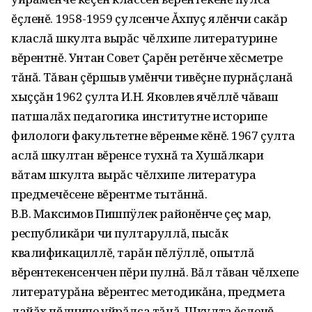
ĕçленĕ. 1958-1959 çулсенче Ăхпуç ялĕнчи сакăр
класлă шкулта вырăс чĕлхипе литературине
вĕрентнĕ. Унтан Совет Çарĕн ретĕнче хĕсметре
тăнă. Тăван çĕршыв умĕнчи тивĕçне пурнăçланă
хыççăн 1962 çулта И.Н. Яковлев ячĕллĕ чăваш
патшалăх педагогика институтне историпе
филологи факультетне вĕренме кĕнĕ. 1967 çулта
аслă шкултан вĕренсе тухнă та Хушăлкари
вăтам шкулта вырăс чĕлхипе литература
предмечĕсене вĕрентме тытăннă.
В.В. Максимов Пишпÿлек районĕнче çеç мар,
республикăри чи пултаруллă, пысăк
квалификациллĕ, тарăн пĕлÿллĕ, опытлă
вĕрентекенсенчен пĕри пулнă. Вăл тăван чĕлхепе
литературăна вĕрентес методикăна, предмета
лайăх пĕлнипе уйрăлса тăнă. Шкулта ĕçленĕ