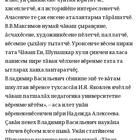
хисеплетчĕ, ял историйĕпе интересленетчĕ.
Ачасенче те çак енсене аталантарма тăрăшатчĕ.
В.В.Максимов нумай чăваш çыравçине,
ăсчахĕсене, художникĕсене пĕлетчĕ, паллатчĕ,
вĕсемпе çыхăну тытатчĕ. Уроксенче вĕсем пирки
тата Чăваш Ен, Шупашкар хули çинчен каласа
панисем пире тăван чĕлхене вĕренме тата та
ытларах хавхалантаратчĕç.
Владимир Васильевич сĕннипе эпĕ те вăтам
шкултан вĕренсе тухсассăн И.Я. Яковлев ячĕллĕ
чăваш патшалăх педагогика университетне
вĕренме кĕтĕм», – аса илет унăн
вĕренекенĕсенчен пĕри Надежда Алексеева.
Çавăн пекех Владимир Васильевич наукăпа
тĕпчев ĕçĕсем илсе пынă. Унăн статйисем
Шупашкар хулинче кун çути курнă «Тăван