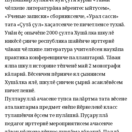
чĕлхепе литературăна вĕрентес ыйтусем»,
«Ученые записки» сборниксенче, «Урал сасси»
тата «Çутă çул» хаçатсенче те пичетленсе тухнă.
Унăн ĕç опычĕпе 2000 çулта Хушăлка шкулĕ
никĕсĕ çинче республика шайĕнче ирттернĕ
чăваш чĕлхипе литература учителĕсен наукăпа
практика конференцинче паллаштарнă. Тăван
ялпа шкул историне тĕпченĕ май 2 монографи
кăларнă. Вĕсенчен пĕринче ял çыннисем
Хушăлка ялĕ, шкулĕ çинчен çырнă асаилĕвĕсем
пичетленнĕ.
Пултаруллă ачасене тупса палăртма тата вĕсене
аталантарма предмет енĕпе йĕркеленĕ класс
тулашĕнчи ĕçсем те пулăшнă. Пуçаруллă
педагог ирттернĕ мероприятисем ачасенче
тăван чĕлхене тĕпчес туртăма вăратнă. Паллă