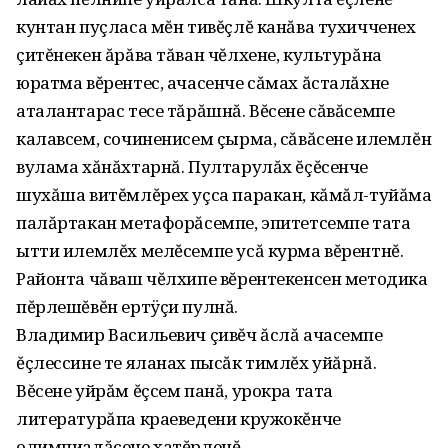
кунтан пуçласа мĕн тивĕçлĕ канăва тухичченех
çитĕнекен ăрăва тăван чĕлхене, культурăна
юратма вĕрентес, ачасенче сăмах ăсталăхне
аталантарас тесе тăрăшнă. Вĕсене сăвăсемпе
калавсем, сочиненисем çырма, сăвăсене илемлĕн
вулама хăнăхтарнă. Пултарулăх ĕçĕсенче
шухăша витĕмлĕрех уçса паракан, кăмăл-туйăма
палăртакан метафорăсемпе, эпитетсемпе тата
ытти илемлĕх мелĕсемпе усă курма вĕрентнĕ.
Районта чăваш чĕлхипе вĕрентекенсен методика
пĕрлешĕвĕн ертÿçи пулнă.
Владимир Васильевич çивĕч ăслă ачасемпе
ĕçлессине те яланах пысăк тимлĕх уйăрнă.
Вĕсене уйрăм ĕçсем панă, урокра тата
литературăпа краеведени кружокĕнче
олимпиадăсене хатĕрленĕ.