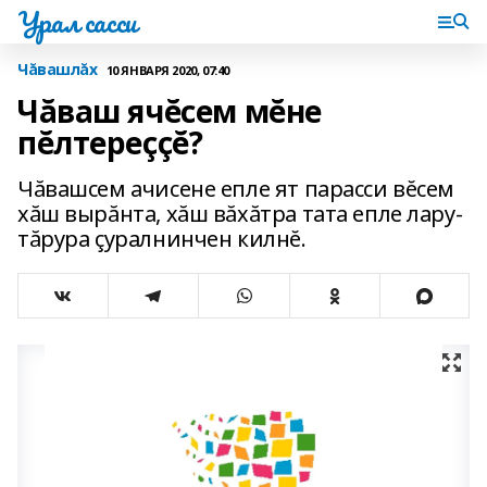
Урал сасси
Чăвашлăх
10 ЯНВАРЯ 2020, 07:40
Чăваш ячĕсем мĕне
пĕлтереççĕ?
Чăвашсем ачисене епле ят парасси вĕсем
хăш вырăнта, хăш вăхăтра тата епле лару-
тăрура çуралнинчен килнĕ.