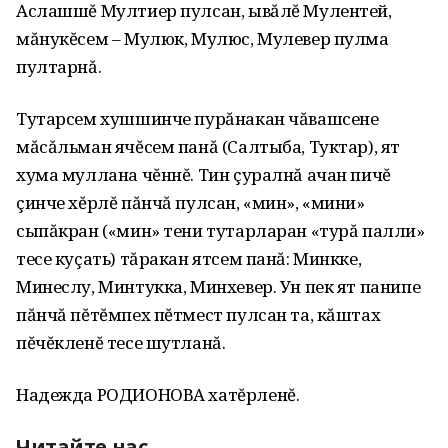
Аслашшĕ Мултиер пулсан, ывăлĕ Мулентей,
мăнукĕсем – Мулюк, Мулюс, Мулевер пулма
пултарнă.
Тутарсем хушшинче пурăнакан чăвашсене
мăсăльман ячĕсем панă (Салтыба, Туктар), ят
хума муллана чĕннĕ. Тин çуралнă ачан пичĕ
çинче хĕрлĕ пăнчă пулсан, «мин», «мини»
сыпăкран («мин» тени тутарларан «турă палли»
тесе куçать) тăракан ятсем панă: Минкке,
Минеслу, Минтукка, Минхевер. Ун пек ят панипе
пăнчă пĕтĕмпех пĕтмест пулсан та, кăштах
пĕчĕкленĕ тесе шутланă.
Надежда РОДИОНОВА хатĕрленĕ.
Читайте нас