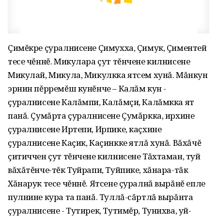
Çимĕкре çуралнисене Çимухха, Çимук, Çиментей
тесе чĕннĕ. Микулара çут тĕнчене килнисене
Микулай, Микула, Микулкка ятсем хунă. Мăнкун
эрнин пĕрремĕш кунĕнче – Калăм кун -
çуралнисене Калăмпи, Калăмçи, Калăмкка ят
панă. Çумăрта çуралнисене Çумăркка, ирхине
çуралнисене Иртепи, Ирпике, каçхине
çуралнисене Каçик, Каçинкке ятлă хунă. Вăхăчĕ
çитиччен çут тĕнчене килнисене Тăхтаман, туй
вăхăтĕнче-тĕк Туйрапи, Туйпике, хăнара-тăк
Хăнарук тесе чĕннĕ. Ятсене çуралнă вырăнĕ епле
пулнине кура та панă. Туллă-сăртлă вырăнта
çуралнисене - Тутирек, Тутимĕр, Тунихва, уй-