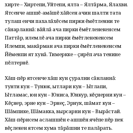
хирте – Хиртепи, Уйтепи, ялта – Ялтăрма, Ялахви.
Ятсенче ашшĕ-амăшĕ хăйсен ачин шалти тата
тулаш енчи пахалăхĕсем пирки ĕмĕтленни те
сăнарланнă: вăйлă ача пирки ĕмĕтленекенсем
Паттăр, илемлĕ ача пирки ĕмĕтленекенсем
Илемпи, макăрман ача пирки ĕмĕтленекенсем
Йĕменпи ят хунă. Тимеркке – çирĕп ача тенине
пĕлтернĕ.
Хăш-пĕр ятсенче хăш кун çурални сăнланнă:
тунти кун – Тунюк, ытлари кун – Ытлапи,
Ытламас, юн кун – Юниса, Юнкур, кĕçнерни кун –
Кĕçнер, эрне кун – Эрнеç, Эрнук, шăмат кун –
Шăмпике, Шăмакка, вырсарни кун – Вырăстай.
Хăш-пĕрисем аслашшĕн е ашшĕн ячĕпе пĕр пек
вĕçлекен ятсем хума тăрăшни те палăрать.