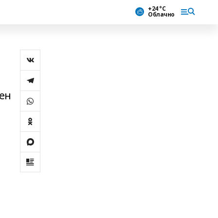
+24 °С
Облачно
сен