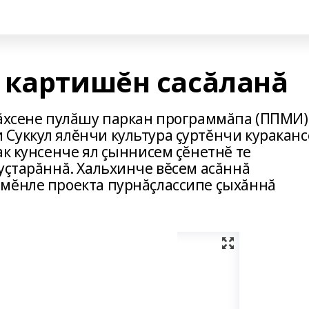
 картишĕн сасăланă
лăхсене пулăшу паркан программăпа (ППМИ)
Суккул ялĕнчи культура çуртĕнчи куракан
ак кунсенче ял çыннисем çĕнетнĕ те
уçтарăннă. Хальхинче вĕсем асăннă
мĕнле проекта пурнăçлассипе çыхăннă