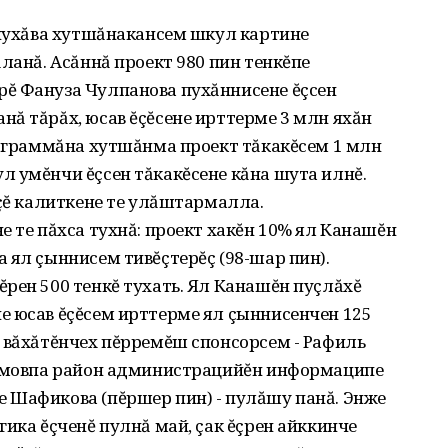
 пухăва хутшăнакансем шкул картине
ланă. Асăннă проект 980 пин тенкĕпе
ĕ Фануза Чулпанова пухăннисене ĕçсен
ă тăрăх‚ юсав ĕçĕсене ирттерме 3 млн яхăн
рограммăна хутшăнма проект тăкакĕсем 1 млн
 умĕнчи ĕçсен тăкакĕсене кăна шута илнĕ.
иçĕ калиткене те улăштармалла.
е те пăхса тухнă: проект хакĕн 10% ял Канашĕн
 ял çыннисем тивĕçтерĕç (98-шар пин).
рен 500 тенкĕ тухать. Ял Канашĕн пуçлăхĕ
е юсав ĕçĕсем ирттерме ял çыннисенчен 125
 вăхăтĕнчех пĕрремĕш спонсорсем - Рафиль
лимовпа район администрацийĕн информаципе
 Шафикова (пĕршер пин) - пулăшу панă. Энже
гика ĕçченĕ пулнă май‚ çак ĕçрен айккинче