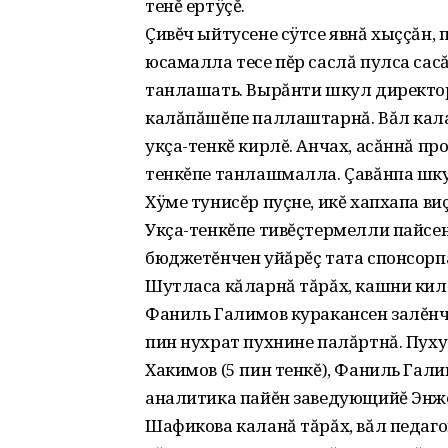
тенĕ ертÿçĕ.
Çивĕч ыйтусене сÿтсе явнă хыççăн‚
юсамалла тесе пĕр саслă пулса сасă
танлашать. Вырăнти шкул директор
калăпăшĕпе паллаштарнă. Вăл калан
укçа-тенкĕ кирлĕ. Анчах‚ асăннă п
тенкĕпе танлашмалла. Çавăнпа шкул
Хÿме тунисĕр пуçне‚ икĕ хапхапа в
Укçа-тенкĕпе тивĕçтермелли пайсен
бюджетĕнчен уйăрĕç тата спонсорпа
Шутласа кăларнă тăрăх‚ кашни килĕ
Фаниль Галимов куракансен залĕнч
пин нухрат пухнине палăртнă. Пуху
Хакимов (5 пин тенкĕ), Фаниль Га
аналитика пайĕн заведующийĕ Энже
Шафикова каланă тăрăх‚ вăл педаго