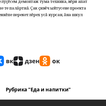
елÿçĕсем демонтаж тума техника, вĕри апат
 те палăртнă. Çак çивĕч ыйтусене проекта
енкĕпе перекетлĕрех усă курсан‚ ăна шкул
Рубрика "Еда и напитки"