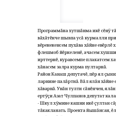
Программăна хутшăнма икĕ сĕнÿ тă
вăхăтĕнче шывпа усă курмалли при
вĕренекенсем пухăва хăйне евĕрлĕ 
флешмоб йĕркеленĕ‚ ачасем хушшин
ирттернĕ‚ куравсемпе плакатсем ха
хăнасем залра курма пултарнă.
Район Канаш депутачĕ‚ пĕр ял çынн
ларнине палăртнă. Вăл ялăн хăйне 
хăварнă. Унăн тулти сăнĕнчен‚ ялă
ертÿçи Азат Чулпанов депутат кал
- Шкул хÿмине кашни икĕ çултан сăр
тăкакланать. Проекта йышăнсан‚ ĕл