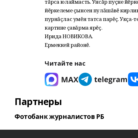
тăрса юлаймасть. Унсăр пуçне йĕрк
йĕркелеме çынсен пулăшăвĕ кирлине
пурнăçлас умĕн татса парĕç. Укçа-т
картине çавăрма ярĕç.
Ирида НОВИКОВА.
Ермеккей районĕ.
Читайте нас
Партнеры
Фотобанк журналистов РБ