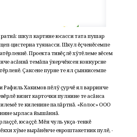
ратнă: шкул картине юсасси тата пушар
цеп-цистерна туянасси. Шкул ĕçченĕсемпе
хатĕрленнĕ. Проекта тивĕçлĕ хÿтĕлеме вĕсем
че асăннă темăпа ÿкерчĕксен конкурсне
тĕрленĕ. Çаксене пурне те ял çыннисемпе
и Рафиль Хакимов пĕлÿ çурчĕ ял варринче
евĕрлĕ визит карточки пулнине те асăнса
н илемĕ те киленине палăртнă. «Колос» ООО
анине ырласа йышăннă.
лаççĕ‚ юсаççĕ. Мĕн чуль укçа-тенкĕ
ĕкхи хÿме вырăнĕнче евроштакетник пулĕ, -