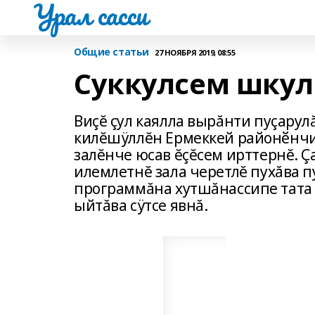
Урал сасси
Общие статьи
27 НОЯБРЯ 2019, 08:55
Суккулсем шкул
Виçĕ çул каялла вырăнти пуçару
килĕшÿллĕн Ермеккей районӗнчи 
залĕнче юсав ĕçĕсем ирттернĕ. Ç
илемлетнĕ зала черетлĕ пухăва п
программăна хутшăнассипе тата 
ыйтăва сÿтсе явнă.