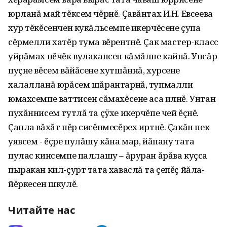
юрланă май тĕксем чĕрнĕ. Çавăнтах И.Н. Евсеева
хур тĕкĕсенчен кукăльсемпе икерчĕсене çупа
сĕрмелли хатĕр тума вĕрентнĕ. Çак мастер-класс
уйрăмах пĕчĕк вулакансен кăмăлне кайнă. Унсăр
пуçне вĕсем вăйăсене хутшăннă‚ хурсене
халалланă юрăсем шăрантарнă‚ тупмалли
юмахсемпе ваттисен сăмахĕсене аса илнĕ. Унтан
пухăннисем тутлă та çÿхе икерчĕпе чей ĕçнĕ.
Çапла вăхăт пĕр сисĕнмесĕрех иртнĕ. Çакăн пек
уявсем - ĕçре пулăшу кăна мар‚ йăпану тата
пулас кинсемпе паллашу – ăруран ăрăва куçса
пыракан кил-çурт тата хаваслă та çепĕç йăла-
йĕркесен шкулĕ.
Читайте нас