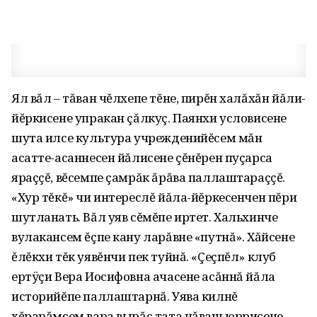
Ял вăл – тăван чĕлхепе тĕне‚ пирĕн халăхăн йăли-
йĕркисене упракан çăлкуç. Паянхи условисене
шута илсе культура учрежденийĕсем мăн
асатте-асаннесен йăлисене çĕнĕрен пуçарса
яраççĕ‚ вĕсемпе çамрăк ăрăва паллаштараççĕ.
«Хур тĕкĕ» чи интереслĕ йăла-йĕркесенчен пĕри
шутланать. Вăл уяв сĕмĕпе иртет. Хальхинче
вулакансем ĕçпе кану ларăвне «путнă». Хăйсене
ĕлĕкхи тĕк уявĕнчи пек туйнă. «Çеçпĕл» клуб
ертÿçи Вера Иосифовна ачасене асăннă йăла
историйĕпе паллаштарнă. Уява килнĕ
хĕрарăмсем вара вырăс тата чăваш юррисене