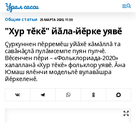
Урал сасси
Общие статьи
25 МАРТА 2020, 11:30
"Хур тĕкĕ" йăла-йĕрке уявĕ
Çуркуннен пĕрремĕш уйăхĕ кăмăллă та
савăнăçлă пулăмсемпе пуян пулчĕ.
Вĕсенчен пĕри – «Фольклориада-2020»
халалланă «Хур тĕкĕ» фольклор уявĕ. Ăна
Юмаш ялĕнчи модельлĕ вулавăшра
йĕркеленĕ.