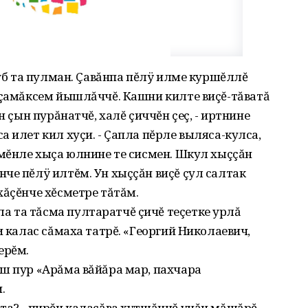
луб та пулман. Çавăнпа пĕлÿ илме куршĕллĕ
 çамăксем йышлăччĕ. Кашни килте виçĕ-тăватă
н çын пурăнатчĕ, халĕ çиччĕн çеç, - иртнине
 илет кил хуçи. - Çапла пĕрле выляса-кулса,
 мĕнле хыçа юлнине те сисмен. Шкул хыççăн
че пĕлÿ илтĕм. Ун хыççăн виçĕ çул салтак
хăçĕнче хĕсметре тăтăм.
 та тăсма пултаратчĕ çичĕ теçетке урлă
и калас сăмаха татрĕ. «Георгий Николаевич,
ерĕм.
ш пур «Арăма вăйăра мар, пахчара
.
та? - пирĕн калаçăва хутшăнчĕ унăн мăшăрĕ.