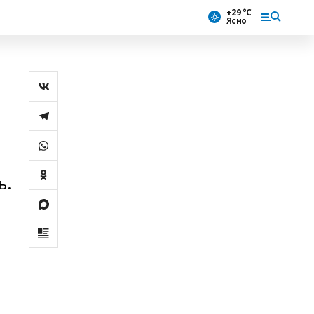
+29 °С
Ясно
ь.