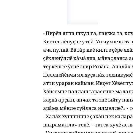
- Пирĕн ялта шкул та, лавкка та, к
Кистенлĕпуçне утнă. Ун чухне ялта
ача пулнă. Вăтăр икĕ килте çĕре яхă
çĕкленÿллĕ кăмăлпа, мăнаçланса аса
тĕркĕшсе ÿснĕ эпир Розăпа. Ачалăх
Пелепейĕнчи ял хуçалăх техникумĕн
атти ураран кайман. Инçет Хĕвелту
Хăйсемпе паллаштарассине малалла
каçнă арçын, анчах та эпĕ ыйту пан
арăма мĕнле суйласа илмелле?» - т
- Халăх хушшинче çакăн пек каларă
шырамалла» тенĕ, – татса хучĕ асли
- Ун чухне суйламалли пулнă-ши та