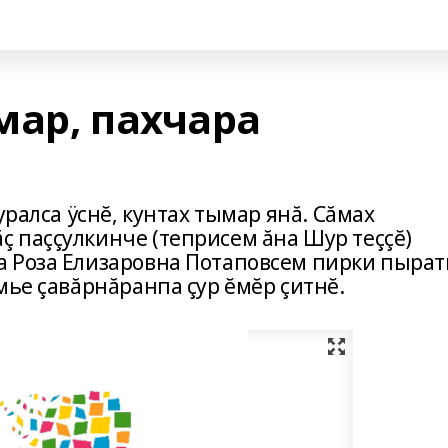
мар, пахчара
уралса ÿснĕ, кунтах тымар янă. Сăмах
 паççулкинче (теприсем ăна Шур теççĕ)
 Роза Елизаровна Потаповсем пирки пырат
мье çавăрнăранпа çур ĕмĕр çитнĕ.