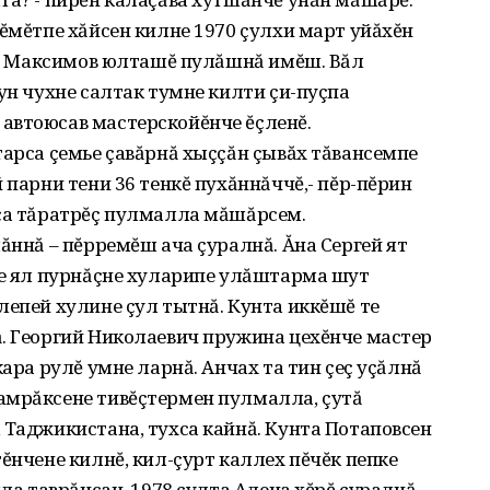
 ĕмĕтпе хăйсен килне 1970 çулхи март уйăхĕн
ван Максимов юлташĕ пулăшнă имĕш. Вăл
ун чухне салтак тумне килти çи-пуçпа
автоюсав мастерскойĕнче ĕçленĕ.
тарса çемье çавăрнă хыççăн çывăх тăвансемпе
 парни тени 36 тенкĕ пухăннăччĕ,- пĕр-пĕрин
рса тăратрĕç пулмалла мăшăрсем.
ăннă – пĕрремĕш ача çуралнă. Ăна Сергей ят
ье ял пурнăçне хуларипе улăштарма шут
лепей хулине çул тытнă. Кунта иккĕшĕ те
ă. Георгий Николаевич пружина цехĕнче мастер
кара рулĕ умне ларнă. Анчах та тин çеç уçăлнă
амрăксене тивĕçтермен пулмалла, çутă
 Таджикистана, тухса кайнă. Кунта Потаповсен
ĕнчене килнĕ, кил-çурт каллех пĕчĕк пепке
яла таврăнсан, 1978 çулта Алена хĕрĕ çуралнă.