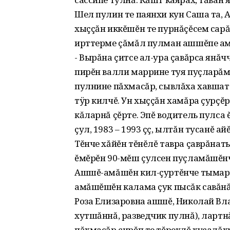
Шел пулин те паянхи кун Саша та, 
хыççăн иккĕшĕн те пурнăçĕсем сарă
ирттерме çăмăл пулман ашшĕпе амă
- Вырăна çитсе ал-ура çавăрса янăч
пирĕн валли маррине туя пуçларăм
пулнине пăхмасăр, сывлăха хавшат
тÿр килчĕ. Ун хыççăн хамăра çурçĕ
кăларнă çĕрте. Эпĕ водитель пулса ĕ
çул, 1983 – 1993 çç, ылтăн тусанĕ 
Тĕнче хăйĕн тĕнĕлĕ тавра çаврăнать 
ĕмĕрĕн 90-мĕш çулсен пуçламăшĕнч
Ашшĕ-амăшĕн кил-çуртĕнче тымар я
амăшĕшĕн калама çук пысăк савăнă
Роза Елизаровна ашшĕ, Николай Вл
хутшăннă, разведчик пулнă), лартнă
пăхмасăр çирĕп те тĕреклĕ хуçалăхр