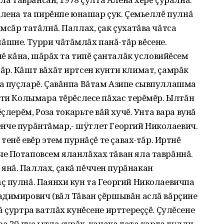
Алена та пирĕнпе юнашар çук. Çемьеллĕ пулнă
мсăр татăлнă. Паллах, çак çухатăва чăтса
шне. Турри чăтăмлăх панă-тăр вĕсене.
чĕ кăна, шăрăх та типĕ çанталăк условийĕсем
ăр. Кăшт вăхăт иртсен кунти климат, çамрăк
а пуçларĕ. Çавăнпа Вăтам Азипе сывпуллашма
рти Колымара тĕрĕслесе пăхас терĕмĕр. Ылтăн
çлерĕм, Роза токарьте вăй хучĕ. Унта вара вунă
айĕнче пурăнтăмар,- шÿтлет Георгий Николаевич.
тенĕ евĕр этем пурнăçĕ те çавах-тăр. Иртнĕ
е Потаповсем яланлăхах тăван яла таврăннă.
нă. Паллах, çакă пĕччен пурăнакан
ç пулнă. Паянхи кун та Георгий Николаевичпа
адимирович (вăл Тăван çĕршывăн аслă вăрçине
 çуртра ватлăх кунĕсене ирттереççĕ. Çулĕсене
а 20 пуç ытла сурăх, качака тата карта тулли