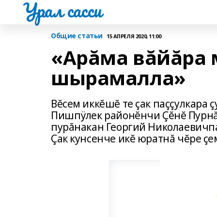
Урал сасси
Общие статьи
15 АПРЕЛЯ 2020, 11:00
«Арăма вăйăра 
шырамалла»
Вĕсем иккĕшĕ те çак паççулкара ç
Пишпÿлек районĕнчи Çĕнĕ Пурнăç
пурăнакан Георгий Николаевичпа
Çак кунсенче икĕ юратнă чĕре çе