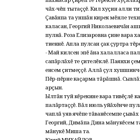
чăх-чĕп тытаççĕ. Кил хуçин алли т
Çавăнпа та уншăн кирек мĕнле техн
каласан, Георгий Николаевичăн аш
пулнă. Роза Елизаровна çине вара 
тиеннĕ. Апла пулсан çак çуртра тĕр
- Май килсен эпĕ ăна халалласа па
сапăрлăхĕ те çителĕклĕ. Паянхи çе
енсем çитмеççĕ. Аллă çул хушшинче
Пĕр-пĕрне каçарма тăрăшнă. Сывлăх
арçын.
Ылтăн туй кĕрекине вара тивĕçлĕ к
палăртаççĕ. Вăл июль уйăхĕнче пул
чаплă уяв ячĕпе тăванĕсемпе çывăх
Георгий, Димăпа Дина мăнукĕсем та
мăнукĕ Миша та.
Юрий МИХАЙЛОВ.