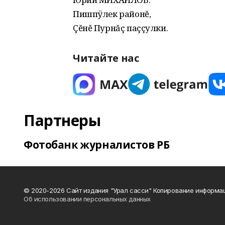
Пишпÿлек районĕ,
Çĕнĕ Пурнăç паççулки.
Читайте нас
Партнеры
Фотобанк журналистов РБ
© 2020-2026 Сайт издания "Урал сасси" Копирование информац
Об использовании персональных данных