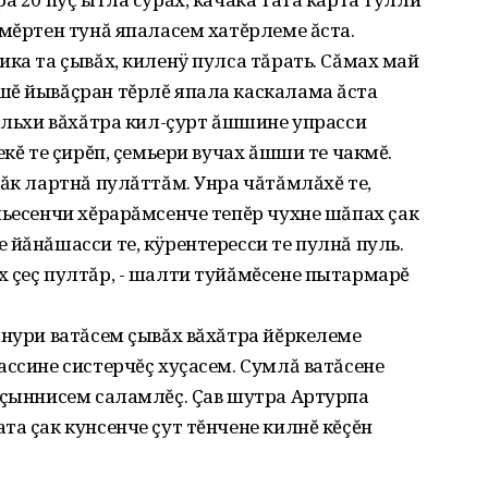
имĕртен тунă япаласем хатĕрлеме ăста.
ика та çывăх, киленÿ пулса тăрать. Сăмах май
шĕ йывăçран тĕрлĕ япала каскалама ăста
хальхи вăхăтра кил-çурт ăшшине упрасси
екĕ те çирĕп, çемьери вучах ăшши те чакмĕ.
лăк лартнă пулăттăм. Унра чăтăмлăхĕ те,
мьесенчи хĕрарăмсенче тепĕр чухне шăпах çак
 йăнăшасси те, кÿрентересси те пулнă пуль.
 çеç пултăр, - шалти туйăмĕсене пытармарĕ
анури ватăсем çывăх вăхăтра йĕркелеме
ассине систерчĕç хуçасем. Сумлă ватăсене
 çыннисем саламлĕç. Çав шутра Артурпа
та çак кунсенче çут тĕнчене килнĕ кĕçĕн