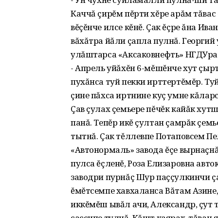
Каччă çирĕм пĕрти хĕре арăм тăвас
вĕçĕнче илсе кĕнĕ. Çак ĕçре ăна И
вăхăтра йăли çапла пулнă. Георгий 
улăштарса «Аксаковнефть» НГДУра 
- Апрель уйăхĕн 6-мĕшĕнче хут çыр
пухăнса туй пекки ирттертĕмĕр. Туй
çине пăхса иртнине куç умне кăла
Çав çулах çемьере пĕчĕк кайăк хутш
панă. Тепĕр икĕ çултан çамрăк çем
тытнă. Çак тĕллевпе Потаповсем Пе
«Автонормаль» завода ĕçе вырнаçн
пулса ĕçленĕ, Роза Елизаровна авто
заводри пурнăç Шур паççулкинчи ç
ĕмĕтсемпе хавхаланса Вăтам Азине,
иккĕмĕш ывăл ачи, Александр, çут т
сассипе тулнă. Кăшт каярах, тăван 