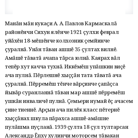
Манăн мăн кукаçи А. А. Павлов Кармаскалă
районĕнчи Сихун ялĕнче 1921 çулхи феврал
уйăхĕн 18-мĕшĕнче колхозник çемйинче
çуралнă. Унăн тăван ашшĕ 35 çултах вилнĕ.
Амăшĕ тăватă ачапа тăрса юлнă. Каярах вăл
тепĕр хут качча тухнă. Иккĕмĕш упăшкин виçĕ
ача пулнă. Пĕрлешнĕ хыççăн тата тăватă ача
çуралнă. Пĕрремĕш тĕнче вăрçинче çапăçса
йывăр суранланнă тăван мар ашшĕ пĕрремĕш
ушкăн инваличĕ пулнă. Çемьери нумай ĕç ачасем
çине тиеннĕ. Арçын ача пилĕк класс пĕтернĕ
хыççăнах шкула пăрахса ашшĕ-амăшне
пулăшма пуçланă. 1939 çулта 18 çул тултарсан
Александр Ĕпху хулинчи моторсем тăвакан