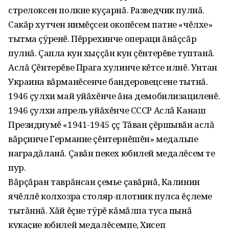
стрелоксен полкне куçарнă. Разведчик пулнă.
Сакăр хутчен нимĕçсен окопĕсем патне «чĕлхе»
тытма çÿренĕ. Пĕррехинче операци ăнăçсăр
пулнă. Çапла кун хыççăн кун çĕнтерĕве туптанă.
Аслă Çĕнтерĕве Прага хулинче кĕтсе илнĕ. Унтан
Украина вăрманĕсенче бандеровецсене тытнă.
1946 çулхи май уйăхĕнче ăна демобилизациленĕ.
1946 çулхи апрель уйăхĕнче СССР Аслă Канаш
Президиумĕ «1941-1945 çç Тăван çĕршывăн аслă
вăрçинче Германие çĕнтернĕшĕн» медальпе
наградăланă. Çавăн пекех юбилей медалĕсем те
пур.
Вăрçăран таврăнсан çемье çавăрнă, Калинин
ячĕллĕ колхозра столяр-плотник пулса ĕçлеме
тытăннă. Хăй ĕçне тÿрĕ кăмăлпа туса пынă
кукаçие юбилей медалĕсемпе, Хисеп