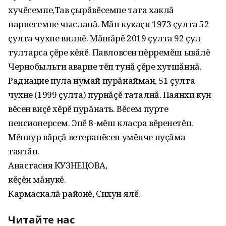
хучĕсемпе,Тав çырăвĕсемпе тата хаклă
парнесемпе чысланă. Мăн кукаçи 1973 çулта 52
çулта чухне вилнĕ. Мăшăрĕ 2019 çулта 92 çул
тултарса çĕре кĕнĕ. Павловсен пĕрремĕш ывăлĕ
Чернобыльти аварие тĕп тунă çĕре хутшăннă.
Радиацие пула нумай пурăнайман, 51 çулта
чухне (1999 çулта) пурнăçĕ таталнă. Паянхи кун
вĕсен виçĕ хĕрĕ пурăнать. Вĕсем пурте
пенсионерсем. Эпĕ 8-мĕш класра вĕренетĕп.
Мĕнпур вăрçă ветеранĕсен умĕнче пуçăма
таятăп.
Анастасия КУЗНЕЦОВА,
кĕçĕн мăнукĕ.
Кармаскалă районĕ, Сихун ялĕ.
Читайте нас