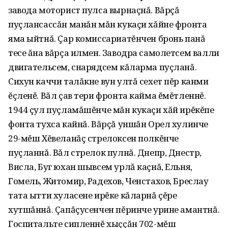
завода моторист пулса вырнаçнă. Вăрçă
пуçлансассăн манăн мăн кукаçи хăйне фронта
яма ыйтнă. Çар комиссариатĕнчен бронь панă
тесе ăна вăрçа илмен. Заводра самолетсем валли
двигательсем, снарядсем кăларма пуçланă.
Сихун каччи талăкне вун ултă сехет пĕр канми
ĕçленĕ. Вăл çав тери фронта кайма ĕмĕтленнĕ.
1944 çул пуçламăшĕнче мăн кукаçи хăй ирĕкĕпе
фонта тухса кайнă. Вăрçă уншăн Орел хулинче
29-мĕш Хĕвеланăç стрелоксен полкĕнче
пуçланнă. Вăл стрелок пулнă. Днепр, Днестр,
Висла, Буг юхан шывсем урлă каçнă, Ельня,
Гомель, Житомир, Радехов, Ченстахов, Бреслау
тата ытти хуласене ирĕке кăларнă çĕре
хутшăннă. Çапăçусенчен пĕринче урине амантнă.
Госпитальте сипленнĕ хыççăн 702-мĕш