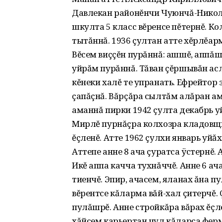
Давлекан районĕнчи Чуюнчă-Никола
шкулта 5 класс вĕренсе пĕтернĕ. К
тытăннă. 1936 çултан атте хĕрлĕар
Вĕсем виççĕн пурăннă: ашшĕ, аппăш
уйрăм пурăннă. Тăван çĕршывăн ас
кĕнеки халĕ те упранать. Ефрейтор
çапăçнă. Вăрçăра сылтăм алăран ам
аманнă пирки 1942 çулта декабрь 
Мирлĕ пурнăçра колхозра кладовщи
ĕçленĕ. Атте 1962 çулхи январь уйăх
Аттепе анне 8 ача çуратса ÿстернĕ. А
Икĕ аппа качча тухнăччĕ. Анне 6 ач
тиенчĕ. Эпир, ачасем, яланах ăна 
вĕрентсе кăларма вăй-хал çитерчĕ. 
пулăшрĕ. Анне стройкăра вăрах ĕçл
хăйсем карьертан чул кăларса ферм