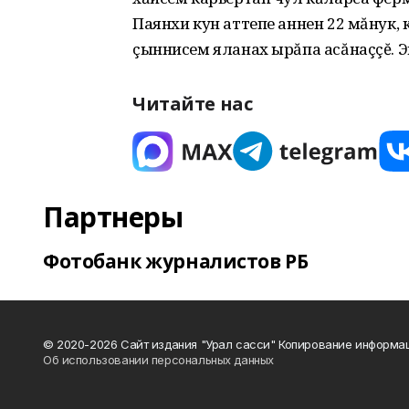
Паянхи кун аттепе аннен 22 мăнук, 
çыннисем яланах ырăпа асăнаççĕ. Э
Читайте нас
Партнеры
Фотобанк журналистов РБ
© 2020-2026 Сайт издания "Урал сасси" Копирование информац
Об использовании персональных данных