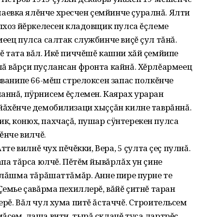
евка ялĕнче хресчен çемйинче çуралнă. Ялти
олхоз йĕркелесен кладовщик пулса ĕçлеме
меец пулса салтак службинче виçĕ çул тăнă.
ĕ тата вăл. Икĕ пиччĕшĕ кашни хăй çемйипе
лă вăрçи пуçлансан фронта кайнă. Хĕрлĕармеец
 званипе 66-мĕш стрелоксен запас полкĕнче
аннă, пÿрнисем ĕçлемен. Каярах ураран
уйăхĕнче демобилизаци хыççăн килне таврăннă.
к, конюх, пахчаçă, пушар сÿнтерекен пулса
ĕнче вилчĕ.
тте вилнĕ чух пĕчĕкки, Вера, 5 çулта çеç пулнă.
апа тăрса юлчĕ. Пĕтĕм йывăрлăх ун çине
пулăшма тăрăшаттăмăр. Анне пире пурне те
Çемье çавăрма пехиллерĕ, вăйĕ çитнĕ таран
ерĕ. Вăл чул хума питĕ ăстаччĕ. Строительсем
ăсем, лаша вити, тырă склачĕ туса лартрĕç.