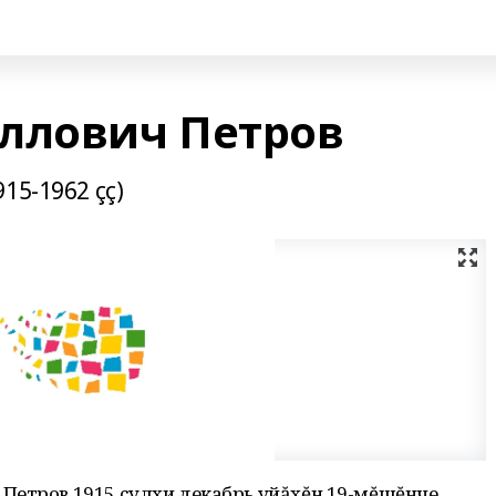
ллович Петров
15-1962 çç)
Петров 1915 çулхи декабрь уйăхĕн 19-мĕшĕнче