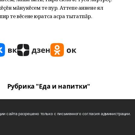
кĕçĕн мăнукĕсем те пур. Аттепе аннене ял
пир те вĕсене юратса асра тытатпăр.
Рубрика "Еда и напитки"
ии сайта разрешено только с письменного согласия администрации.