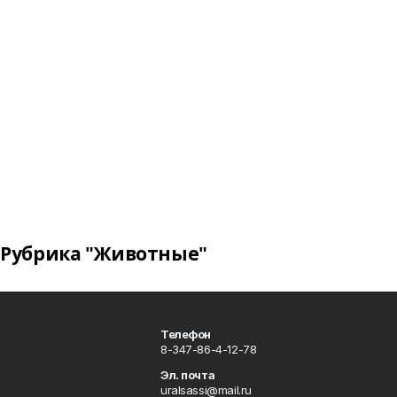
Рубрика "Животные"
Телефон
8-347-86-4-12-78
Эл. почта
uralsassi@mail.ru