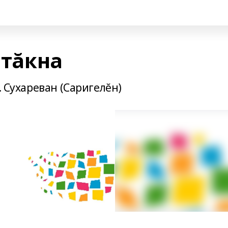
нтăкна
. Сухареван (Саригелĕн)