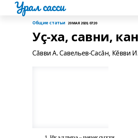
Урал сасси
Общие статьи
20 МАЯ 2020, 07:20
Уç-ха, савни, ка
Сăвви А. Савельев-Сасăн, Кĕвви И
1. Ик аллӑмра – чечек ҫыххи,