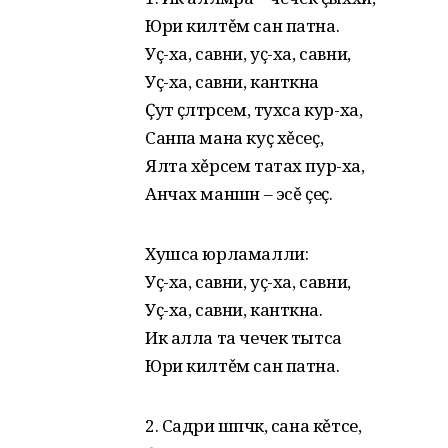
Юри килтěм сан патна.
Уҫ-ха, савни, уҫ-ха, савни,
Уҫ-ха, савни, кантӑкна
Ҫут ҫӑлтӑрсем, тухса кур-ха,
Санпа мана куҫ хěсеҫ,
Ялта хěрсем татах пур-ха,
Анчах маншӑн – эсě ҫеҫ.
Хушса юрламалли:
Уҫ-ха, савни, уҫ-ха, савни,
Уҫ-ха, савни, кантӑкна.
Ик алла та чечек тытса
Юри килтěм сан патна.
2. Садри шӑпчӑк, сана кěтсе,