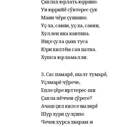
Ҫаплах юрлать юррине.
Ун юррийě сӳнтерес ҫук
Манӑн чěре ҫуннине.
Уҫ-ха, савни, уҫ-ха, савни,
Хуллен кӑна кантӑкна.
Инҫе ҫула ҫывӑх туса
Юри килтěм сан патна.
Хушса юрламалли.
3. Сас памарě, шалт тумарě,
Уҫӑлмарě чӳрече,
Епле ҫěре ирттерес-ши
Ҫапла пěччен ҫӳресе?
Ачаш ҫил килсе вылярě
Шурӑ хурӑн ҫулҫипе.
Чечек хурса хӑварам-и