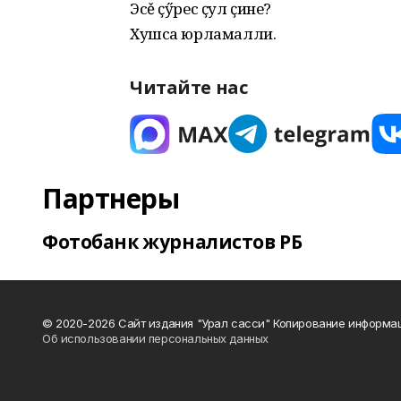
Эсě ҫӳрес ҫул ҫине?
Хушса юрламалли.
Читайте нас
Партнеры
Фотобанк журналистов РБ
© 2020-2026 Сайт издания "Урал сасси" Копирование информац
Об использовании персональных данных