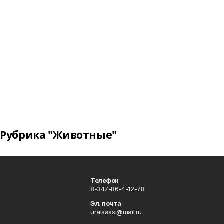
Рубрика "Животные"
Телефон
8-347-86-4-12-78
Эл. почта
uralsassi@mail.ru