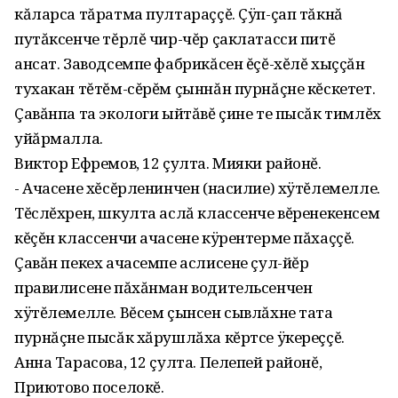
кăларса тăратма пултараççĕ. Çÿп-çап тăкнă
путăксенче тĕрлĕ чир-чĕр çаклатасси питĕ
ансат. Заводсемпе фабрикăсен ĕçĕ-хĕлĕ хыççăн
тухакан тĕтĕм-сĕрĕм çыннăн пурнăçне кĕскетет.
Çавăнпа та экологи ыйтăвĕ çине те пысăк тимлĕх
уйăрмалла.
Виктор Ефремов, 12 çулта. Мияки районĕ.
- Ачасене хĕсĕрленинчен (насилие) хÿтĕлемелле.
Тĕслĕхрен, шкулта аслă классенче вĕренекенсем
кĕçĕн классенчи ачасене кÿрентерме пăхаççĕ.
Çавăн пекех ачасемпе аслисене çул-йĕр
правилисене пăхăнман водительсенчен
хÿтĕлемелле. Вĕсем çынсен сывлăхне тата
пурнăçне пысăк хăрушлăха кĕртсе ÿкереççĕ.
Анна Тарасова‚ 12 çулта. Пелепей районĕ‚
Приютово поселокĕ.