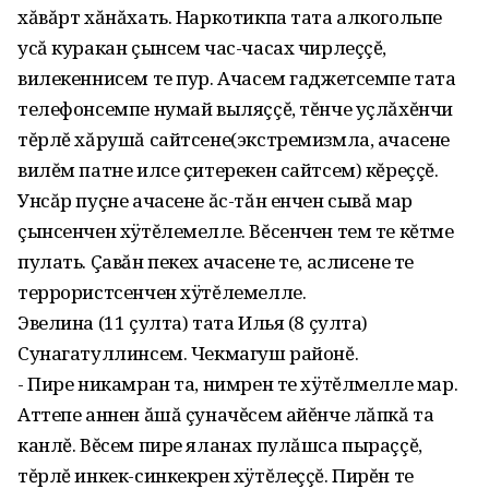
хăвăрт хăнăхать. Наркотикпа тата алкогольпе
усă куракан çынсем час-часах чирлеççĕ,
вилекеннисем те пур. Ачасем гаджетсемпе тата
телефонсемпе нумай выляççĕ, тĕнче уçлăхĕнчи
тĕрлĕ хăрушă сайтсене(экстремизмла, ачасене
вилĕм патне илсе çитерекен сайтсем) кĕреççĕ.
Унсăр пуçне ачасене ăс-тăн енчен сывă мар
çынсенчен хÿтĕлемелле. Вĕсенчен тем те кĕтме
пулать. Çавăн пекех ачасене те, аслисене те
террористсенчен хÿтĕлемелле.
Эвелина (11 çулта) тата Илья (8 çулта)
Сунагатуллинсем. Чекмагуш районĕ.
- Пире никамран та, нимрен те хÿтĕлмелле мар.
Аттепе аннен ăшă çуначĕсем айĕнче лăпкă та
канлĕ. Вĕсем пире яланах пулăшса пыраççĕ,
тĕрлĕ инкек-синкекрен хÿтĕлеççĕ. Пирĕн те