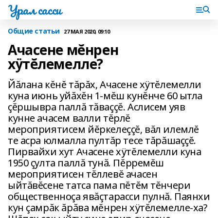
Урал сасси
Общие статьи
27 МАЯ 2020, 09:10
Ачасене мĕнрен
хÿтĕлемелле?
Йăлана кĕнĕ тăрăх‚ Ачасене хÿтĕлемелли
куна июнь уйăхĕн 1-мĕш кунĕнче 60 ытла
çĕршывра паллă тăваççĕ. Аслисем уяв
кунне ачасем валли тĕрлĕ
мероприятисем йĕркелеççĕ‚ вăл илемлĕ
те асра юлмалла пултăр тесе тăрăшаççĕ.
Пирвайхи хут Ачасене хÿтĕлемелли куна
1950 çулта паллă тунă. Пĕрремĕш
мероприятисен тĕллевĕ ачасен
ыйтăвĕсене татса пама пĕтĕм тĕнчери
общественноçа явăçтарасси пулнă. Паянхи
кун çамрăк ăрăва мĕнрен хÿтĕлемелле-ха?