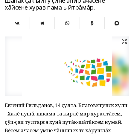
Шăпах çак ыйту çине эпир ачасене
хăйсене хурав пама ыйтрăмăр.
Евгений Гильданов, 14 çулта. Благовещенск хули.
- Халĕ пушă, никама та кирлĕ мар хуралтăсем,
çÿп-çап тултарса хунă путăк-шăтăксем нумай.
Вĕсем ачасем умне чăннипех те хăрушлăх