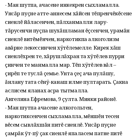
- Ман шутпа, ачасене инкекрен сыхламалла.
Унсăр пуçне атте-аннесем хăйсен тĕпренчĕкĕсене
сиенлĕ йăласенчен‚ пăлханмалли лару-
тăрусенчи пуçпа шухăшламан ĕçсенчен‚ урамăн
сиенлĕ витĕмĕнчен‚ наркотикпа алкоголизм
авăрне лекессинчен хÿтĕлемелле. Кирек хăш
сиенлĕхрен те‚ хăрушлăхран та хÿтĕлев пурри
çинчен те манмалла мар. Тĕп хÿтĕлев вăл –
çирĕп те туслă çемье. Унта çеç ача пулăшу‚
ăнлану тата сĕнÿ-канаш илме пултарать. Çакна
аслисем яланах асра тытмалла.
Ангелина Ефремова, 9 çулта. Мияки районĕ.
- Ман шутпа ачасене алкогольтен,
наркотиксенчен сыхламалла, мĕншĕн тесен
вĕсем сывлăхшăн питĕ сиенлĕ. Унсăр пуçне
çамрăк ÿт-пÿ çак сиенлĕ япаласем патне питĕ