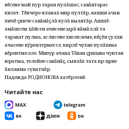
вĕсене май пур таран пулăшас, савăнтарас
килет. Тĕнчере яланах мир пултăр, кашни ачан
пичĕ çинче савăнăçлă кулă вылятăр. Ашшĕ-
амăшсем хăйсен ачисене ырă кăмăллă та
тарават пулма, аслисене хисеплеме, кĕçĕн çулхи
ачасене кÿрентермессе, кирлĕ чухне пулăшма
вĕрентмелле. Мӗнпур ачана Тӑван ҫӗршыва чунтан
юратма, телейпе савӑнӑҫ, сывлӑх тата пӗр-пӗрне
ӑнланма сунатпăр.
Надежда РОДИОНОВА хатĕрленĕ.
Читайте нас