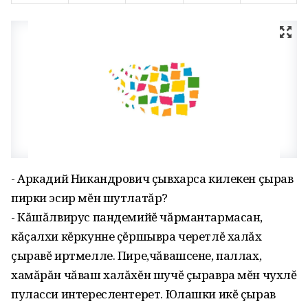
- Аркадий Никандрович çывхарса килекен çырав
пирки эсир мĕн шутлатăр?
- Кăшăлвирус пандемийĕ чăрмантармасан,
кăçалхи кĕркунне çĕршывра черетлĕ халăх
çыравĕ иртмелле. Пире,чăвашсене, паллах,
хамăрăн чăваш халăхĕн шучĕ çыравра мĕн чухлĕ
пуласси интереслентерет. Юлашки икĕ çырав