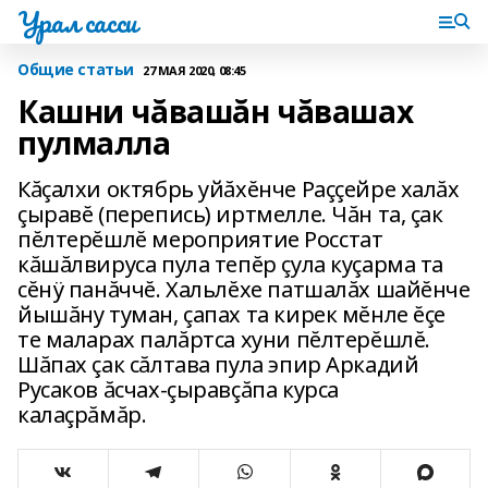
Урал сасси
Общие статьи
27 МАЯ 2020, 08:45
Кашни чăвашăн чăвашах
пулмалла
Кăçалхи октябрь уйăхĕнче Раççейре халăх
çыравĕ (перепись) иртмелле. Чăн та, çак
пĕлтерĕшлĕ мероприятие Росстат
кăшăлвируса пула тепĕр çула куçарма та
сĕнÿ панăччĕ. Хальлĕхе патшалăх шайĕнче
йышăну туман, çапах та кирек мĕнле ĕçе
те маларах палăртса хуни пĕлтерĕшлĕ.
Шăпах çак сăлтава пула эпир Аркадий
Русаков ăсчах-çыравçăпа курса
калаçрăмăр.