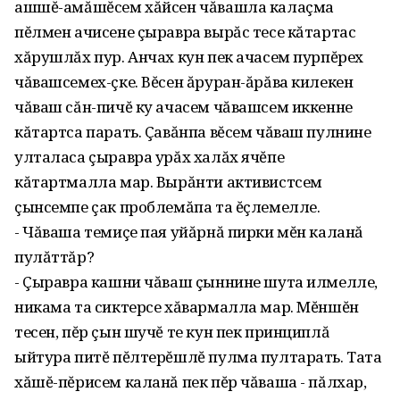
ашшĕ-амăшĕсем хăйсен чăвашла калаçма
пĕлмен ачисене çыравра вырăс тесе кăтартас
хăрушлăх пур. Анчах кун пек ачасем пурпĕрех
чăвашсемех-çке. Вĕсен ăруран-ăрăва килекен
чăваш сăн-пичĕ ку ачасем чăвашсем иккенне
кăтартса парать. Çавăнпа вĕсем чăваш пулнине
улталаса çыравра урăх халăх ячĕпе
кăтартмалла мар. Вырăнти активистсем
çынсемпе çак проблемăпа та ĕçлемелле.
- Чăваша темиçе пая уйăрнă пирки мĕн каланă
пулăттăр?
- Çыравра кашни чăваш çыннине шута илмелле,
никама та сиктерсе хăвармалла мар. Мĕншĕн
тесен, пĕр çын шучĕ те кун пек принциплă
ыйтура питĕ пĕлтерĕшлĕ пулма пултарать. Тата
хăшĕ-пĕрисем каланă пек пĕр чăваша - пăлхар,