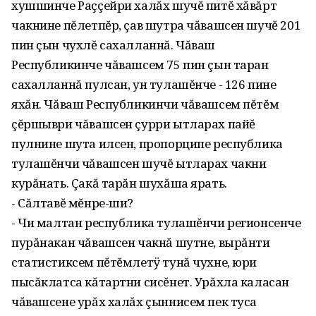
хушшинче Раççейри халăх шучĕ питĕ хăвăрт
чакнине пĕлетпĕр, çав шутра чăвашсен шучĕ 201
пин çын чухлĕ сахалланнă. Чăваш
Республикинче чăвашсем 75 пин çын таран
сахалланнă пулсан, ун тулашĕнче - 126 пине
яхăн. Чăваш Республикинчи чăвашсем пĕтĕм
çĕршыври чăвашсен çурри ытларах пайĕ
пулнине шута илсен, пропорципе республика
тулашĕнчи чăвашсен шучĕ ытларах чакни
курăнать. Çакă тарăн шухăша ярать.
- Сăлтавĕ мĕнре-ши?
- Чи малтан республика тулашĕнчи регионсенче
пурăнакан чăвашсен чакнă шутне, вырăнти
статистиксем пĕтĕмлетÿ тунă чухне, юри
пысăклатса кăтартни сисĕнет. Урăхла каласан
чăвашсене урăх халăх çыннисем пек туса