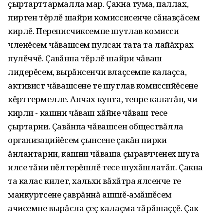
çыртарттармалла мар. Çакна тума, паллах,
пиртен тĕрлĕ шайри комиссисенче сăнавçăсем
кирлĕ. Переписчиксемпе шутлав комисси
членĕсем чăвашсем пулсан тата та лайăхрах
пулĕччĕ. Çавăнпа тĕрлĕ шайри чăваш
лидерĕсем, вырăнсенчи влаçсемпе калаçса,
активист чăвашсене те шутлав комиссийĕсене
кĕрттермелле. Анчах кунта, тепре калатăп, чи
кирли - кашни чăваш хăйне чăваш тесе
çыртарни. Çавăнпа чăвашсен обществăлла
организацийĕсем çынсене çакăн пирки
ăнлантарни, кашни чăваша çыравчченех шута
илсе тăни пĕлтерĕшлĕ тесе шухăшлатăп. Çакна
та калас килет, хальхи вăхăтра ялсенче те
манкуртсене çаврăннă ашшĕ-амăшĕсем
ачисемпе вырăсла çеç калаçма тăрăшаççĕ. Çак