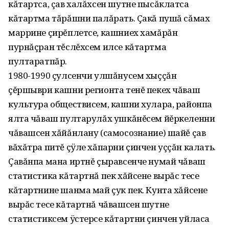
кăтартса, çав халăхсен шутне пысăклатса
кăтартма тăрăшни палăрать. Çакă пушă сăмах
маррине çирĕплетсе, кашниех хамăрăн
пурнăçран тĕслĕхсем илсе кăтартма
пултаратпăр.
1980-1990 çулсенчи улшăнусем хыççăн
çĕршыври кашни регионта тенĕ пекех чăваш
культура обществисем, кашни хулара, районпа
ялта чăваш пултарулăх ушкăнĕсем йĕркеленни
чăвашсен хăйăнлану (самосознание) шайĕ çав
вăхăтра питĕ çÿле хăпарни çинчен уççăн калать.
Çавăнпа мана иртнĕ çыравсенче нумай чăваш
статистика кăтартнă пек хăйсене вырăс тесе
кăтартнине шанма май çук пек. Кунта хăйсене
вырăс тесе кăтартнă чăвашсен шутне
статистиксем ÿстерсе кăтартни çинчен уйласа