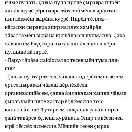
илме пулать. Çавна пула иртнĕ çыравра пирĕн
халăх шучĕ çĕршывра тăваттăмĕш вырăнтан
пиллĕкмĕш вырăна куçрĕ. Пирĕн тĕллев -
кăçалхи çыравра эпир каллех хамăрăн
тăваттăмĕш вырăна йышăнасси пулмалла. Çакă
чăвашсем Раççейри пысăк халăхсенчен пĕри
пулнине кăтартĕ.
- Лару-тăрăва лайăхлатас тесен мĕн тумалла-
ши?
- Çапла пултăр тесен, чăваш лидерĕсемпе вĕсем
ертсе пыракан чăваш пĕрлĕхĕсен
организацийĕсем, çакна ăнланакан кашни чăваш
çырав умĕн питĕ хастар ĕçлемелле тесе
каласшăн эпĕ. Тутарсем тахçанах çакăн пирки
çанă тавăрса ĕçлени курăнать. Эпир те вĕсенчен
ырă тĕслĕх илмелле. Мĕншĕн тесен çырав