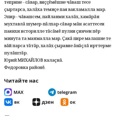
теприне - сăвар, виççĕмĕшне чăваш тесе
çыртарса, халăха темиçе пая вакламалла мар.
Эпир - чăвашсем, пайланми халăх, хамăрăн
мухтавлă шумер-пăлхар-сăвар мăн асаттесен
паянхи историлле тăсăмĕ пулни çинчен пĕр
минута та манмалла мар. Çакă пире малашне те
вăй парса тăтăр, халăх çыравне ăнăçлă ирттерме
пулăштăр.
Юрий МИХАЙЛОВ калаçнă.
Федоровка районĕ.
Читайте нас