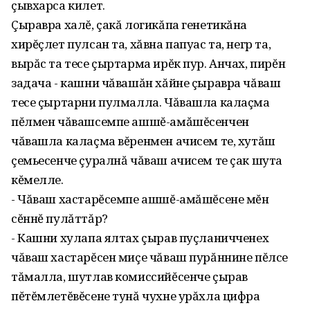
çывхарса килет.
Çыравра халĕ, çакă логикăпа генетикăна
хирĕçлет пулсан та, хăвна папуас та, негр та,
вырăс та тесе çыртарма ирĕк пур. Анчах, пирĕн
задача - кашни чăвашăн хăйне çыравра чăваш
тесе çыртарни пулмалла. Чăвашла калаçма
пĕлмен чăвашсемпе ашшĕ-амăшĕсенчен
чăвашла калаçма вĕренмен ачисем те, хутăш
çемьесенче çуралнă чăваш ачисем те çак шута
кĕмелле.
- Чăваш хастарĕсемпе ашшĕ-амăшĕсене мĕн
сĕннĕ пулăттăр?
- Кашни хулапа ялтах çырав пуçланичченех
чăваш хастарĕсен миçе чăваш пурăннине пĕлсе
тăмалла, шутлав комиссийĕсенче çырав
пĕтĕмлетĕвĕсене тунă чухне урăхла цифра