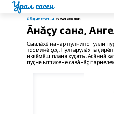
Урал сасси
Общие статьи
27 МАЯ 2020, 08:00
Ăнăçу сана‚ Анг
Сывлăхĕ начар пулнипе тулли пу
терминĕ çеç. Пултарулăхпа çирĕп
иккĕмĕш плана куçать. Асăннă к
пуçне ыттисене савăнăç парнелем