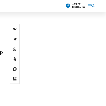
+19 °С
Облачно
р