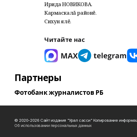
Ирида НОВИКОВА.
Кармаскалă районĕ.
Сихун ялĕ.
Читайте нас
Партнеры
Фотобанк журналистов РБ
© 2020-2026 Сайт издания "Урал сасси" Копирование информац
Об использовании персональных данных