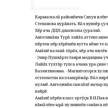
Кармаскалă районĕнчи Сихун ялĕнч
Степанова пурăнать. Вăл вунпĕр çу
Хĕр ача ДЦП диагнозпа çуралнă.
Ангелинăна Турă лайăх аттепе анн
пĕртен-пĕр хĕрĕшĕн вутта кĕме те х
Амăшĕ каланă тăрăх‚ хĕр ача пилĕк
- Эпир Пушкăртстанри медицина уч
Лайăх тухтăр тупса ачана ура çине
Валентиновна. - Магнитогорск хули
остеопатпа паллашрăмăр. Вăл пирĕн
пулмĕ. Ангелинăн сывлăхĕ начар п
кайрĕ.
Амăшĕ хĕрĕн класс ертÿçи В.Н.Павл
кăмăлĕпе ырă пулнишĕн савăнса п