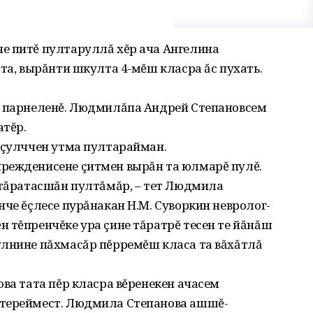
е питĕ пултаруллă хĕр ача Ангелина
лта‚ вырăнти шкулта 4-мĕш класра ăс пухать.
е парнеленĕ. Людмилăпа Андрей Степановсем
атĕр.
 çулччен утма пултарайман.
режденисене çитмен вырăн та юлмарĕ пулĕ.
 тăратасшăн пултăмăр‚ – тет Людмила
нче ĕçлесе пурăнакан Н.М. Суворкин невролог-
 тĕпренчĕке ура çине тăратрĕ тесен те йăнăш
улнине пăхмасăр пĕрремĕш класа та вăхăтлă
ова тата пĕр класра вĕренекен ачасем
ĕтереймест. Людмила Степанова ашшĕ-