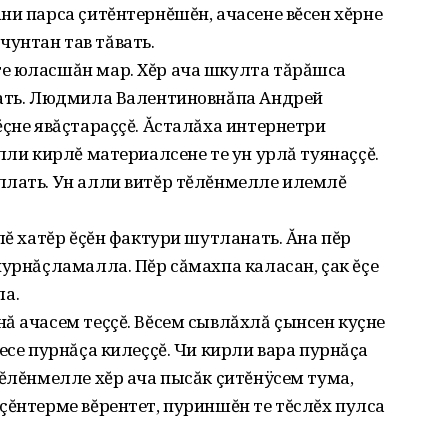
ни парса çитĕнтернĕшĕн‚ ачасене вĕсен хĕрне
унтан тав тăвать.
е юласшăн мар. Хĕр ача шкулта тăрăшса
нать. Людмила Валентиновнăпа Андрей
ĕçне явăçтараççĕ. Ăсталăха интернетри
лли кирлĕ материалсене те ун урлă туянаççĕ.
ллать. Ун алли витĕр тĕлĕнмелле илемлĕ
лĕ хатĕр ĕçĕн фактури шутланать. Ăна пĕр
пурнăçламалла. Пĕр сăмахпа каласан‚ çак ĕçе
а.
ă ачасем теççĕ. Вĕсем сывлăхлă çынсен куçне
есе пурнăçа килеççĕ. Чи кирли вара пурнăçа
тĕлĕнмелле хĕр ача пысăк çитĕнÿсем тума‚
çĕнтерме вĕрентет‚ пуриншĕн те тĕслĕх пулса