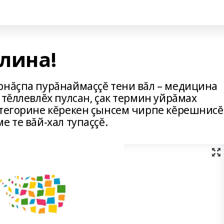
елина!
рнăçпа пурăнаймаççĕ тени вăл – медицина
 тĕллевлĕх пулсан‚ çак термин уйрăмах
атегорине кĕрекен çынсем чирпе кĕрешнисĕ
е те вăй-хал тупаççĕ.