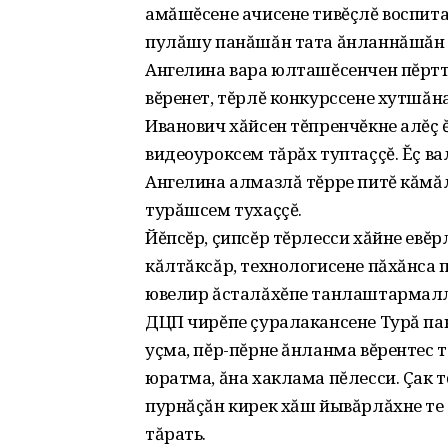
амăшĕсене ачисене тивĕçлĕ воспита
пулăшу панăшăн тата ăнланнăшăн ч
Ангелина вара юлташĕсенчен пĕртт
вĕренет‚ тĕрлĕ конкурссене хутшă
Иванович хăйсен тĕпренчĕкне алĕç 
видеоуроксем тăрăх туптаççĕ. Ĕç ва
Ангелина алмазлă тĕрре питĕ кăмă
турăшсем тухаççĕ.
Йĕпсĕр‚ çипсĕр тĕрлесси хăйне евĕр
кăлтăксăр‚ технологисене пăхăнса 
ювелир ăсталăхĕпе танлаштармалл
ДЦП чирĕпе çуралакансене Турă пан
уçма‚ пĕр-пĕрне ăнланма вĕрентес т
юратма‚ ăна хаклама пĕлесси. Çак 
пурнăçăн кирек хăш йывăрлăхне те 
тăрать.