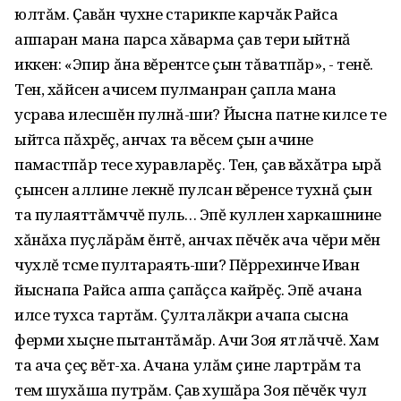
юлтăм. Ҫавăн чухне старикпе карчăк Райса
аппаран мана парса хăварма çав тери ыйтнă
иккен: «Эпир ăна вĕрентсе çын тăватпăр», - тенĕ.
Тен, хăйсен ачисем пулманран çапла мана
усрава илесшĕн пулнă-ши? Йысна патне килсе те
ыйтса пăхрĕç, анчах та вĕсем çын ачине
памастпăр тесе хуравларĕç. Тен, çав вăхăтра ырă
çынсен аллине лекнĕ пулсан вĕренсе тухнă çын
та пулаяттăмччĕ пуль… Эпĕ куллен харкашнине
хăнăха пуçлăрăм ĕнтĕ, анчах пĕчĕк ача чĕри мĕн
чухлĕ тӱсме пултараять-ши? Пĕррехинче Иван
йыснапа Райса аппа çапăçса кайрĕç. Эпĕ ачана
илсе тухса тартăм. Çулталăкри ачапа сысна
ферми хыçне пытантăмăр. Ачи Зоя ятлăччĕ. Хам
та ача çеç вĕт-ха. Ачана улăм çине лартрăм та
тем шухăша путрăм. Ҫав хушăра Зоя пĕчĕк чул