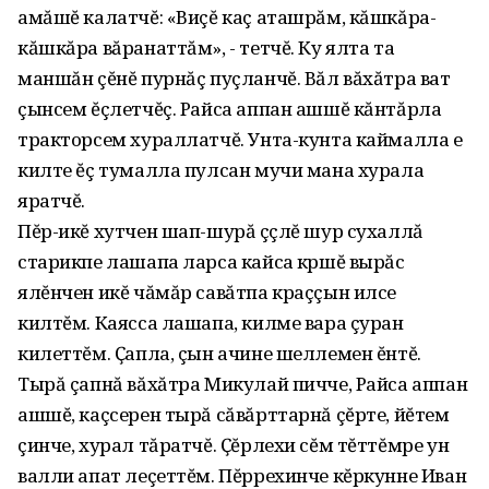
амăшĕ калатчĕ: «Виçĕ каç аташрăм, кăшкăра-
кăшкăра вăранаттăм», - тетчĕ. Ку ялта та
маншăн çĕнĕ пурнăç пуçланчĕ. Вăл вăхăтра ват
çынсем ĕçлетчĕç. Райса аппан ашшĕ кăнтăрла
тракторсем хураллатчĕ. Унта-кунта каймалла е
килте ĕç тумалла пулсан мучи мана хурала
яратчĕ.
Пĕр-икĕ хутчен шап-шурă çӱçлĕ шур сухаллă
старикпе лашапа ларса кайса кӱршĕ вырăс
ялĕнчен икĕ чăмăр савăтпа краççын илсе
килтĕм. Каясса лашапа, килме вара çуран
килеттĕм. Ҫапла, çын ачине шеллемен ĕнтĕ.
Тырă çапнă вăхăтра Микулай пичче, Райса аппан
ашшĕ, каçсерен тырă сăвăрттарнă çĕрте, йĕтем
çинче, хурал тăратчĕ. Ҫĕрлехи сĕм тĕттĕмре ун
валли апат леçеттĕм. Пĕррехинче кĕркунне Иван