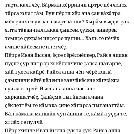
таçта каятчĕç. Вăрман хĕрринчи пӱртре пĕчченех
тăрса юлаттăм. Вун пĕрти хĕр ача çак вăхăтра
мĕн çинчен уйласа выртнă-ши? Хырăм выççи, çак
ялта тăван-паллакан çынсем çукки, аннерен
темиçе çухрăм инçетре пулни… Халь те пĕчĕк
ачине хăйсемпе илетчĕç.
Пĕрре Иван йысна, ĕçсе ӱсĕрĕлнĕскер, Райса аппан
пуçне çур литр эрех кĕленчипе çапса шăтарчĕ,
хăй тухса кайрĕ. Райса аппа чĕп-чĕрĕ юнлă
çамкинчи вĕтĕ кĕленче ванчăкĕсене хăпчăкпа
суйлаттарчĕ. Йыснапа аппа час-час
харкашатчĕç. Ҫапăçма тытăнсан ачана
çĕклеттĕм те кăмака çине хăпарса пытанаттăм.
Вăл кăмака маншăн чун ăшши те, кăмăл уççи те,
хӱтлĕх те пулчĕ.
Пĕррехинче Иван йысна çук та çук. Райса аппа