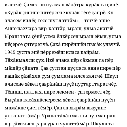
илетчĕ. Ҫимелли пулман вăхăтра курăк та çинĕ.
«Курăк çинипе питĕрсене курăк тĕсĕ çапрĕ. Ку
ачасем вилĕç тесе шутлаттăм», – тетчĕ анне.
Анне пахчара вир, кантăр, ыраш, улма акатчĕ.
Ыраш тата çĕнĕ улма ĕлкĕрсен ыраш ейми, улма
пĕçерсе çитеретчĕ. Ҫакă пирĕншĕн пысăк уявччĕ.
1949 çулта эпĕ пĕрремĕш класа кайрăм.
Тăхăнмалли çук. Икĕ ачана пĕр сăхман та пĕр
мăшăр çăпата. Ҫав çултан пуçласа анне пире пĕр
кашăк çăнăхла çум çумлама илсе каятчĕ. Шкул
ачисене хĕвел çаврăнăш пуçĕ пуçтарттаратчĕç.
Тĕшши, паллах, пире лекмен - çитерместчĕç.
Выçăпа касăхнăскерсем хĕвел çаврăнăш пуçĕн
мамăкне çиеттĕмĕр. Ҫапла хырăм выççине
улталаттăмăр. Урана тăхăнмалли пулманран
юр çăвиччен çара уран чупаттăмăр. Шкула та