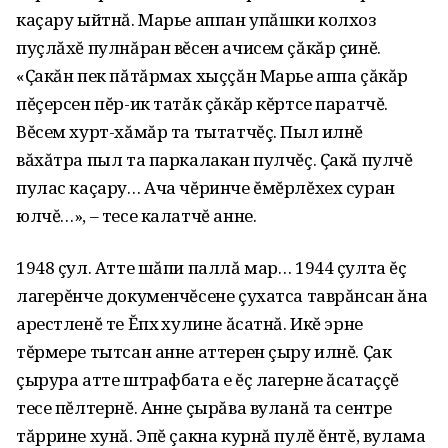
каçару ыйтнă. Марье аппан упăшки колхоз
пуçлăхĕ пулнăран вĕсен ачисем çăкăр çинĕ.
«Ҫакăн пек пăтăрмах хыççăн Марье аппа çăкăр
пĕçерсен пĕр-ик татăк çăкăр кĕртсе паратчĕ.
Вĕсем хурт-хăмăр та тытатчĕç. Пыл илнĕ
вăхăтра пыл та паркалакан пулчĕç. Ҫакă пулчĕ
пулас каçару… Ача чĕринче ĕмĕрлĕхех суран
юлчĕ…», – тесе калатчĕ анне.
1948 çул. Атте шăпи паллă мар… 1944 çулта ĕç
лагерĕнче докуменчĕсене çухатса таврăнсан ăна
арестленĕ те Ĕпхӱ хулине ăсатнă. Икĕ эрне
тĕрмере тытсан анне аттерен çыру илнĕ. Ҫак
çырура атте штрафбата е ĕç лагерне ăсатаççĕ
тесе пĕлтернĕ. Анне çырăва вуланă та сентре
тăррине хунă. Эпĕ çакна курнă пулĕ ĕнтĕ, вулама