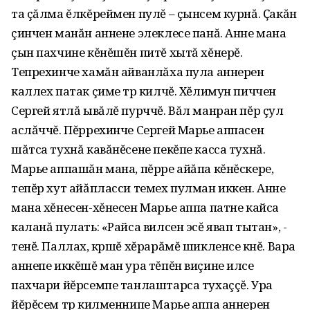
та çăлма ĕлкĕреймен пулĕ – çынсем курнă. Ҫакăн
çинчен манăн аннене элеклесе панă. Анне мана
çын пахчине кĕнĕшĕн питĕ хытă хĕнерĕ.
Тепрехинче хамăн айванлăха пула аннерен
каллех патак çиме тӱр килчĕ. Хĕлимун пиччен
Сергей ятлă ывăлĕ пурччĕ. Вăл манран пĕр çул
аслăччĕ. Пĕррехинче Сергей Марье аппасен
шăтса тухнă кавăнĕсене пекĕпе касса тухнă.
Марье аппашăн мана, пĕрре айăпа кĕнĕскере,
тепĕр хут айăпласси темех пулман иккен. Анне
мана хĕнесен-хĕнесен Марье аппа патне кайса
каланă пулать: «Райса вилсен эсĕ явап тытан», -
тенĕ. Паллах, кӱршĕ хĕрарăмĕ шикленсе ӱкнĕ. Вара
аннепе иккĕшĕ ман ура тĕпĕн виçине илсе
пахчари йĕрсемпе танлаштарса тухаççĕ. Ура
йĕрĕсем тӱр килменнипе Марье аппа аннерен