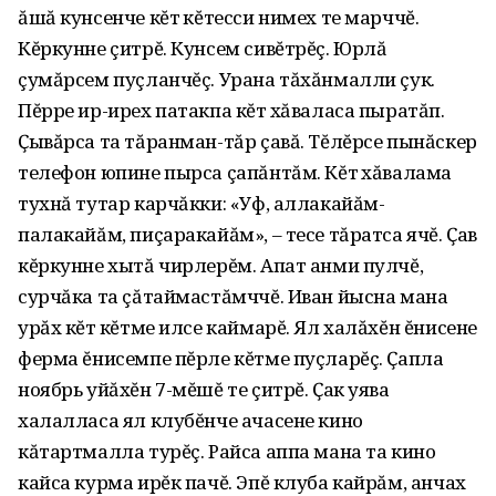
ăшă кунсенче кĕтӱ кĕтесси нимех те марччĕ.
Кĕркунне çитрĕ. Кунсем сивĕтрĕç. Юрлă
çумăрсем пуçланчĕç. Урана тăхăнмалли çук.
Пĕрре ир-ирех патакпа кĕтӱ хăваласа пыратăп.
Ҫывăрса та тăранман-тăр çавă. Тĕлĕрсе пынăскер
телефон юпине пырса çапăнтăм. Кĕтӱ хăвалама
тухнă тутар карчăкки: «Уф, аллакайăм-
палакайăм, пиçаракайăм», – тесе тăратса ячĕ. Ҫав
кĕркунне хытă чирлерĕм. Апат анми пулчĕ,
сурчăка та çăтаймастăмччĕ. Иван йысна мана
урăх кĕтӱ кĕтме илсе каймарĕ. Ял халăхĕн ĕнисене
ферма ĕнисемпе пĕрле кĕтме пуçларĕç. Ҫапла
ноябрь уйăхĕн 7-мĕшĕ те çитрĕ. Ҫак уява
халалласа ял клубĕнче ачасене кино
кăтартмалла турĕç. Райса аппа мана та кино
кайса курма ирĕк пачĕ. Эпĕ клуба кайрăм, анчах