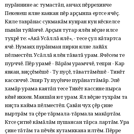
пурăннине ас тумастăп, анчах пĕррехинче
Пекенеш ялне каякан пĕр арçынпа ертсе ячĕç.
Киле таврăнас сукмакăм кунран кун кĕскелсе
пынăн туйăнчĕ. Арçын тутар ялĕн вĕçне илсе
тухрĕ те: «Акă Усăллă ялĕ», - тесе çул кăтартса
ячĕ. Нумаях пурăнман пирки ялне лайăх
пĕлместĕп. Усăллă ялĕн тăватă урам. Ячĕсем те
пурччĕ. Пĕр урамĕ - Вăрăм урамччĕ, тепри - Кар
явкан, виççĕмĕшĕ - Ту пуçĕ, тăваттăмĕшĕ - Тикĕт
кассиччĕ. Эпир Ту пуçĕнче пурăнаттăмăр. Эпĕ
хамăр урама каятăп тесе Тикĕт кассине пырса
кĕнĕ иккен. Маншăн ют урам. Ял вĕçне тухрăм та
ниçта кайма пĕлместĕп. Ҫавăн чух çĕр çине
выртрăм та çĕре тăрмала-тăрмала макăртăм.
Кӱтсе çитнĕ кăмăлăм пушансан тăрса лартăм. Ура
çине тăтăм та пĕчĕк кутамккана илтĕм. Пĕрре