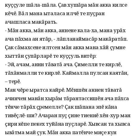
куççуле шăла-шăла. Ҫав хушăра мăн акка килсе
кĕчĕ. Вăл мана ыталаса илчĕ те пуçран
ачашласа макăрать.
- Мăн акка, мăн акка, аннене кала-ха, мана урăх
ача пăхма ан ятăр, - лăпланаймасăр макăратăп.
Ҫак сăмахсене илтсен мăн акка мана хăй çумне
хыттăн çупăрларĕ те куççуль витĕр:
- Эй, ачам, аннӱн тăватă ача. Ҫимелли те кирлĕ,
тăхăнмалли те кирлĕ. Каймалла пулсан каятăн,
– терĕ.
Ман чĕре ыратса кайрĕ. Мĕншĕн аннен тăватă
ачинчен манăн хырăм тăрантассишĕн ача пăхса
тĕнче тăрăх çӱремелле? Ҫак шăпана эпĕ кăна
тивĕçлĕ-ши? Ачаран пуç çине тиеннĕ хĕн-хур ман
çири кĕпе пекех туйăна пуçларĕ. Хывсан та хывса
ывăтма май çук. Мăн акка патĕнче миçе кун