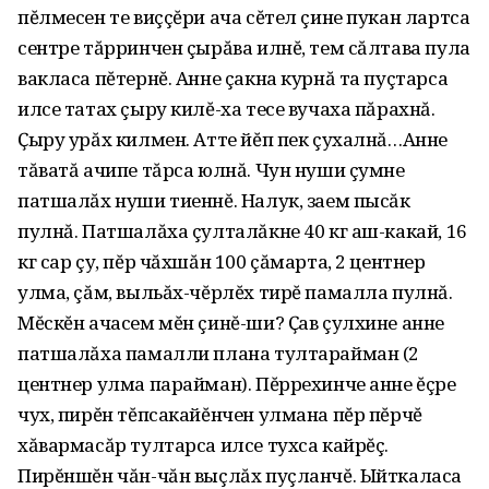
пĕлмесен те виççĕри ача сĕтел çине пукан лартса
сентре тăрринчен çырăва илнĕ, тем сăлтава пула
вакласа пĕтернĕ. Анне çакна курнă та пуçтарса
илсе татах çыру килĕ-ха тесе вучаха пăрахнă.
Ҫыру урăх килмен. Атте йĕп пек çухалнă…Анне
тăватă ачипе тăрса юлнă. Чун нуши çумне
патшалăх нуши тиеннĕ. Налук, заем пысăк
пулнă. Патшалăха çулталăкне 40 кг аш-какай, 16
кг сар çу, пĕр чăхшăн 100 çăмарта, 2 центнер
улма, çăм, выльăх-чĕрлĕх тирĕ памалла пулнă.
Мĕскĕн ачасем мĕн çинĕ-ши? Ҫав çулхине анне
патшалăха памалли плана тултарайман (2
центнер улма парайман). Пĕррехинче анне ĕçре
чух, пирĕн тĕпсакайĕнчен улмана пĕр пĕрчĕ
хăвармасăр тултарса илсе тухса кайрĕç.
Пирĕншĕн чăн-чăн выçлăх пуçланчĕ. Ыйткаласа