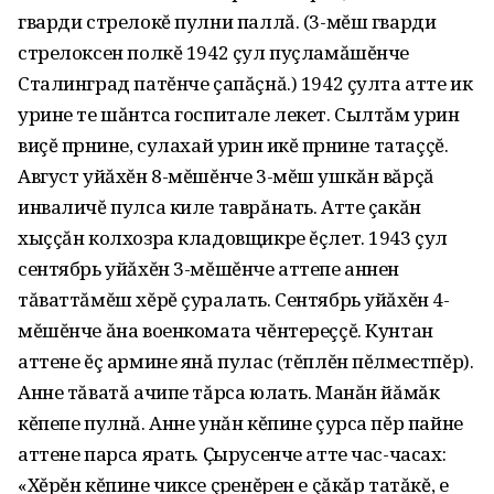
гварди стрелокĕ пулни паллă. (3-мĕш гварди
стрелоксен полкĕ 1942 çул пуçламăшĕнче
Сталинград патĕнче çапăçнă.) 1942 çулта атте ик
урине те шăнтса госпитале лекет. Сылтăм урин
виçĕ пӱрнине, сулахай урин икĕ пӱрнине татаççĕ.
Август уйăхĕн 8-мĕшĕнче 3-мĕш ушкăн вăрçă
инваличĕ пулса киле таврăнать. Атте çакăн
хыççăн колхозра кладовщикре ĕçлет. 1943 çул
сентябрь уйăхĕн 3-мĕшĕнче аттепе аннен
тăваттăмĕш хĕрĕ çуралать. Сентябрь уйăхĕн 4-
мĕшĕнче ăна военкомата чĕнтереççĕ. Кунтан
аттене ĕç армине янă пулас (тĕплĕн пĕлместпĕр).
Анне тăватă ачипе тăрса юлать. Манăн йăмăк
кĕпепе пулнă. Анне унăн кĕпине çурса пĕр пайне
аттене парса ярать. Ҫырусенче атте час-часах:
«Хĕрĕн кĕпине чиксе çӱренĕрен е çăкăр татăкĕ, е