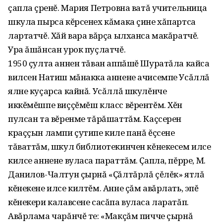
çапла çӱренĕ. Мария Петровна ватă учительница
шкула пырса кĕрсенех кăмака çине хăпартса
лартатчĕ. Хăй вара вăрçа ылханса макăратчĕ.
Ура ăшăнсан урок пуçлатчĕ.
1950 çулта аннен тăван аппăшĕ Шуратăла кайса
вилсен Натиш мăнакка аннене ачисемпе Усăллă
ялне куçарса кайнă. Усăллă шкулĕнче
иккĕмĕшпе виççĕмĕш класс вĕрентĕм. Хĕн
пулсан та вĕренме тăрăшаттăм. Каçсерен
краççын лампи çутипе киле панă ĕçсене
тăваттăм, шкул библиотекинчен кĕнекесем илсе
килсе аннене вуласа параттăм. Ҫапла, пĕрре, М.
Данилов-Чалтун çырнă «Ҫăлтăрлă çĕлĕк» ятлă
кĕнекене илсе килтĕм. Анне çăм авăрлать, эпĕ
кĕнекери калавсене сасăпа вуласа ларатăп.
Авăрлама чарăнчĕ те: «Макçăм пичче çырнă