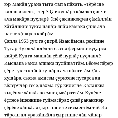
юр. Манăн урана тыта-тыта пăхать. «Тĕрĕсне
калан иккен», - терĕ. Ҫав хушăра кăмака çинчи
ача макăра пуçларĕ. Эпĕ çак инкекрен çăмăллăн
хăтăлнине туйса йăпăр-япăр кăмака çине ача
патне хăпарса кайрăм.
Ҫапла 1953 çул та çитрĕ. Иван йысна çемйине
Тутар Чуюнчă ялĕнчи сысна фермине куçарса
кайрĕ. Кунта маншăн çĕнĕ пурнăç пуçланчĕ.
Йыснапа Райса аппана пулăшаттăм. Вĕсем пĕрер
çĕре тухса кайнă хушăра ача пăхаттăм. Ҫав
хушăра, сысна амисем çурисене пусарса ан
вĕлерччĕр тесе, пăхма тÿр килетчĕ. Каланккă
хыçĕнче хăнкăласемпе çывăраттăм. Кунĕпе
ĕçлесе ĕшеннипе туймасăрах çывăраканскер
çĕрĕпе хăнкăла çыртнине те сисместĕмччĕ. Ир
тăрсан ал-ура хăнкăла çыртнипе чăп-чăпар