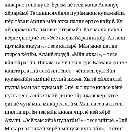
хăварас тенĕ пулĕ. Ĕçсем пĕтсен мана Асавпуç
хĕрарăмĕ Тальник ялĕнче пурăнакан кукамайпа
пĕр тăван Арина мăн акка патне ертсе кайрĕ. Ку
хĕрарăмпа Тальнике çитрĕмĕр. Вăл мана пахча
вĕçне çитерчĕ те: «Эсĕ ак çак йăранпа кĕр. Ав леш
пӱрт мăн аккун», - тесе каларĕ. Мăн акка патне
пырса кĕтĕм. Алăкĕ яр уçă. «Мăн акка!», – тесе
кăшкăратăп. Никам та чĕнекен çук. Кăмака çинче
кăштăртатнă сасă илтĕнет - чĕнекен çук. Вăл
кукамайăн амăшĕ пулнă иккен. Хытă хăлхаллă
пулнă ман ват кукамай. Эпĕ, ют пӱрте килсе кĕнĕ
пуль тесе, алăк янахĕ çинче тăраканскер, кӱтсе
çитнĕ чунăмпа макăрса ятăм. Ман сасса илтсен
шалти пӱртĕнчен мăн аккан чирлĕ ӱкей хĕрĕ
Акули: «Эсĕ кам хĕрĕ пулатăн?» - тесе ыйтрĕ. «Эпĕ
Макар салтакăн хĕрĕн мăнукĕ пулатăп», - тетĕп