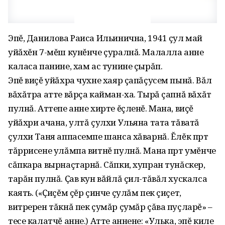
Эпĕ, Данилова Раиса Ильинична, 1941 çул май
уйăхĕн 7-мĕш кунĕнче çуралнă. Малалла анне
каласа панине, хам ас тунине çырăп.
Эпĕ виçĕ уйăхра чухне хаяр çапăçусем пынă. Вăл
вăхăтра атте вăрçа кайман-ха. Тырă çапнă вăхăт
пулнă. Аттепе анне хирте ĕçленĕ. Мана, виçĕ
уйăхри ачана, ултă çулхи Ульяна тата тăватă
çулхи Таня аппасемпе шанса хăварнă. Ĕлĕк пӱрт
тăррисене улăмпа витнĕ пулнă. Мана пӱрт умĕнче
сăпкара вырнаçтарнă. Сăпки, хупран тунăскер,
тарăн пулнă. Ҫав кун вăйлă çил-тăвăл хускалса
каять. («Ҫиçĕм çĕр çинче çулăм пек çиçет,
витререн тăкнă пек çумăр çумăр çăва пуçларĕ» –
тесе калатчĕ анне.) Атте аннене: «Улька, эпĕ киле