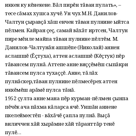
иккен ку кĕнекене. Вăл пирĕн тăван пулать», –
тесе сăмах хушса хучĕ. Ун чух М.Н. Данилов-
Чалтун çыравçă хăш енчен тăван пулнине ыйтса
пĕлмен. Кайран çеç, самай вăхăт иртсен, Чалтун
пире мĕнле майпа тăван пулнине пĕлтĕм. М.
Данилов-Чалтунăн ашшĕпе (Николай) аннен
аслашшĕ (Ĕçтуха), аттен аслашшĕ (Кĕçтук) пĕр
тăвансем пулнă. Аттепе анне виççĕмĕш сыпăкри
тăвансем пулса тухаççĕ. Анне, тăлăх
пулнăскер,тăван пулнине пĕлмесĕрех аттен
иккĕмĕш арăмĕ пулса тăнă.
1952 çулта анне мана пĕр курман-пĕлмен çынпа
пĕчĕк ача пăхма кăларса ячĕ. Уншăн аннене
ӱпкелейместĕп - вăхăчĕ çапла пулнă. Выçă
виличчен хăй хырăмне хăй тăранттăр тенĕ
пулĕ…