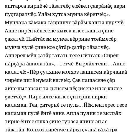
аштарса кирпĕчĕ тăватчĕç е хĕвел çаврăнăç аври
пуçтаратчĕç. Улăм хутса мунча кĕретчĕç».
Мунчара кăмака тăрринче вăрăм кашта пурччĕ.
Анне пирĕн кĕпесене хывса илсе кашта çине
çакатчĕ. Пыйтăсем мунча вĕррине тӱсеймесĕр
мунча чулĕ çине ӱксе çăтăр-çатăр тăватчĕç.
Аннерен мĕн çатăртатать тесе ыйтсан: «Сирĕн
пăрçăра ăшалатăп», – тетчĕ. Выçлăх тени … Анне
калатчĕ: «Пĕр çулхине колхоз лашисем кăрчанкă
чирĕпе питĕ нумай вилчĕç. Ҫав лашасене çĕр
айне пытарсан та çынсем пĕççисене илсе килсе
çиетчĕç». Пире илсе килсе çитерни пирки
каламан. Тен, çитернĕ те пуль… Йĕклентерес тесе
каламан пулĕ ĕнтĕ анне. Апла пулин те выльăх
тирне ĕнтсе яшка çине тураса янине эп ас
тăватăп. Колхоз хирĕнче пăрçа çулнă вăхăтра