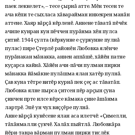
паек леккелет», – тесе çырнă атте. Мĕн тесен те
ача кĕпи те сыхласа хăварайман инкекрен манăн
аттене. Хаяр вăрçă кĕрленĕ. Аннене тăватă пĕчĕк
ачипе кунран кун пĕччен пурăнма хĕн пулса
çитнĕ. 1944 çулта (кĕркунне е çуркунне пулнă
пулас) пире Ҫтерлĕ районĕн Любовка ялĕнче
пурăнакан мăнакка, аннен аппăшĕ, хăйĕн патне
куçарса кайнă. Хăйĕн ачи-пăчи пулман пирки
мăнакка йăмăкне пулăшма ялан хатĕр пулнă.
Ҫав куна тĕтре витĕр курнă пек çеç ас тăватăп.
Любовка ялне пырса çитсен пĕр арçын çуна
çинчен пӱрте илсе кĕрсе кăмака çине ăшăнма
лартрĕ. Эпĕ ун чух виççĕре пулнă.
Анне вăрçă кунĕсене ялан аса илетчĕ: «Ҫимелли,
тăхăнмалли çукчĕ. Халăх пыйтлă. Любовкăра
йĕри-тавра вăрман пулман пирки тислĕк