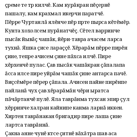
çӱреме те тӱр килчĕ. Кам курăкран пĕçернĕ
пашалу, кам крахмал икерчи паратчĕ.
Пĕрре Чуртанлă ялĕнче пĕр пӱрте пырса кĕтĕмĕр.
Кунта хохолсем пурăнатчĕç. Сĕтел варринче
пысăк йывăç чашăк, йĕри-тавра ачасем ларса
тухнă. Яшка çисе лараççĕ. Хĕрарăм пĕрре пирĕн
çине, тепре ачисем çине пăхса илчĕ. Пире
хĕрхенчĕ пулас. Ҫав пысăк чашăкран çăпалапа
ăсса илсе пире уйрăм чашăк çине антарса пачĕ.
Виçсĕмĕре пĕрер çăпала. Ачисен пайне пирĕнпе
пайланă чух çав хĕрарăмăн чĕри ыратса
пăчăртанчĕ пулĕ. Яла таврăнма тухсан эпир çул
хĕрринче халран кайнипе канма ларнă иккен.
Хиртен таврăнакан бригадир пире лаша çине
лартса таврăннă.
Çакна анне чунĕ кӱтсе çитнĕ вăхăтра шав аса