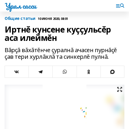
Урал сасси
Общие статьи
10 ИЮНЯ 2020, 08:01
Иртнĕ кунсене куççульсĕр
аса илеймĕн
Вăрçă вăхăтĕнче çуралнă ачасен пурнăçĕ
çав тери хурлăхлă та синкерлĕ пулнă.