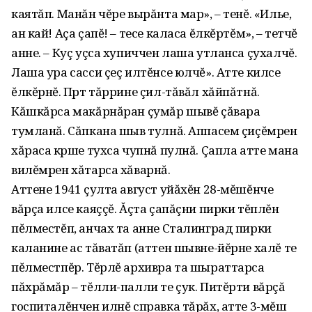
каятăп. Манăн чĕре вырăнта мар», – тенĕ. «Илье,
ан кай! Аçа çапĕ! – тесе каласа ĕлкĕртĕм», – тетчĕ
анне. – Куç уçса хупиччен лаша утланса çухалчĕ.
Лаша ура сасси çеç илтĕнсе юлчĕ». Атте килсе
ĕлкĕрнĕ. Пӱрт тăррине çил-тăвăл хăйпăтнă.
Кăшкăрса макăрнăран çумăр шывĕ çăвара
тумланă. Сăпкана шыв тулнă. Аппасем çиçĕмрен
хăраса кӱрше тухса чупнă пулнă. Çапла атте мана
вилĕмрен хăтарса хăварнă.
Аттене 1941 çулта август уйăхĕн 28-мĕшĕнче
вăрçа илсе каяççĕ. Ăçта çапăçни пирки тĕплĕн
пĕлместĕп, анчах та анне Сталинград пирки
каланине ас тăватăп (аттен шывне-йĕрне халĕ те
пĕлместпĕр. Тĕрлĕ архивра та шыраттарса
пăхрăмăр – тĕлли-палли те çук. Питĕрти вăрçă
госпиталĕнчен илнĕ справка тăрăх, атте 3-мĕш