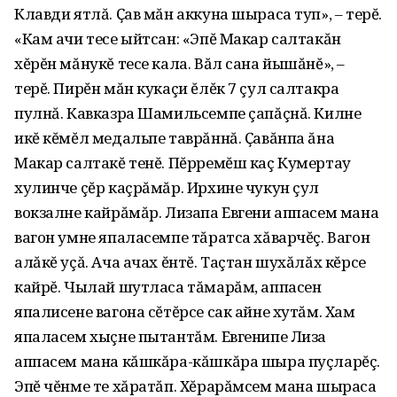
Клавди ятлă. Ҫав мăн аккуна шыраса туп», – терĕ.
«Кам ачи тесе ыйтсан: «Эпĕ Макар салтакăн
хĕрĕн мăнукĕ тесе кала. Вăл сана йышăнĕ», –
терĕ. Пирĕн мăн кукаçи ĕлĕк 7 çул салтакра
пулнă. Кавказра Шамильсемпе çапăçнă. Килне
икĕ кĕмĕл медальпе таврăннă. Ҫавăнпа ăна
Макар салтакĕ тенĕ. Пĕрремĕш каç Кумертау
хулинче çĕр каçрăмăр. Ирхине чукун çул
вокзалне кайрăмăр. Лизапа Евгени аппасем мана
вагон умне япаласемпе тăратса хăварчĕç. Вагон
алăкĕ уçă. Ача ачах ĕнтĕ. Таçтан шухăлăх кĕрсе
кайрĕ. Чылай шутласа тăмарăм, аппасен
япалисене вагона сĕтĕрсе сак айне хутăм. Хам
япаласем хыçне пытантăм. Евгенипе Лиза
аппасем мана кăшкăра-кăшкăра шыра пуçларĕç.
Эпĕ чĕнме те хăратăп. Хĕрарăмсем мана шыраса