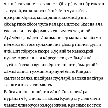
хыпнă та кавлет те кавлет. Ҫăварĕнчен пăртак юн
та тухнă, вараланса пĕтнĕ. Ача чула çăтса
ярасран хăраса, макăрнине пăхмасăр пит
çăмартине хĕссе чула кăларса илтĕм. Йысна ача
сассине илтсе ферма хыçне чупса та çитрĕ.
Арăмĕпе çапăçса тăранманскер мана ача пăхма
пĕлместĕн тесе сулахай пит çăмартинчен çупса
ячĕ. Пит пĕçерсе кайрĕ. Куç айĕ те кăвакарнă
пулас. Арçын алли кĕреçе пек-çке. Выçăллă-
тутăллă ӱсекен вун иккĕри ачан пит çăмартийĕ
хăмпăланса тухман мар пулĕ ĕнтĕ. Кайран
сылтăм хăлха шăхăрма пуçларĕ. Хальхи вăхăтра
та пит илтсех каймасть.
Райса аппан ашшĕпе амăшĕ Соколовкăра
пурăнатчĕç, анчах та вĕсем Кумертау леш енчи
чăваш ялне куçса каяççĕ иккен. Красный Восток