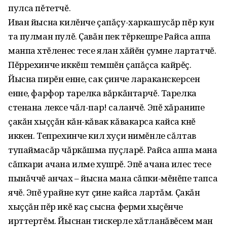
пулса пĕтетчĕ.
Иван йысна килĕнче çапăçу-харкашусăр пĕр кун
та пулман пулĕ. Ҫавăн пек тĕркешӱре Райса аппа
манпа хӱтĕленес тесе ялан хăйĕн çумне лартатчĕ.
Пĕррехинче иккĕш темшĕн çапăçса кайрĕç.
Йысна пирĕн енне, сак çинче лараканскерсен
енне, фарфор тарелка вăркăнтарчĕ. Тарелка
стенана лексе чăл-пар! саланчĕ. Эпĕ хăранипе
çакăн хыççăн кăн-кăвак кăвакарса кайса ӱкнĕ
иккен. Тепрехинче кил хуçи нимĕнле сăлтав
тупаймасăр чăркăшма пуçларĕ. Райса аппа мана
сăпкари ачана илме хушрĕ. Эпĕ ачана илес тесе
пынăччĕ анчах – йысна мана сăпки-мĕнĕпе тапса
ячĕ. Эпĕ урайне кут çине кайса лартăм. Ҫакăн
хыççăн пĕр икĕ каç сысна ферми хыçĕнче
ирттертĕм. Йыснан тискерле хăтланăвĕсем ман