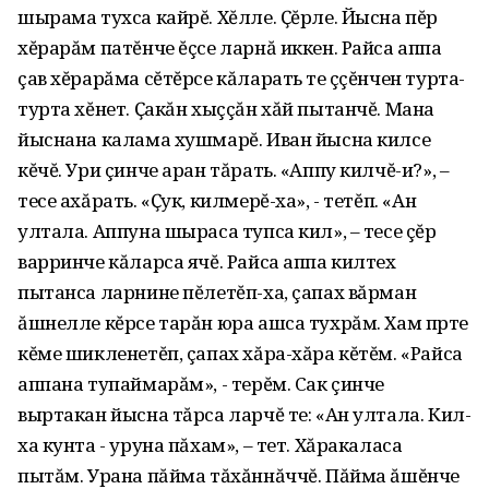
шырама тухса кайрĕ. Хĕлле. Ҫĕрле. Йысна пĕр
хĕрарăм патĕнче ĕçсе ларнă иккен. Райса аппа
çав хĕрарăма сĕтĕрсе кăларать те çӱçĕнчен турта-
турта хĕнет. Ҫакăн хыççăн хăй пытанчĕ. Мана
йыснана калама хушмарĕ. Иван йысна килсе
кĕчĕ. Ури çинче аран тăрать. «Аппу килчĕ-и?», –
тесе ахăрать. «Ҫук, килмерĕ-ха», - тетĕп. «Ан
ултала. Аппуна шыраса тупса кил», – тесе çĕр
варринче кăларса ячĕ. Райса аппа килтех
пытанса ларнине пĕлетĕп-ха, çапах вăрман
ăшнелле кĕрсе тарăн юра ашса тухрăм. Хам пӱрте
кĕме шикленетĕп, çапах хăра-хăра кĕтĕм. «Райса
аппана тупаймарăм», - терĕм. Сак çинче
выртакан йысна тăрса ларчĕ те: «Ан ултала. Кил-
ха кунта - уруна пăхам», – тет. Хăракаласа
пытăм. Урана пăйма тăхăннăччĕ. Пăйма ăшĕнче