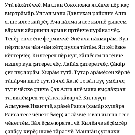
Утă вăхăтĕччĕ. Малтан Соколовка ялĕнче пĕр каç
выртрăмăр. Унтан мана Давлекан районне Алга
ялне илсе кайрĕç. Ача пăхма илсе килнĕ çынсем
вăрман хĕрринчи арман пӱртĕнче пурăнатчĕç.
Тепĕр енче ĕне фермиччĕ. Эпĕ ача пăхмарăм. Вун
пĕрти ача чăн-чăн кĕтӱç пулса тăтăм. Ял кĕтĕвне
кĕттерчĕç. Килсерен пĕр кун, хăшĕсем патĕнче
икшер кун çитеретчĕç. Лайăх çитеретчĕç. Ҫăкăр
çие пуçларăм. Хырăм тутă. Тутар арăмĕсен хĕрлĕ
тăпăрчи питĕ тутлăччĕ. Халĕ те вăл куç умĕнче,
тути чĕлхе çинче. Ҫак Алга ялĕ мана выçлăхран
та, вилĕмрен те çăлса хăварчĕ. Кил хуçи
Алмукеев Иванччĕ, арăмĕ Раиса (хамăр хушăра
Райса тесе чĕнеттĕмĕр) ятлăччĕ. Иван йысна тесе
чĕнеттĕм. Вăл ĕçме юрататчĕ. Килĕнче вĕçĕмсĕр
çапăçу-хирĕçӱ шавĕ тăратчĕ. Маншăн çуллахи