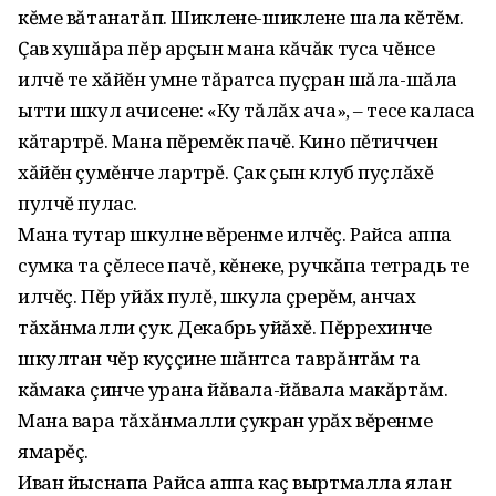
кĕме вăтанатăп. Шиклене-шиклене шала кĕтĕм.
Ҫав хушăра пĕр арçын мана кăчăк туса чĕнсе
илчĕ те хăйĕн умне тăратса пуçран шăла-шăла
ытти шкул ачисене: «Ку тăлăх ача», – тесе каласа
кăтартрĕ. Мана пĕремĕк пачĕ. Кино пĕтиччен
хăйĕн çумĕнче лартрĕ. Çак çын клуб пуçлăхĕ
пулчĕ пулас.
Мана тутар шкулне вĕренме илчĕç. Райса аппа
сумка та çĕлесе пачĕ, кĕнеке, ручкăпа тетрадь те
илчĕç. Пĕр уйăх пулĕ, шкула çӱрерĕм, анчах
тăхăнмалли çук. Декабрь уйăхĕ. Пĕррехинче
шкултан чĕр куççине шăнтса таврăнтăм та
кăмака çинче урана йăвала-йăвала макăртăм.
Мана вара тăхăнмалли çукран урăх вĕренме
ямарĕç.
Иван йыснапа Райса аппа каç выртмалла ялан