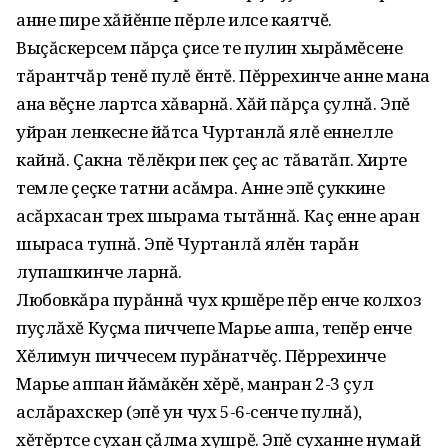
анне пире хăйĕнпе пĕрле илсе каятчĕ.
Выçăскерсем пăрçа çисе те пулин хырăмĕсене
тăрантчăр тенĕ пулĕ ĕнтĕ. Пĕррехинче анне мана
ана вĕçне лартса хăварнă. Хăй пăрçа çулнă. Эпĕ
уйран ленкесне йăтса Чуртанлă ялĕ еннелле
кайнă. Çакна тĕлĕкри пек çеç ас тăватăп. Хирте
темле çеçке татни асăмра. Анне эпĕ çуккине
асăрхасан тӱрех шырама тытăннă. Каç енне аран
шыраса тупнă. Эпĕ Чуртанлă ялĕн тарăн
лупашкинче ларнă.
Любовкăра пурăннă чух кӱршĕре пĕр енче колхоз
пуçлăхĕ Куçма пиччепе Марье аппа, тепĕр енче
Хĕлимун пиччесем пурăнатчĕç. Пĕррехинче
Марье аппан йăмăкĕн хĕрĕ, манран 2-3 çул
аслăрахскер (эпĕ ун чух 5-6-сенче пулнă),
хĕтĕртсе сухан çăлма хушрĕ. Эпĕ суханне нумай