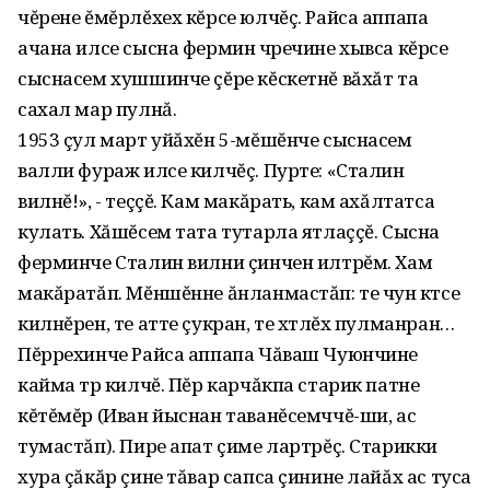
чĕрене ĕмĕрлĕхех кĕрсе юлчĕç. Райса аппапа
ачана илсе сысна фермин чӱречине хывса кĕрсе
сыснасем хушшинче çĕре кĕскетнĕ вăхăт та
сахал мар пулнă.
1953 çул март уйăхĕн 5-мĕшĕнче сыснасем
валли фураж илсе килчĕç. Пурте: «Сталин
вилнĕ!», - теççĕ. Кам макăрать, кам ахăлтатса
кулать. Хăшĕсем тата тутарла ятлаççĕ. Сысна
ферминче Сталин вилни çинчен илтрĕм. Хам
макăратăп. Мĕншĕнне ăнланмастăп: те чун кӱтсе
килнĕрен, те атте çукран, те хӱтлĕх пулманран…
Пĕррехинче Райса аппапа Чăваш Чуюнчине
кайма тӱр килчĕ. Пĕр карчăкпа старик патне
кĕтĕмĕр (Иван йыснан таванĕсемччĕ-ши, ас
тумастăп). Пире апат çиме лартрĕç. Старикки
хура çăкăр çине тăвар сапса çинине лайăх ас туса