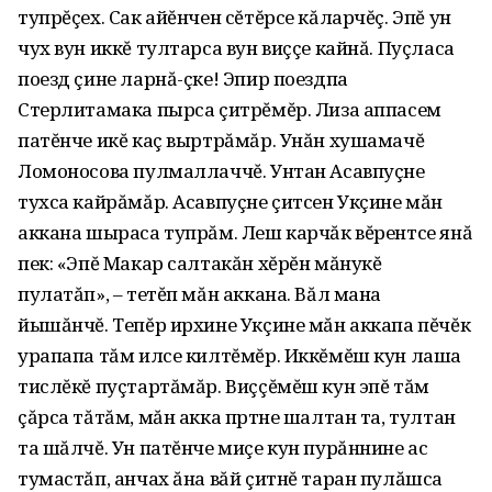
тупрĕçех. Сак айĕнчен сĕтĕрсе кăларчĕç. Эпĕ ун
чух вун иккĕ тултарса вун виççе кайнă. Пуçласа
поезд çине ларнă-çке! Эпир поездпа
Стерлитамака пырса çитрĕмĕр. Лиза аппасем
патĕнче икĕ каç выртрăмăр. Унăн хушамачĕ
Ломоносова пулмаллаччĕ. Унтан Асавпуçне
тухса кайрăмăр. Асавпуçне çитсен Укçине мăн
аккана шыраса тупрăм. Леш карчăк вĕрентсе янă
пек: «Эпĕ Макар салтакăн хĕрĕн мăнукĕ
пулатăп», – тетĕп мăн аккана. Вăл мана
йышăнчĕ. Тепĕр ирхине Укçине мăн аккапа пĕчĕк
урапапа тăм илсе килтĕмĕр. Иккĕмĕш кун лаша
тислĕкĕ пуçтартăмăр. Виççĕмĕш кун эпĕ тăм
çăрса тăтăм, мăн акка пӱртне шалтан та, тултан
та шăлчĕ. Ун патĕнче миçе кун пурăннине ас
тумастăп, анчах ăна вăй çитнĕ таран пулăшса