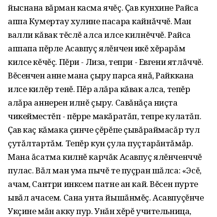
йыснана вăрман касма ячĕç. Ҫав кунхине Райса
аппа Кумертау хулине пасара кайнăччĕ. Ман
валли кăвак тĕслĕ алса илсе килнĕччĕ. Райса
аппапа пĕрле Асавпуç ялĕнчен икĕ хĕрарăм
килсе кĕчĕç. Пĕри - Лиза, тепри - Евгени ятлăччĕ.
Вĕсенчен анне мана çыру парса янă, Райккана
илсе килĕр тенĕ. Пĕр алăра кăвак алса, тепĕр
алăра аннерен илнĕ çыру. Савăнăçа ниçта
чикейместĕп - пĕрре макăратăп, тепре кулатăп.
Ҫав каç кăмака çинче çĕрĕпе çывăраймасăр тул
çутăлтартăм. Тепĕр кун çула пуçтарăнтăмăр.
Мана ăсатма килнĕ карчăк Асавпуç ялĕнченччĕ
пулас. Вăл ман ума пычĕ те пуçран шăлса: «Эсĕ,
ачам, Сантри инкӱсем патне ан кай. Вĕсен пурте
ывăл ачасем. Сана унта йышăнмĕç. Асавпуçĕнче
Укçине мăн акку пур. Унăн хĕрĕ учительница,