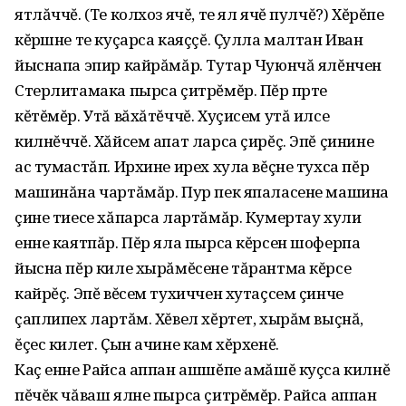
ятлăччĕ. (Те колхоз ячĕ, те ял ячĕ пулчĕ?) Хĕрĕпе
кĕрӱшне те куçарса каяççĕ. Ҫулла малтан Иван
йыснапа эпир кайрăмăр. Тутар Чуюнчă ялĕнчен
Стерлитамака пырса çитрĕмĕр. Пĕр пӱрте
кĕтĕмĕр. Утă вăхăтĕччĕ. Хуçисем утă илсе
килнĕччĕ. Хăйсем апат ларса çирĕç. Эпĕ çинине
ас тумастăп. Ирхине ирех хула вĕçне тухса пĕр
машинăна чартăмăр. Пур пек япаласене машина
çине тиесе хăпарса лартăмăр. Кумертау хули
енне каятпăр. Пĕр яла пырса кĕрсен шоферпа
йысна пĕр киле хырăмĕсене тăрантма кĕрсе
кайрĕç. Эпĕ вĕсем тухиччен хутаçсем çинче
çаплипех лартăм. Хĕвел хĕртет, хырăм выçнă,
ĕçес килет. Ҫын ачине кам хĕрхенĕ.
Каç енне Райса аппан ашшĕпе амăшĕ куçса килнĕ
пĕчĕк чăваш ялне пырса çитрĕмĕр. Райса аппан