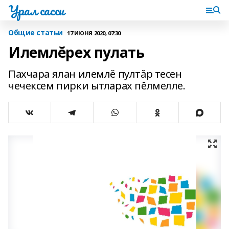
Урал сасси
Общие статьи
17 ИЮНЯ 2020, 07:30
Илемлĕрех пулать
Пахчара ялан илемлĕ пултăр тесен
чечексем пирки ытларах пĕлмелле.