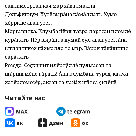
сантиметртан кая мар хăвармалла.
Дельфиниум. Хÿтĕ вырăна кăмăллать. Хÿме
хĕррипе аван ÿсет.
Маргаритка. Клумба йĕри-тавра лартсан илемлĕ
курăнать. Пĕр вырăнта нумай çул аван ÿсет, ăна
ытлашшиех пăхмалла та мар. Вăрри тăкăннипе
сарăлать.
Резеда. Çеçки пит илĕртÿллĕ пулмасан та
шăрши мĕне тăрать! Ăна клумбăна тÿрех, калча
хатĕрлемесĕр, аксан та лайăх шăтса çитĕнĕ.
Читайте нас