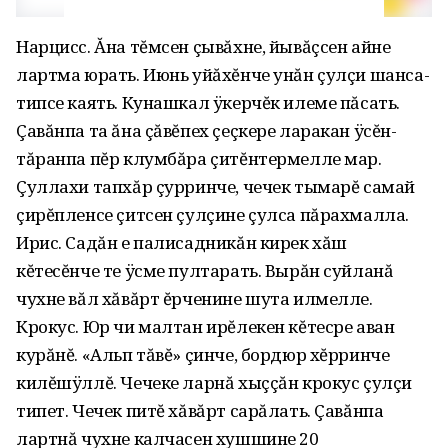
Нарцисс. Ăна тĕмсен çывăхне, йывăçсен айне
лартма юрать. Июнь уйăхĕнче унăн çулçи шанса-
типсе каять. Кунашкал ÿкерчĕк илеме пăсать.
Çавăнпа та ăна çăвĕпех çеçкере ларакан ÿсĕн-
тăранпа пĕр клумбăра çитĕнтермелле мар.
Çуллахи тапхăр çурринче, чечек тымарĕ самай
çирĕпленсе çитсен çулçине çулса пăрахмалла.
Ирис. Садăн е палисадникăн кирек хăш
кĕтесĕнче те ÿсме пултарать. Вырăн суйланă
чухне вăл хăвăрт ĕрченине шута илмелле.
Крокус. Юр чи малтан ирĕлекен кĕтесре аван
курăнĕ. «Альп тăвĕ» çинче, бордюр хĕрринче
килĕшÿллĕ. Чечеке ларнă хыççăн крокус çулçи
типет. Чечек питĕ хăвăрт сарăлать. Çавăнпа
лартнă чухне калчасен хушшине 20