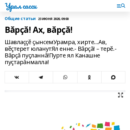
Урал сасси
Общие статьи
23 ИЮНЯ 2020, 09:00
Вăрçă! Ах, вăрçă!
Шавлаççӗ çынсемУрамра, хирте…Ав,
вӗçтерет юланутЯл енне.- Вăрçă! – терӗ.-
Вăрçă пуҫланнă!Пурте ял Канашне
пуçтарăнмалла!