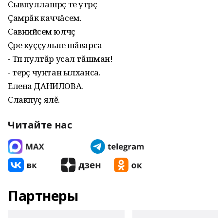
Сывпуллашрӗç те утрӗç
Çамрăк каччăсем.
Савнийӗсем юлчӗç
Çӗре куççульпе шăварса
- Тӗп пултăр усал тăшман!
- терӗç чунтан ылханса.
Елена ДАНИЛОВА.
Слакпуç ялĕ.
Читайте нас
Партнеры