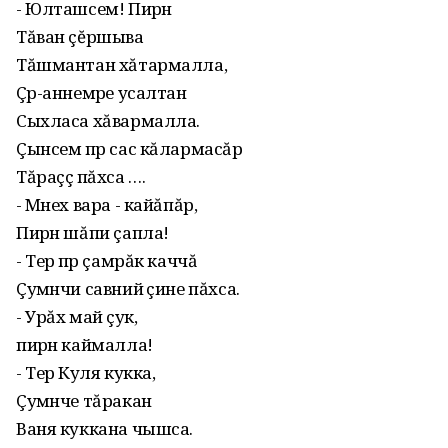
- Юлташсем! Пирӗн
Тăван çĕршыва
Тăшмантан хăтармалла,
Çӗр-аннемӗре усалтан
Сыхласа хăвармалла.
Çынсем пӗр сас кăлармасăр
Тăраççӗ пăхса ….
- Мӗнех вара - кайăпăр,
Пирӗн шăпи çапла!
- Терӗ пӗр çамрăк каччă
Çумӗнчи савнийӗ çине пăхса.
- Урăх майӗ çук,
пирӗн каймалла!
- Терӗ Куля кукка,
Çумӗнче тăракан
Ваня куккана чышса.