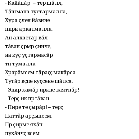
- Кайăпăр! – терӗ шăллӗ,
Тăшмана тустармалла,
Хура çӗлен йăвине
пирӗн аркатмалла.
Ан алхастăр вăл
тăван çӗрӗмӗр çинче,
Ᾰна куç уçтармасăр
тӗп тумалла.
Хӗрарăмсем тăраҫҫӗ макăрса
Тутăр вӗçӗпе куçӗсене шăлса.
- Эпир хамăр ирӗкпе каятпăр!
- Терӗç икӗ пӗртăван.
- Пире те çырăр! – терӗç
Паттăр арçынсем.
Пӗр çирӗме яхăн
пухăнчӗç вӗсем.