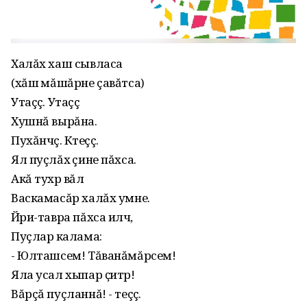
Халăх хаш сывласа
(хăшӗ мăшăрне çавăтса)
Утаççӗ. Утаççӗ
Хушнă вырăна.
Пухăнчӗç. Кӗтеççӗ.
Ял пуçлăхӗ çине пăхса.
Акă тухрӗ вăл
Васкамасăр халăх умне.
Йӗри-тавра пăхса илчӗ,
Пуçларӗ калама:
- Юлташсем! Тăванăмăрсем!
Яла усал хыпар ҫитрӗ!
Вăрçă пуçланнă! - теççӗ.