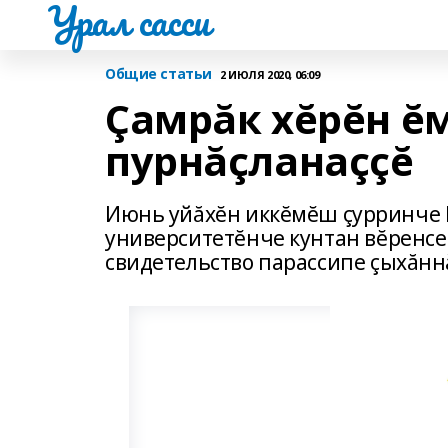
Урал сасси
Общие статьи
2 ИЮЛЯ 2020, 06:09
Çамрăк хĕрĕн ĕ
пурнăçланаççĕ
Июнь уйăхĕн иккĕмĕш çурринче
университетĕнче кунтан вĕренсе 
свидетельство парассипе çыхăнн