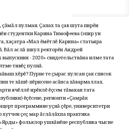
, çăмăл пулман. Çапах та çав шута пирĕн
ечĕн студентки Карина Тимофеева (эпир ун
та, хаçатра «Мал ĕмĕтлĕ Карина» статьяра
ă. Вăл аслă шкул ректорĕн Андрей
 выпускник - 2020» свидетельствăна илме тата
лтме тивĕç пулнă.
ăваш хĕрĕ? Пурне те çырас пулсан çак список
лин те хăшĕ-пĕрисене асăнса хăвармаллах.
арти ячĕллĕ ирĕклĕ ĕçсем тăвакан тата
публики) ĕçĕсене, регионти «Çамрăк
церт программине уçнă çĕре, университетри
р хутчен çеç мар ăслăлăхпа практика
 «Ярды» фольклор ушкăнĕпе республика чысне