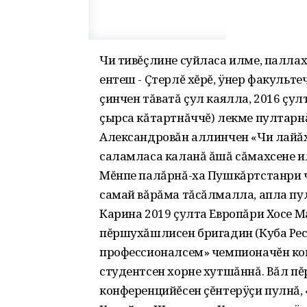
Чи тивĕçлине суйласа илме, паллах
ентеш - Çтерлĕ хĕрĕ, ÿнер факульт
çинчен тăватă çул каялла, 2016 çул
çырса кăтартнăччĕ) лекме пултарн
Александровăн аллинчен «Чи лайăх
саламласа каланă ăшă сăмахсене и
Мĕнпе палăрнă-ха Пушкăртстанри ч
самай вăрăма тăсăлмалла, апла пу
Карина 2019 çулта Европăри Хосе М
пĕршухăшлисен бригадин (Куба Рес
профессионалсем» чемпионачĕн кон
студентсен хорне хутшăннă. Вăл пĕ
конференцийĕсен çĕнтерÿçи пулнă,