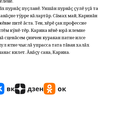
ĕленĕ.
х пурнăç пуçланĕ. Уншăн пурнăç çулĕ уçă та
нăçне тÿрре кăлартăр. Сăмах май, Каринăн
ĕвве питĕ ăста. Тен, хĕрĕ çак профессие
итĕм кÿнĕ-тĕр. Карина кĕвĕ-юрă илемне
ă сценăсем çинчен куракан патне илсе
кул ятне чыслă упрасса тата тăван халăх
нас килет. Ăнăçу сана, Карина.