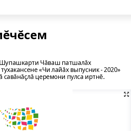
мĕчĕсем
 Шупашкарти Чăваш патшалăх
тухакансене «Чи лайăх выпусник - 2020»
ă савăнăçлă церемони пулса иртнĕ.