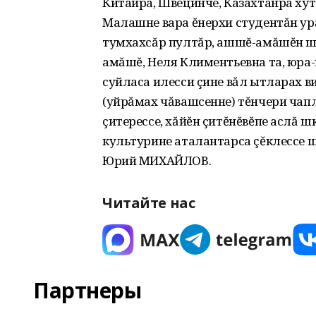
Китайра, Швецинче, Казахтанра хÿт
Малашне вара ĕнерхи студентăн урă
тумхахсăр пултăр, ашшĕ-амăшĕн ша
амăшĕ, Неля Климентьевна та, юра-к
суйласа илесси çине вăл ытларах в
(уйрăмах чăвашсенне) тĕнчери чапл
çитерессе, хăйĕн çитĕнĕвĕпе аслă ш
культурине аталантарса çĕклессе ша
Юрий МИХАЙЛОВ.
Читайте нас
Партнеры