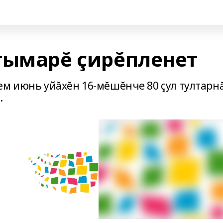
тымарĕ çирĕпленет
ем июнь уйăхĕн 16-мĕшĕнче 80 çул тултарн
.