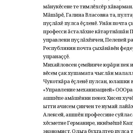
мăнукĕсене те тимлĕхсĕр хăварман
Мăшăрĕ, Галина Власовна та, пулт
пуçлăхĕ пулса ĕçленĕ. Унăн почта 
професси ăсталăхне кăтартнăшăн П
управлени пуçлăхĕнчен, Пелепей 
Республикин почта çыхăнăвĕн феде
упранаççĕ.
Михайловсен çемйинче юрăри пек ик
вĕсем çак хушамата чыслăн малалл
Чукоткăра ĕçленĕ пулсан, юлашки 
«Управление механизацией» ОООра 
ашшĕпе амăшĕнни пекех Хисеп хучĕ
ытти ачисем çинчен те нумай лайă
Алексей, ашшĕн профессине суйласа
хĕсметне Германире, иккĕмĕшĕ Кап
экономист, Ольга бухгалтер пулса