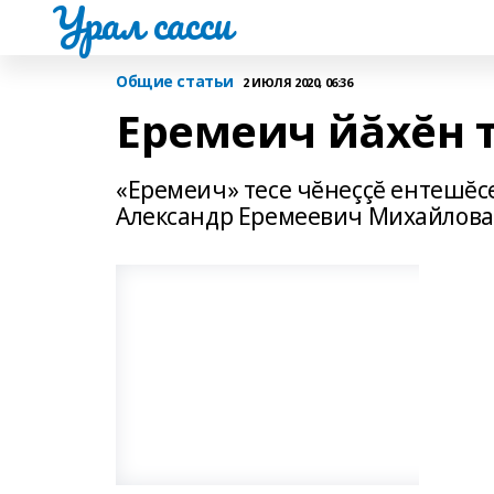
Урал сасси
Общие статьи
2 ИЮЛЯ 2020, 06:36
Еремеич йăхĕн 
«Еремеич» тесе чĕнеççĕ ентешĕс
Александр Еремеевич Михайлова