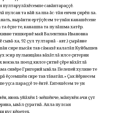
н пултарулăхĕсемпе савăнтараççĕ.
 пулсан та вăй-халпа ăс-тăн енчен çирĕп-ха.
нать, вырăнти ертÿçĕсем те унăн канашĕсене
 та ĕçпе те, канашпа та пулăшма хатĕр.
хивне тишкернĕ май Валентина Ивановна
сывă-ха, 92 çул тултарнă - авт.) çырăвне
шăн сире пысăк тав сăмахĕ калатăп Куйбышев
ух эсир пульницăна вăхăтлă илсе çитерни
х вокзала поезд килсе çитнĕ çĕре вăхăтлă
ма сивĕре Григорий ывăла Пелепей хулине те
рă ĕçсемшĕн сире тав тăватăп.» Çак йĕркесем
 уçса параççĕ те ĕнтĕ. Ентешĕсем те ун
ĕн, июнь уйăхĕн 1-мĕшĕнче, мăнукĕн ачи çут
ерина, ывăл çуратнă. Апла пулсан
 куç кĕретех.