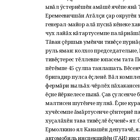
ывăл ÿстернĕшĕн амăшĕ ячĕпе янă Т
Еремеевичшăн Атăлçи çар округĕн 
генерал-майор алă пуснă кĕнеке хак
чух лайăх кăтартусемпе палăрнăшă
Тăван çĕршыв умĕнчи тивĕçе пурнă
руль яман: колхоз председательне,
тивĕçтерес тĕллевпе юпасем тата Пе
пĕтĕмпе 45 çулпа танлашать. Вĕсен
бригадир пулса ĕçленĕ. Вăл компле
фермăри выльăх-чĕрлĕх пăхакансен,
ĕçне йĕркелесе пынă. Çав çулсенче 
малтисен шутĕнче пулнă. Ĕçне кура
хучĕсемпе ăмăртусенче çĕнтернĕ па
хуçалăхĕн тава тивĕçлĕ ĕçченĕ» ят.
Ермолкино ял Канашĕн депутачĕ, я
автомобиль инспекцийĕн (ГАИ) инсп