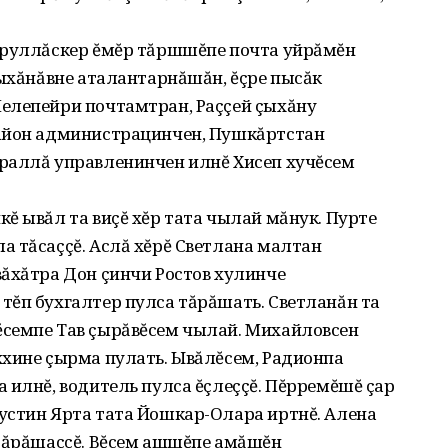
.
аруллăскер ĕмĕр тăршшĕпе почта уйрăмĕн
çыхăнăвне аталантарнăшăн, ĕçре пысăк
елепейри почтамтран, Раççей çыхăну
район администрацинчен, Пушкăртстан
раллă управленинчен илнĕ Хисеп хучĕсем
ĕ ывăл та виçĕ хĕр тата чылай мăнук. Пурте
а тăсаççĕ. Аслă хĕрĕ Светлана малтан
вăхăтра Дон çинчи Ростов хулинче
тĕп бухгалтер пулса тăрăшать. Светланăн та
семпе Тав çырăвĕсем чылай. Михайловсен
ххине çырма пулать. Ывăлĕсем, Радионпа
 илнĕ, водитель пулса ĕçлеççĕ. Пĕрремĕшĕ çар
устин Ярта тата Йошкар-Олара иртнĕ. Алена
 тăрăшаççĕ. Вĕсем ашшĕпе амăшĕн