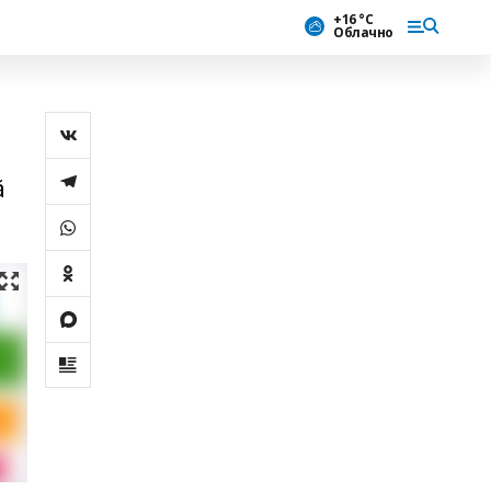
+16 °С
Облачно
ă