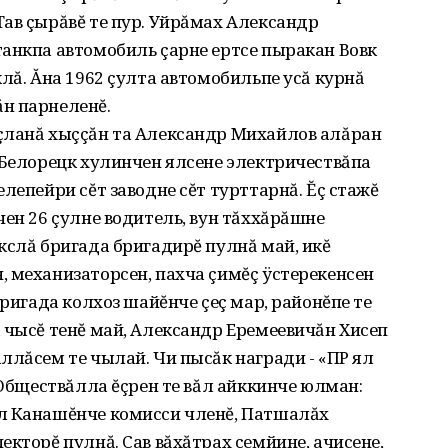
ав çырăвĕ те пур. Уйрăмах Александр
танкпа автомобиль çарне ертсе пыракан Вовк
лă. Ăна 1962 çулта автомобильпе усă курнă
н парнеленĕ.
çланă хыççăн та Александр Михайлов алăран
 Белорецк хулинчен ялсене электричествăпа
лепейри сĕт заводне сĕт турттарнă. Ĕç стажĕ
чен 26 çулне водитель, вун тăххăрăшне
кслă бригада бригадирĕ пулнă май, икĕ
 механизаторсен, пахча çимĕç ÿстерекенсен
бригада колхоз шайĕнче çеç мар, районĕпе те
 чысĕ тенĕ май, Александр Еремеевичăн Хисеп
ллăсем те чылай. Чи пысăк награди - «ПР ял
 Обществăлла ĕçрен те вăл айккинче юлман:
л Канашĕнче комисси членĕ, Патшалăх
екторĕ пулнă. Çав вăхăтрах çемйине, ачисене,