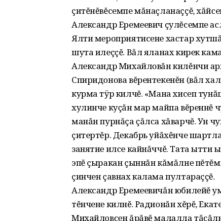
çитĕнĕвĕсемпе мăнаçланаççĕ, хăйсе
Александр Еремеевич çулĕсемпе аслă
Ялти мероприятисене хастар хутшă
шута илеççĕ. Вăл яланах кирек кама
Александр Михайловăн килĕнчи ар
Спиридонова вĕрентекенĕн (вăл халĕ 
курма тÿр килчĕ. «Мана хисеп тунă
хулинче куçăн мар майпа вĕреннĕ ч
манăн пурнăçа çăлса хăварчĕ. Ун чу
çитертĕр. Декабрь уйăхĕнче шартла
занятие илсе кайнăччĕ. Тата ытти ы
эпĕ çыракан çыннăн кăмăлне пĕтĕмпе
çинчен çавнах калама пултараççĕ.
Александр Еремеевичăн юбилейĕ ум
тĕнчене килнĕ. Радионăн хĕрĕ, Екат
Михайловсен ăрăвĕ малалла тăсăлни