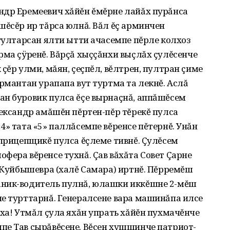
ндр Еремеевич хăйĕн ĕмĕрне лайăх пурăнса
шĕсĕр ир тăрса юлнă. Вăл ĕç арминчен
 тултарсан ялти ытти ачасемпе пĕрле колхоз
рма çÿренĕ. Вăрçă хыççăнхи выçлăх çулĕсенче
çĕр улми, мăян, çеçпĕл, вĕлтрен, пултран çиме
ăрмантан урапапа вут туртма та лекнĕ. Аслă
ан буровик пулса ĕçе вырнаçнă, аппăшĕсем
лександр амăшĕн пĕртен-пĕр тĕрекĕ пулса
4» тата «5» паллăсемпе вĕренсе пĕтернĕ. Унăн
 прицепщикĕ пулса ĕçлеме тивнĕ. Çулĕсем
фера вĕренсе тухнă. Çав вăхăта Совет Çарне
е Куйбышевра (халĕ Самара) иртнĕ. Пĕрремĕш
аник-водитель пулнă, юлашки иккĕшне 2-мĕш
не турттарнă. Генералсене вара машинăпа илсе
-ха! Утмăл çула яхăн упрать хăйĕн пухмачĕнче
пе Тав çырăвĕсене. Вĕсен хушшинче патриот-