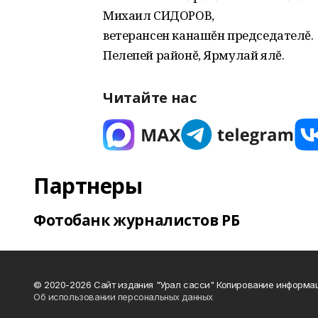
Михаил СИДОРОВ,
ветерансен канашĕн председателĕ.
Пелепей районĕ, Ярмулай ялĕ.
Читайте нас
Партнеры
Фотобанк журналистов РБ
© 2020-2026 Сайт издания "Урал сасси" Копирование информац
Об использовании персональных данных