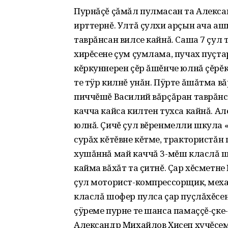
Пурнăçĕ çăмăл пулмасан та Алекса
ирттернĕ. Ултă çулхи арçын ача аш
таврăнсан вилсе кайнă. Саша 7 çул
хирĕсене çум çумлама, пучах пуçта
кĕркуннерен çĕр ăшĕнче юлнă çĕрĕк 
те тÿр килнĕ унăн. Пÿрте ăшăтма в
пиччĕшĕ Василий вăрçăран таврăнс
качча кайса килтен тухса кайнă. А
юлнă. Çичĕ çул вĕренмелли шкула «
сурăх кĕтĕвне кĕтме, трактористăн
хушăннă май каччă 3-мĕш класлă шо
кайма вăхăт та çитнĕ. Çар хĕсметн
çул моторист-компрессорщик, мех
класлă шофер пулса çар пуçлăхĕсе
çÿреме пурне те шанса памаççĕ-çке
Александр Михайлов Хисеп хучĕсем