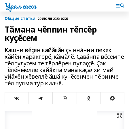
Урал сасси
Общие статьи
29 ИЮЛЯ 2020, 07:25
Тăмана чĕппин тĕпсĕр
куçĕсем
Кашни вӗҫен кайӑкӑн çыннăнни пекех
хӑйӗн характерӗ, кӑмӑлӗ. Çавăнпа вĕсемпе
тӗлпулусем те тӗрлӗрен пулаҫҫӗ. Ҫак
тӗлӗнмелле кайӑкпа мана кăçалхи май
уйăхĕн хӗвеллӗ ӑшӑ кунӗсенчен пĕринче
тĕл пулма тÿр килчĕ.