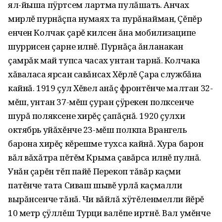
ял-йыша пÿртсем лартма пулăшать. Анчах
мирлĕ пурнăçпа нумаях та пурăнайман, Çĕпĕр
енчен Колчак çарĕ килсен ăна мобилизаципе
шуррисен çарне илнĕ. Пурнăçа ăнланакан
çамрăк май тупса часах унтан тарнă. Колчака
хăваласа ярсан савăнсах Хĕрлĕ Çара службăна
кайнă. 1919 çул Хĕвел анăç фронтĕнче малтан 32-
мĕш, унтан 37-мĕш çуран çÿрекен полксенче
шурă поляксене хирĕç çапăçнă. 1920 çулхи
октябрь уйăхĕнче 23-мĕш полкпа Врангель
барона хирĕç кĕрешме тухса кайнă. Хура барон
вăл вăхăтра пĕтĕм Крыма çавăрса илнĕ пулнă.
Унăн çарĕн тĕп пайĕ Перекоп тăвăр каçми
патĕнче тата Сиваш шывĕ урлă каçмалли
вырăнсенче тăнă. Чи вăйлă хÿтĕленмелли йĕрĕ
10 метр çÿллĕш Турци валĕпе иртнĕ. Вал умĕнче