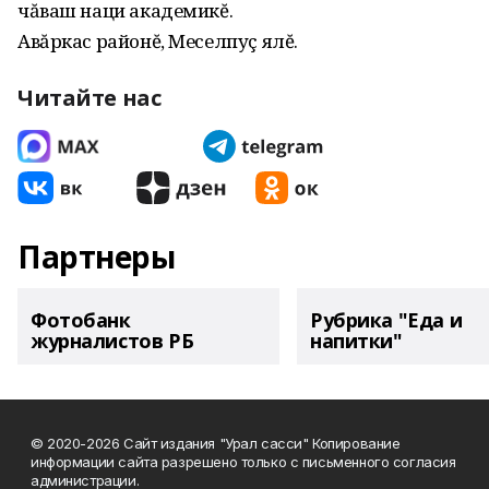
чăваш наци академикĕ.
Авăркас районĕ, Меселпуç ялĕ.
Читайте нас
Партнеры
Фотобанк
Рубрика "Еда и
журналистов РБ
напитки"
© 2020-2026 Сайт издания "Урал сасси" Копирование
информации сайта разрешено только с письменного согласия
администрации.