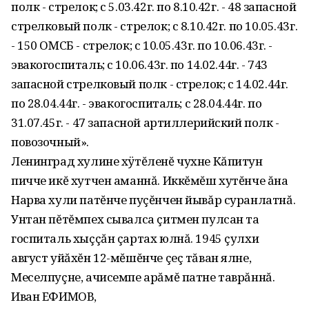
полк - стрелок; с 5.03.42г. по 8.10.42г. - 48 запасной
стрелковый полк - стрелок; с 8.10.42г. по 10.05.43г.
- 150 ОМСБ - стрелок; с 10.05.43г. по 10.06.43г. -
эвакогоспиталь; с 10.06.43г. по 14.02.44г. - 743
запасной стрелковый полк - стрелок; с 14.02.44г.
по 28.04.44г. - эвакогоспиталь; с 28.04.44г. по
31.07.45г. - 47 запасной артиллерийский полк -
повозочный».
Ленинград хулине хÿтĕленĕ чухне Кăпитун
пичче икĕ хутчен аманнă. Иккĕмĕш хутĕнче ăна
Нарва хули патĕнче пуçĕнчен йывăр суранлатнă.
Унтан пĕтĕмпех сывалса çитмен пулсан та
госпиталь хыççăн çартах юлнă. 1945 çулхи
август уйăхĕн 12-мĕшĕнче çеç тăван ялне,
Меселпуçне, ачисемпе арăмĕ патне таврăннă.
Иван ЕФИМОВ,