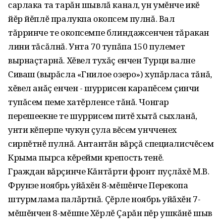
сарлака та тарăн шывлă канал, ун умĕнче икĕ
йĕр йĕплĕ пралукпа окопсем пулнă. Вал
тăрринче те окопсемпе блиндажсенчен тăракан
лини тăсăлнă. Унта 70 тупăпа 150 пулемет
вырнаçтарнă. Хĕвел тухăç енчен Турци валне
Сиваш (вырăсла «Гнилое озеро») хупăрласа тăнă,
хĕвел анăç енчен - шуррисен карапĕсем çинчи
тупăсем пеме хатĕрленсе тăнă. Чонгар
перешеекне те шуррисем питĕ хытă сыхланă,
унти кĕперпе чукун çула вĕсем унчченех
сирпĕтнĕ пулнă. Антантăн вăрçă специалисчĕсем
Крыма пырса кĕрейми крепость тенĕ.
Граждан вăрçинче Кăнтăрти фронт пуçлăхĕ М.В.
Фрунзе ноябрь уйăхĕн 8-мĕшĕнче Перекопа
штурмлама палăртнă. Çĕрле ноябрь уйăхĕн 7-
мĕшĕнчен 8-мĕшне Хĕрлĕ Çарăн пĕр ушкăнĕ шыв