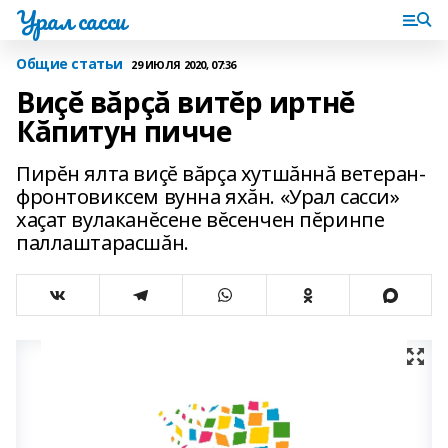
Урал сасси
Общие статьи
29 ИЮЛЯ 2020, 07:36
Виçĕ вăрçă витĕр иртнĕ
Кăпитун пичче
Пирĕн ялта виçĕ вăрçа хутшăннă ветеран-
фронтовиксем вунна яхăн. «Урал сасси»
хаçат вулаканĕсене вĕсенчен пĕринпе
паллаштарасшăн.