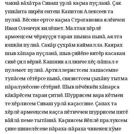
чакнă вăхăтра Сиваш урлă каçма пуçланă. Çак
ушкăнта пирĕн ентеш Капитон Алексеев та
пулнă. Вĕсене ертсе каçма Строгановка ялĕнчен
Иван Оленчук килĕшет. Малтан хĕрлĕ
армеецсем чĕркуççи таран шывпа пынă, аялта
юшкăн пулнă. Сакăр çухрăм каймалла. Каярах
шыв хăпара пуçланă, шыв çийĕпе витĕр касакан
сивĕ çил вĕрнĕ. Кашнин аллинче хĕç-пăшал е
пулемет пулнă. Артиллеристсем лашасемпе
тупăсем сĕтĕрсе пынă, связистсем çыхăну тытма
пăралукĕсене сĕтĕрнĕ. Шыв пĕчĕккĕн хăпарса
кăкăрĕсем таран çитнĕ. Шуррисем вара кĕтмен
те хĕрлисем Сиваш урлă каçассине. Çапах та
хĕрлĕ армеецсем каçса пĕтиччен шуррисем питĕ
вăйлă пеме тытăннă. Каçнисем йĕплĕ пралуксем
çине шинелĕсене пăраха-пăраха чикекен хÿме