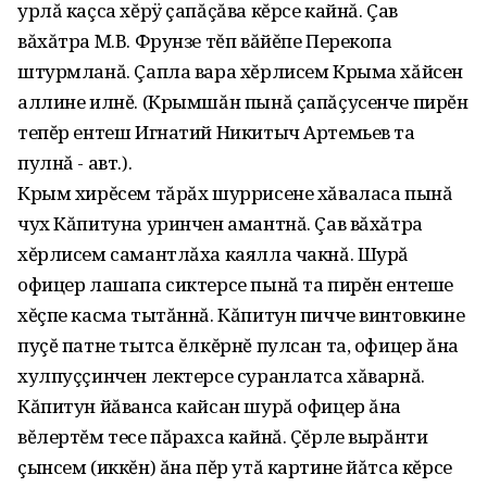
урлă каçса хĕрÿ çапăçăва кĕрсе кайнă. Çав
вăхăтра М.В. Фрунзе тĕп вăйĕпе Перекопа
штурмланă. Çапла вара хĕрлисем Крыма хăйсен
аллине илнĕ. (Крымшăн пынă çапăçусенче пирĕн
тепĕр ентеш Игнатий Никитыч Артемьев та
пулнă - авт.).
Крым хирĕсем тăрăх шуррисене хăваласа пынă
чух Кăпитуна уринчен амантнă. Çав вăхăтра
хĕрлисем самантлăха каялла чакнă. Шурă
офицер лашапа сиктерсе пынă та пирĕн ентеше
хĕçпе касма тытăннă. Кăпитун пичче винтовкине
пуçĕ патне тытса ĕлкĕрнĕ пулсан та, офицер ăна
хулпуççинчен лектерсе суранлатса хăварнă.
Кăпитун йăванса кайсан шурă офицер ăна
вĕлертĕм тесе пăрахса кайнă. Çĕрле вырăнти
çынсем (иккĕн) ăна пĕр утă картине йăтса кĕрсе