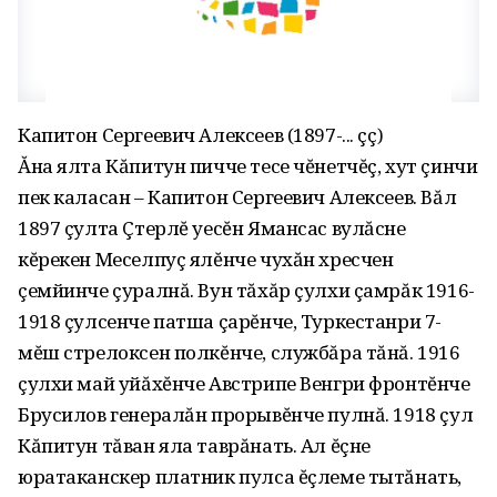
Капитон Сергеевич Алексеев (1897-... çç)
Ăна ялта Кăпитун пичче тесе чĕнетчĕç, хут çинчи
пек каласан – Капитон Сергеевич Алексеев. Вăл
1897 çулта Çтерлĕ уесĕн Ямансас вулăсне
кĕрекен Меселпуç ялĕнче чухăн хресчен
çемйинче çуралнă. Вун тăхăр çулхи çамрăк 1916-
1918 çулсенче патша çарĕнче, Туркестанри 7-
мĕш стрелоксен полкĕнче, службăра тăнă. 1916
çулхи май уйăхĕнче Австрипе Венгри фронтĕнче
Брусилов генералăн прорывĕнче пулнă. 1918 çул
Кăпитун тăван яла таврăнать. Ал ĕçне
юратаканскер платник пулса ĕçлеме тытăнать,