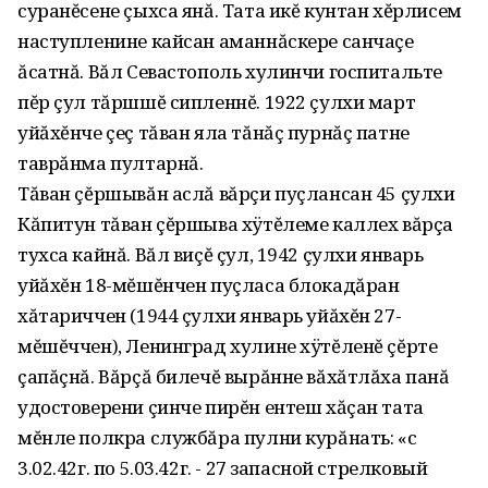
суранĕсене çыхса янă. Тата икĕ кунтан хĕрлисем
наступленине кайсан аманнăскере санчаçе
ăсатнă. Вăл Севастополь хулинчи госпитальте
пĕр çул тăршшĕ сипленнĕ. 1922 çулхи март
уйăхĕнче çеç тăван яла тăнăç пурнăç патне
таврăнма пултарнă.
Тăван çĕршывăн аслă вăрçи пуçлансан 45 çулхи
Кăпитун тăван çĕршыва хÿтĕлеме каллех вăрçа
тухса кайнă. Вăл виçĕ çул, 1942 çулхи январь
уйăхĕн 18-мĕшĕнчен пуçласа блокадăран
хăтариччен (1944 çулхи январь уйăхĕн 27-
мĕшĕччен), Ленинград хулине хÿтĕленĕ çĕрте
çапăçнă. Вăрçă билечĕ вырăнне вăхăтлăха панă
удостоверени çинче пирĕн ентеш хăçан тата
мĕнле полкра службăра пулни курăнать: «с
3.02.42г. по 5.03.42г. - 27 запасной стрелковый