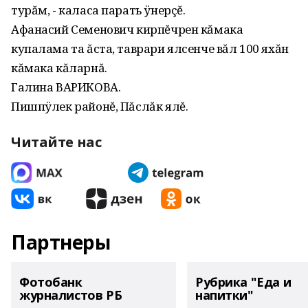
турăм, - каласа парать ÿнерçĕ.
Афанасий Семенович кирпĕчрен кăмака
купалама та ăста, таврари ялсенче вăл 100 яхăн
кăмака кăларнă.
Галина ВАРИКОВА.
Пишпÿлек районĕ, Пăслăк ялĕ.
Читайте нас
Партнеры
Фотобанк
Рубрика "Еда и
журналистов РБ
напитки"