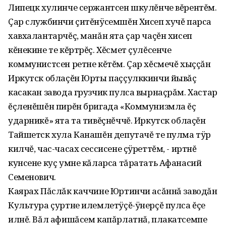
Липецк хулинче сержантсен шкулĕнче вĕрентĕм.
Çар службинчи çитĕнÿсемшĕн Хисеп хучĕ парса
хавхалантарчĕç, манăн ята çар чаçĕн хисеп
кĕнекине те кĕртрĕç. Хĕсмет çулĕсенче
коммунистсен ретне кĕтĕм. Çар хĕсмечĕ хыççăн
Иркутск облаçĕн Юрты паççулккинчи йывăç
касакан завода грузчик пулса вырнаçрăм. Хастар
ĕçленĕшĕн пирĕн бригада «Коммунизмла ĕç
ударникĕ» ята та тивĕçнĕччĕ. Иркутск облаçĕн
Тайшетск хула Канашĕн депутачĕ те пулма тÿр
килчĕ, час-часах сессисене çÿреттĕм, - иртнĕ
кунсене куç умне кăларса тăратать Афанасий
Семенович.
Каярах Пăслăк каччине Юртинчи асăннă заводăн
Культура çуртне илемлетÿçĕ-ÿнерçĕ пулса ĕçе
илнĕ. Вăл афишăсем капăрлатнă, плакатсемпе