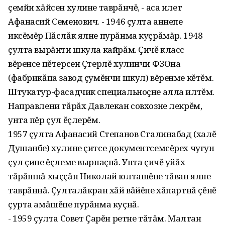
çемйи хăйсен хулине таврăнчĕ, - аса илет
Афанасий Семенович. - 1946 çулта аннепе
иксĕмĕр Пăслăк ялне пурăнма куçрăмăр. 1948
çулта вырăнти шкула кайрăм. Çичĕ класс
вĕренсе пĕтерсен Çтерлĕ хулинчи ФЗОна
(фабрикăпа завод çумĕнчи шкул) вĕренме кĕтĕм.
Штукатур-фасадчик специальноçне алла илтĕм.
Направлени тăрăх Давлекан совхозне лекрĕм,
унта пĕр çул ĕçлерĕм.
1957 çулта Афанасий Степанов Сталинабад (халĕ
Душанбе) хулине çитсе документсемсĕрех чугун
çул çине ĕçлеме вырнаçнă. Унта çичĕ уйăх
тăрăшнă хыççăн Николай юлташĕпе тăван ялне
таврăннă. Çулталăкран хăй вăйĕпе хăпартнă çĕнĕ
çурта амăшĕпе пурăнма куçнă.
- 1959 çулта Совет Çарĕн ретне тăтăм. Малтан