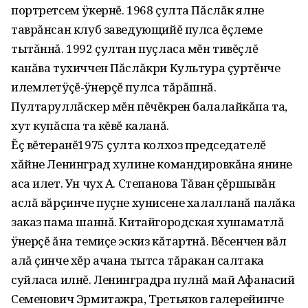
портретсем ÿкернĕ. 1968 çулта Пăслăк ялне
таврăнсан клуб заведующийĕ пулса ĕçлеме
тытăннă. 1992 çултан пуçласа мĕн тивĕçлĕ
канăва тухиччен Пăслăкри Культура çуртĕнче
илемлетÿçĕ-ÿнерçĕ пулса тăрăшнă.
Пултаруллăскер мĕн пĕчĕкрен балалайкăпа та,
хут купăспа та кĕвĕ каланă.
Ĕç вĕтеранĕ1975 çулта колхоз председателĕ
хăйне Ленинград хулине командировкăна янине
аса илет. Ун чух А. Степанова Тăван çĕршывăн
аслă вăрçинче пуçне хунисене халалланă палăка
заказ пама шаннă. Китайгородская хушаматлă
ÿнерçĕ ăна темиçе эскиз кăтартнă. Вĕсенчен вăл
алă çинче хĕр ачана тытса тăракан салтака
суйласа илнĕ. Ленинградра пулнă май Афанасий
Семенович Эрмитажра, Третьяков галерейинче