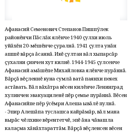
Афанасий Семенович Степанов Пишпÿлек
районĕнчи Пăслăк ялĕнче 1940 çулхи июль
уйăхĕн 20-мĕшĕнче çуралнă. 1941 çулта унăн
ашшĕ вăрçа ăсаннă. Икĕ çултан вăл хыпарсăр
çухални çинчен хут килнĕ. 1944-1945 çулсенче
Афанасий амăшĕпе Михайловка ялĕнче пурăннă.
Вăрçă вĕçленнĕ куна сумлă ватă паянхи пекех
астăвать. Вăл вăхăтра вĕсен килĕнче Ленинград
хулинчен эвакуациленĕ пĕр çемье пурăннă. Вĕсен
Афанасийпе пĕр ÿсĕмри Алеша ывăлĕ пулнă.
- Эпир Алешăпа туслашса кайрăмăр, вăл мана
вырăс чĕлхине вĕрентетчĕ, эпĕ ăна чăвашла
калаçма хăнăхтараттăм. Вăрçă вĕçленсен вĕсен