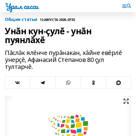
Урал сасси
Общие статьи
12 АВГУСТА 2020, 07:53
Унăн кун-çулĕ - унăн
пуянлăхĕ
Пăслăк ялĕнче пурăнакан, хăйне евĕрлĕ
ÿнерçĕ, Афанасий Степанов 80 çул
тултарчĕ.