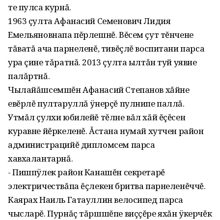
те пулса курнă.
1963 çулта Афанасий Семенович Лидия
Емельяновнапа пĕрлешнĕ. Вĕсем çут тĕнчене
тăватă ача парнеленĕ, тивĕçлĕ воспитани парса
ура çине тăратнă. 2013 çулта ылтăн туй уявне
палăртнă.
Чылайăшсемшĕн Афанасий Степанов хăйне
евĕрлĕ пултаруллă ÿнерçĕ пулнипе паллă.
Утмăл çулхи юбилейĕ тĕлне вăл хăй ĕçĕсен
куравне йĕркеленĕ. Ăстана нумай хутчен район
администрацийĕ дипломсем парса
хавхалантарнă.
- Пишпÿлек район Канашĕн секретарĕ
электричествăпа ĕçлекен бритва парнеленĕччĕ.
Каярах Наиль Гатауллин велосипед парса
чысларĕ. Пурнăç тăршшĕпе виççĕре яхăн ÿкерчĕк