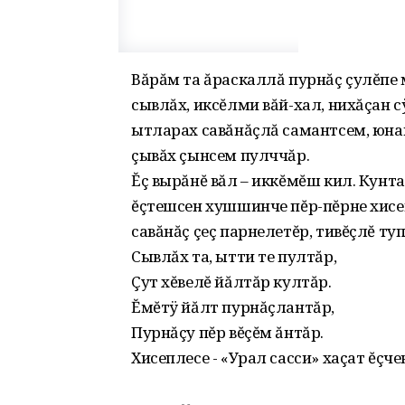
Вăрăм та ăраскаллă пурнăç çулĕпе 
сывлăх, иксĕлми вăй-хал, нихăçан 
ытларах савăнăçлă самантсем, юна
çывăх çынсем пулччăр.
Ĕç вырăнĕ вăл – иккĕмĕш кил. Кунта
ĕçтешсен хушшинче пĕр-пĕрне хисе
савăнăç çеç парнелетĕр, тивĕçлĕ ту
Сывлăх та, ытти те пултăр,
Çут хĕвелĕ йăлтăр култăр.
Ĕмĕтÿ йăлт пурнăçлантăр,
Пурнăçу пĕр вĕçĕм ăнтăр.
Хисеплесе - «Урал сасси» хаçат ĕçче