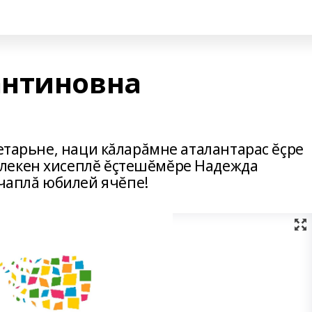
антиновна
ретарьне, наци кăларăмне аталантарас ĕçре
лекен хисеплĕ ĕçтешĕмĕре Надежда
аплă юбилей ячĕпе!