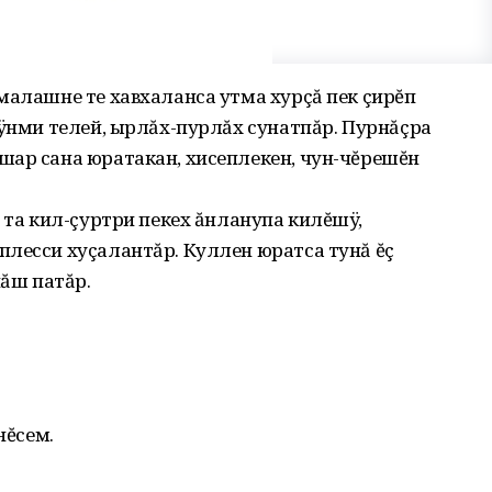
малашне те хавхаланса утма хурçă пек çирĕп
сÿнми телей, ырлăх-пурлăх сунатпăр. Пурнăçра
шар сана юратакан, хисеплекен, чун-чĕрешĕн
 та кил-çуртри пекех ăнланупа килĕшÿ,
плесси хуçалантăр. Куллен юратса тунă ĕç
пăш патăр.
нĕсем.