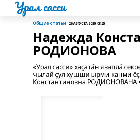
Урал сасси
Общие статьи
26 АВГУСТА 2020, 08:25
Надежда Конст
РОДИОНОВА
«Урал сасси» хаçатăн яваплă сек
чылай çул хушши ырми-канми ĕç
Константиновна РОДИОНОВАНА ч