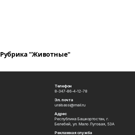
Рубрика "Животные"
Телефон
8-347-86-4-12-78
Эл. почта
uralsassi@mail.ru
Адрес
Республика Башкортостан, г.
Белебей, ул. Мало Луговая, 53А
Рекламная служба