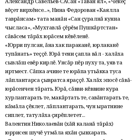
Александр Савельев-САСăн «Тăван ял»‚ «Чĕкеç
вĕçет вирхĕнсе...»‚ Нина Федорован «Каялла
таврăнсам» тата манăн «Сан çуралнă кунна
чысласа»‚ «Мухтавлă çĕрĕм Пушкăртстан»
сăвăсем тăрăх юрăсем кĕвĕленĕ.
«Юрри пулсан‚ ăна хак параканĕ, юрлаканĕ
тупăнать» теççĕ. Юрă тени çапла вăл - халăха
сывлăш евĕр кирлĕ. Унсăр пĕр пуху та‚ уяв та
иртмест. Сăпка ачине те юрăпа утьăкка туса
лăплантарса çывратса яраççĕ. Халăх эпосĕ сăвă-
юрăсенчен тăрать. Юрă‚ сăвви-кĕввине кура
хурлантарать те‚ макăртать те‚ савăнтарать те‚
кăмăла çĕклет‚ лăплантарать‚ чун ыратнине
сиплет‚ татулăха çирĕплетет...
Валентин Николаевăн (хăй каланă тăрăх)
юррисен шучĕ утмăла яхăн çывхарать.