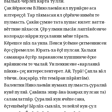
Выльăх-чĕрлĕх карта тулли.
Çак йĕркесем В.Николаевăн ял пурнăçне аса
илтереççĕ. Тар тăкмасан ял çĕрĕнче нимĕн те
пулмасть. Çакăн çумне тата хушас килет: ватти-
вĕттине пăхасси. Çĕр улмин пысăк лаптăкĕсенче
колорадо нăрри хуçаланни мĕне тăрать.
Кĕрешсе пăх-ха унпа. Пенси ÿсĕмне çитменнисен
ĕçе çÿремелле. Юрать-ха ĕçĕ пулсан. Хальхи
саманара ĕçсĕр ларакансем хушшинче ĕçке
ярăннисем те чылай. Ун пеккисене «карланкă
пăкки» çеç интереслентерет. Ай‚ Турă! Çапла вăл
тĕнчи...(каçарăр‚ тĕп темăран пăрăнтăм).
Валентин Николаевăн нумаях пулмасть çуралнă
кунĕ пулнă. Çавăнпа эпир ăна (каярах пулсан та)
саламлатпăр. Çуралнă кун ячĕпе сана‚
ĕçтешĕмĕр! Ырлăх-сывлăх‚ телейлĕ кун-çул