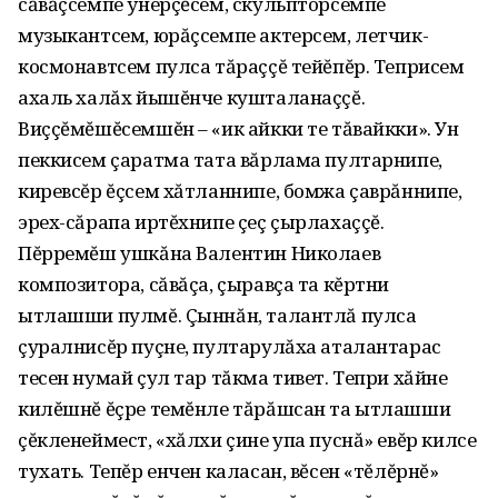
сăвăçсемпе ÿнерçĕсем‚ скульпторсемпе
музыкантсем‚ юрăçсемпе актерсем‚ летчик-
космонавтсем пулса тăраççĕ тейĕпĕр. Теприсем
ахаль халăх йышĕнче кушталанаççĕ.
Виççĕмĕшĕсемшĕн – «ик айкки те тăвайкки». Ун
пеккисем çаратма тата вăрлама пултарнипе‚
киревсĕр ĕçсем хăтланнипе‚ бомжа çаврăннипе‚
эрех-сăрапа иртĕхнипе çеç çырлахаççĕ.
Пĕрремĕш ушкăна Валентин Николаев
композитора‚ сăвăçа‚ çыравçа та кĕртни
ытлашши пулмĕ. Çыннăн, талантлă пулса
çуралнисĕр пуçне, пултарулăха аталантарас
тесен нумай çул тар тăкма тивет. Тепри хăйне
килĕшнĕ ĕçре темĕнле тăрăшсан та ытлашши
çĕкленеймест‚ «хăлхи çине упа пуснă» евĕр килсе
тухать. Тепĕр енчен каласан‚ вĕсен «тĕлĕрнĕ»