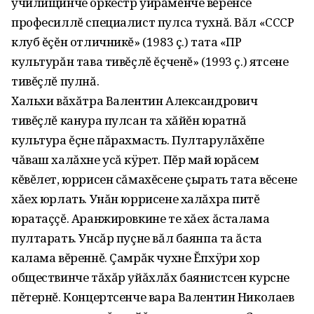
училищинче оркестр уйрăмĕнче вĕренсе
професиллĕ специалист пулса тухнă. Вăл «СССР
клуб ĕçĕн отличникĕ» (1983 ç.) тата «ПР
культурăн тава тивĕçлĕ ĕçченĕ» (1993 ç.) ятсене
тивĕçлĕ пулнă.
Хальхи вăхăтра Валентин Александрович
тивĕçлĕ канура пулсан та хăйĕн юратнă
культура ĕçне пăрахмасть. Пултарулăхĕпе
чăваш халăхне усă кÿрет. Пĕр май юрăсем
кĕвĕлет‚ юррисен сăмахĕсене çырать тата вĕсене
хăех юрлать. Унăн юррисене халăхра питĕ
юратаççĕ. Аранжировкине те хăех ăсталама
пултарать. Унсăр пуçне вăл баянпа та ăста
калама вĕреннĕ. Çамрăк чухне Ĕпхÿри хор
обществинче тăхăр уйăхлăх баянистсен курсне
пĕтернĕ. Концертсенче вара Валентин Николаев