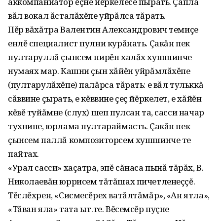
аккомпаниатор ĕçне йĕркелесе пырать. Çапла
вăл вокал ăсталăхĕпе уйрăлса тăрать.
Пĕр вăхăтра Валентин Александрович темиçе
енлĕ специалист пулни курăнать. Çакăн пек
пултаруллă çынсем пирĕн халăх хушшинче
нумаях мар. Кашни çын хăйĕн уйрăмлăхĕпе
(пултарулăхĕпе) палăрса тăрать: е вăл тульккă
сăввине çырать‚ е кĕввине çеç йĕркелет‚ е хăйĕн
кĕвĕ туйăмне (слух) шеп пулсан та, сасси начар
тухнипе, юрлама пултараймасть. Çакăн пек
çынсем паллă композиторсем хушшинче те
пайтах.
«Урал сасси» хаçатра‚ эпĕ сăнаса пынă тăрăх‚ В.
Николаевăн юррисем тăтăшах пичетленеççĕ.
Тĕслĕхрен‚ «Сисмесĕрех ватăлтăмăр»‚ «Ан ятла»‚
«Тăван яла» тата ыт.те. Вĕсемсĕр пуçне