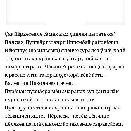
Çак йĕркесенче сăмах кам çинчен пырать-ха?
Паллах‚ Пушкăртстанри Ишимбай районĕнчи
Йĕкенпуç (Васильевка) ялĕнче çуралса ÿснĕ‚ халĕ
те çав ялтах пурăнакан пултаруллă хастар‚
хамăр патра та‚ Чăваш Енре те паллă (вăл çырнă
юрăсене унта та юрлаççĕ) юрă-кĕвĕ ăсти -
Валентин Николаев çинчен.
Пурăнан пурнăçра мĕн ачаранах çут çанталăк
пурне те пĕр пек талант памасть çав.
Пултарулăх тени йăхран-йăха пыракан вăрлăх
тĕввинчен килет. Пĕрисем - пĕтĕм тĕнчипе
пĕлекен паллă çынсем: ăсчахсемпе çыравçăсем‚