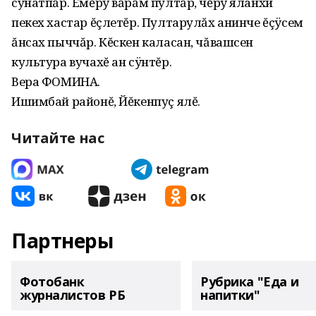
сунатпăр. Ĕмĕрÿ вăрăм пултăр‚ чĕрÿ яланхи
пекех хастар ĕçлетĕр. Пултарулăх анинче ĕçÿсем
ăнсах пыччăр. Кĕскен каласан‚ чăвашсен
культура вучахĕ ан сÿнтĕр.
Вера ФОМИНА.
Ишимбай районĕ, Йĕкенпуç ялĕ.
Читайте нас
Партнеры
Фотобанк
Рубрика "Еда и
журналистов РБ
напитки"