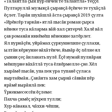
«Талантлă çын пур енчен те талантлă» теççĕ.
Пултаруллă музыкçă çыравçă ĕçĕнче те тухăçлă
ĕçлет. Тарăн шухăшлă ăста çыравçă 2019 çулта
«Ирĕксĕр таркăн» ятлă пысăк роман çырса
кĕнеке туса кăларма вăй-хал çитерчĕ. Халĕ вăл
çав романăн иккĕмĕш кĕнекине хатĕрлет.
Ял пурнăçĕн‚ уйрăмах çуркуннехипе çуллахи‚
ылтăн кĕркунне вăхăтĕнче, йывăр ĕç-хĕлне ял
çынни çеç ăнланать пулĕ. Ĕçĕ нумай пулнăран
мĕнпурне вăхăтлă туса ĕлкĕрмелле-çке. Хĕл
хырăмĕ пысăк‚ упа пек ура тупанĕ çуласа
выртаймăн...Çакăнта хам çырнă сăввăн пĕр
ярăмĕ вырăнлă пек:
Ÿркенмесессĕн ĕçлеме:
Пахча çимĕç нÿхреп тулли;
Хур-кăвакал‚ чăххи-чĕппи‚