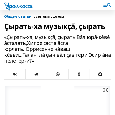
Урал сасси
Общие статьи
2 СЕНТЯБРЯ 2020, 08:25
Çырать-ха музыкçă‚ çырать
«Çырать-ха‚ музыкçă‚ çырать.Вăл юрă-кĕвĕ
ăсталать‚Хитре саспа ăста
юрлать.Юррисенче чăваш
кĕвви...Талантлă çын вăл çав тери!Эсир ăна
пĕлетĕр-и?»