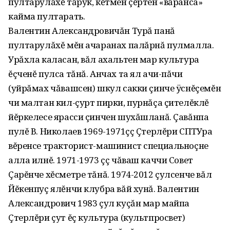
пултарулăхĕ тăрук‚ кĕтмен çĕртен «вăранса»
кайма пултарать.
Валентин Александровичăн Турă панă
пултарулăхĕ мĕн ачаранах палăрнă пулмалла.
Урăхла каласан‚ вăл ахальтен мар культура
ĕçченĕ пулса тăнă. Анчах та ял ачи-пăчи
(уйрăмах чăвашсен) шкул сакки çинче ÿснĕçемĕн
чи малтан кил-çурт пирки‚ пурнăçа çителĕклĕ
йĕркелесе ярасси çинчен шухăшланă. Çавăнпа
пулĕ В. Николаев 1969-1971çç Çтерлĕри СПТУра
вĕренсе тракторист-машинист специальноçне
алла илнĕ. 1971-1973 çç чăваш каччи Совет
Çарĕнче хĕсметре тăнă. 1974-2012 çулсенче вăл
Йĕкенпуç ялĕнчи клубра вăй хунă. Валентин
Александрович 1983 çул куçăн мар майпа
Çтерлĕри çут ĕç культура (культпросвет)