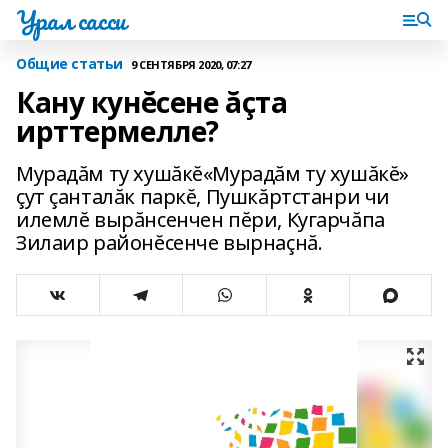
Урал сасси
Общие статьи
9 СЕНТЯБРЯ 2020, 07:27
Кану кунĕсене ăçта
ирттермелле?
Мурадăм ту хушăкĕ«Мурадăм ту хушăкĕ»
çут çанталăк паркĕ, Пушкăртстанри чи
илемлĕ вырăнсенчен пĕри, Кугарчăпа
Зилаир районĕсенче вырнаçнă.