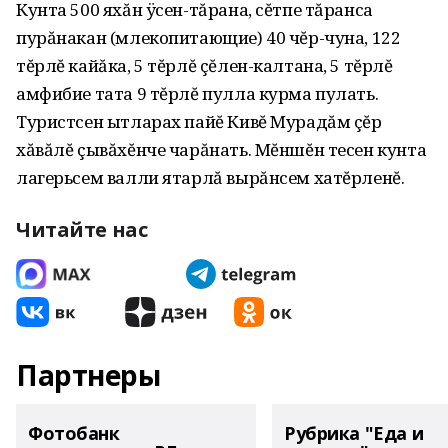
Кунта 500 яхăн ÿсен-тăрана‚ сĕтпе тăранса
пурăнакан (млекопитающие) 40 чĕр-чуна‚ 122
тĕрлĕ кайăка‚ 5 тĕрлĕ çĕлен-калтана‚ 5 тĕрлĕ
амфибие тата 9 тĕрлĕ пулла курма пулать.
Туристсен ытларах пайĕ Кивĕ Мурадăм çĕр
хăвăлĕ çывăхĕнче чарăнать. Мĕншĕн тесен кунта
лагерьсем валли ятарлă вырăнсем хатĕрленĕ.
Читайте нас
Партнеры
Фотобанк
Рубрика "Еда и