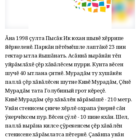
Ăна 1998 çулта Пысăк Ик юхан шывĕ хĕррипе
йĕркеленĕ. Паркăн пĕтĕмĕшле лаптăкĕ 23 пин
гектар ытла йышăнать. Асăннă вырăнăн тĕп
уйрăмлăхĕ çĕр хăвăлĕсем пурри. Кунта вĕсен
шучĕ 40 ытлана çитнĕ. Мурадăм ту хушăкĕн
паллă çĕр хăвăлĕсен шутне Кивĕ Мурадăм‚ Çĕнĕ
Мурадăм тата Голубиный грот кĕреçĕ.
Кивĕ Мурадăм çĕр хăвăлĕн вăрăмăшĕ - 210 метр.
Унăн стенисем çинче хĕрлĕ охрапа ÿкернĕ сăн
ÿкерчĕксем пур. Вĕсен çÿлĕ - 10 пине яхăн. Шел‚
паллă вырăна килсе çÿрекенсем çĕр хăвăлĕн
стенисене хăрăмлатса пĕтернĕ. Çавăнпа унăн