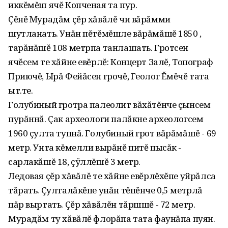
иккĕмĕш ячĕ Копченая та пур.
Çĕнĕ Мурадăм çĕр хăвăлĕ чи вăрăмми
шутланать. Унăн пĕтĕмĕшле вăрăмăшĕ 1850 ‚
тарăнăшĕ 108 метрпа танлашать. Гротсен
ячĕсем те хăйне евĕрлĕ: Концерт Залĕ‚ Топограф
Приючĕ‚ Ырă Фейăсен грочĕ‚ Геолог Ĕмĕчĕ тата
ыт.те.
Голубиный гротра палеолит вăхăтĕнче çынсем
пурăннă. Çак археологи палăкне археологсем
1960 çулта тупнă. Голубиный грот вăрăмăшĕ - 69
метр. Унта кĕмелли вырăнĕ питĕ пысăк -
сарлакăшĕ 18‚ çÿллĕшĕ 3 метр.
Ледовая çĕр хăвăлĕ те хăйне евĕрлĕхĕпе уйрăлса
тăрать. Çулталăкĕпе унăн тĕпĕнче 0‚5 метрлă
пăр выртать. Çĕр хăвăлĕн тăршшĕ - 72 метр.
Мурадăм ту хăвăлĕ флорăпа тата фаунăпа пуян.