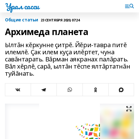
Урал сасси
Общие статьи
23 СЕНТЯБРЯ 2020, 07:24
Архимеда планета
Ылтăн кĕркунне çитрĕ. Йĕри-тавра питĕ
илемлĕ. Çак илем куçа илĕртет, чуна
савăнтарать. Вăрман аякранах палăрать.
Вăл хĕрлĕ, сарă, ылтăн тĕспе ялтăртатнăн
туйăнать.