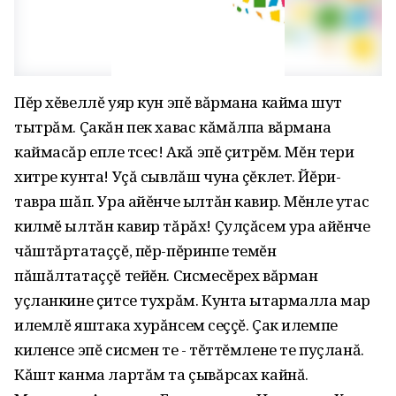
Пĕр хĕвеллĕ уяр кун эпĕ вăрмана кайма шут
тытрăм. Çакăн пек хавас кăмăлпа вăрмана
каймасăр епле тӳсес! Акă эпĕ çитрĕм. Мĕн тери
хитре кунта! Уçă сывлăш чуна çĕклет. Йĕри-
тавра шăп. Ура айĕнче ылтăн кавир. Мĕнле утас
килмĕ ылтăн кавир тăрăх! Çулçăсем ура айĕнче
чăштăртатаççĕ, пĕр-пĕринпе темĕн
пăшăлтатаççĕ тейĕн. Сисмесĕрех вăрман
уçланкине çитсе тухрăм. Кунта ытармалла мар
илемлĕ яштака хурăнсем ӳсеççĕ. Çак илемпе
киленсе эпĕ сисмен те - тĕттĕмлене те пуçланă.
Кăшт канма лартăм та çывăрсах кайнă.