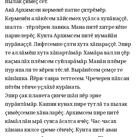
пылак çимĕç ӳсет.
Акă Архимсен керменĕ патне çитрĕмĕр.
Керменĕн алăкĕсем хăйсемех уçăлса хупăнаççĕ,
шалта - тĕрлĕрен лавкка. Мана питĕ хитре кĕпе
парнелерĕç. Кунта Архимсем питĕ нумайăн
пурăнаççĕ. Лифтсемпе çӳлти хута хăпараççĕ. Эпир
те аллăмĕш хута хăпартăмăр. Хамăра валли çĕр
каçмалăх пӳлĕмсем суйларăмăр. Манăн пӳлĕмре
пур япали те кĕрен тĕслĕ. Вырăнĕсем çемçе те
кăпăшка. Йĕри-тавра теттесем. Чӳречерен пăхсан
пĕтĕм тĕнче уçлăхĕ курăнать.
Эпир çак планета çинче шăп пĕр эрне
пурăнтăмăр. Кашни кунах пире тутлă та пылак
çимĕçсемпе хăналарĕç. Архимсем пире питĕ
кăмăллăн ырă сунса ăсатса ячĕç. Час-часах
хăнана килсе çӳреме сĕнчĕç. Кунта питĕ аван