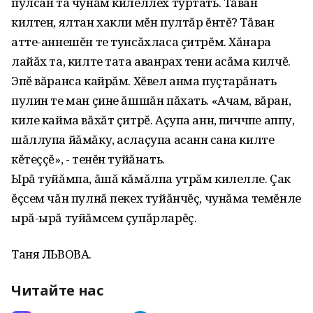
пулсан та чунăм килеллех туртать. Тăван
килтен, ялтан хакли мĕн пултăр ĕнтĕ? Тăван
атте-аннешĕн те тунсăхласа çитрĕм. Хăнара
лайăх та, килте тата аванрах тени асăма килчĕ.
Эпĕ вăранса кайрăм. Хĕвел анма пуçтарăнать
пулин те ман çине ăшшăн пăхать. «Ачам, вăран,
киле кайма вăхăт çитрĕ. Аçупа аннӳ, пиччӳпе аппу,
шăллупа йăмăку, аслаçупа асаннӳ сана килте
кĕтеççĕ», - тенĕн туйăнать.
Ырă туйăмпа, ăшă кăмăлпа утрăм килелле. Çак
ĕçсем чăн пулнă пекех туйăнчĕç, чунăма темĕнле
ырă-ырă туйăмсем çупăрларĕç.
Таня ЛЬВОВА.
Читайте нас