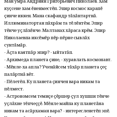
Ман умра Андриян Григорьевич Николаев. Хам
куçсене хам ĕненместĕп. Эпир космос карапĕ
çинче иккен. Мана скафандр тăхăнтартнă.
Иллюминатортан пăхрăм та тĕлĕнтĕм. Эпир
тĕнче уçлăхĕнче. Малтанах хăраса ӳкрĕм. Эпир
Николаевпа иксĕмĕр пĕр-пĕрне сывлăх
сунтăмăр.
- Ăçта каятпăр эпир? - ыйтатăп.
- Архимеда планета çине, - хуравлать космонавт.
- Мĕнле-ха апла? Ученăйсем тăхăр планета çеç
палăртнă вĕт.
- Пĕлетĕп. Ку планета çинчен вара никам та
пĕлмест.
- Астрономсем темиçе çĕршер çул хушши тĕнче
уçлăхне тĕпчеççĕ. Мĕнле майпа ку планетăна
никам та асăрхаман вара? - интересленетĕп эпĕ.