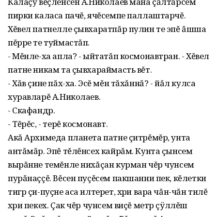
Калаçу вĕçленсен А.Николаев мана çăлтăрсем
пирки каласа пачĕ, ячĕсемпе паллаштарчĕ.
Хĕвел патнелле çывхаратпăр пулин те эпĕ ăшша
пĕрре те туймастăп.
- Мĕнле-ха апла? - ыйтатăп космонавтран. - Хĕвел
патне никам та çывхараймасть вĕт.
- Хăв çине пăх-ха. Эсĕ мĕн тăхăннă? - йăл кулса
хуравларĕ А.Николаев.
- Скафандр.
- Тĕрĕс, - терĕ космонавт.
Акă Архимеда планета патне çитрĕмĕр, унта
антăмăр. Эпĕ тĕлĕнсех кайрăм. Кунта çынсем
вырăнне темĕнле нихăçан курман чĕр чунсем
пурăнаççĕ. Вĕсен пуçĕсем пакшанни пек, кĕлетки
тигр çи-пуçне аса илтерет, хӳри вара чăн-чăн тилĕ
хӳри пекех. Çак чĕр чунсем виçĕ метр çÿллĕш