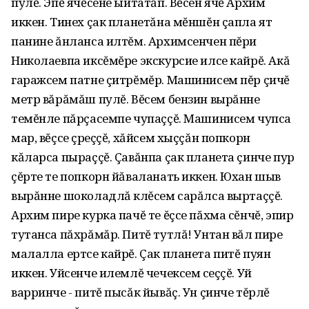
пулĕ. Эпĕ ячĕсене ыйтатăп. Вĕсен ячĕ Архим
иккен. Тинех çак планетăна мĕншĕн çапла ят
панине ăнланса илтĕм. Архимсенчен пĕри
Николаевпа иксĕмĕре экскурсие илсе кайрĕ. Акă
гаражсем патне çитрĕмĕр. Машинисем пĕр çичĕ
метр вăрăмăш пулĕ. Вĕсем бензин вырăнне
темĕнле пăрçасемпе чупаççĕ. Машинисем чупса
мар, вĕçсе çӳреççĕ, хăйсем хыççăн попкорн
кăларса пыраççĕ. Çавăнпа çак планета çинче пур
çĕрте те попкорн йăваланать иккен. Юхан шыв
вырăнне шоколадлă кӳлĕсем сарăлса выртаççĕ.
Архим пире курка пачĕ те ĕçсе пăхма сĕнчĕ, эпир
тутанса пăхрăмăр. Питĕ тутлă! Унтан вăл пире
малалла ертсе кайрĕ. Çак планета питĕ пуян
иккен. Уйсенче илемлĕ чечексем ӳсеççĕ. Уй
варринче - питĕ пысăк йывăç. Ун çинче тĕрлĕ