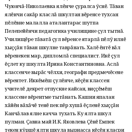
Чуюнчă-Николаевка ялĕнче çуралса ÿснĕ. Тăван
ялĕнчи сакăр класлă шкултан вĕренсе тухсан
пĕлĕвне малалла аталантарас шутпа
Пелепейĕнчи педагогика училищине çул тытнă.
Училищĕре тăватă çул вĕренсе ятарлă пĕлÿ илнĕ
хыççăн тăван шкулне таврăнать. Халĕ ĕнтĕ вăл
вĕренекен мар, дипломлă специалист. Икĕ çул
ĕçлет ку шкулта Ирина Константиновна. Аслă
классенче вырăс чĕлхи, географи предмечĕсене
вĕрентет. Иккĕмĕш çулĕнче, кĕçĕн классен
учителĕ декрет отпускне кайсан, виççĕмĕш
классене вĕрентме тытăнать. Кашни япалан
хăйĕн вăхăчĕ тенĕ пек пĕр хушă ĕçленĕ хыççăн
Канчăлав ялне качча тухать. Ку ялта шкул
пулман. Çавна май И.К. Яковлева Çĕнĕ Емпек
текен кÿршĕ ялти шкула вырнаçса кĕçĕн класри