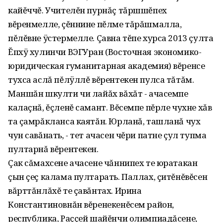
кайĕччĕ. Учителĕн пурнăç тăршшĕпех
вĕренмелле, çĕннине пĕлме тăрăшмалла,
пĕлĕвне ÿстермелле. Çавна тĕпе хурса 2013 çулта
Ĕпхÿ хулинчи ВЭГУран (Восточная экономико-
юридическая гуманитарная академия) вĕренсе
тухса аслă пĕлÿллĕ вĕрентекен пулса тăтăм.
Маншăн шкулти чи лайăх вăхăт - ачасемпе
калаçнă, ĕçленĕ самант. Вĕсемпе пĕрле чухне хăв
та çамрăкланса каятăн. Юрланă, ташланă чух
чун савăнать, - тет ачасен чĕри патне çул тупма
пултарнă вĕрентекен.
Çак сăмахсене ачасене чăннипех те юратакан
çын çеç калама пултарать. Паллах, çитĕнĕвĕсен
вăрттăнлăхĕ те çавăнтах. Ирина
Константиновнăн вĕренекенĕсем район,
республика, Раççей шайĕнчи олимпиадăсене,