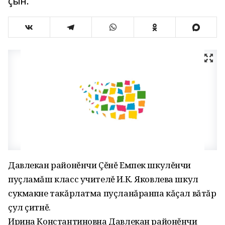
çын.
Давлекан районĕнчи Çĕнĕ Емпек шкулĕнчи
пуçламăш класс учителĕ И.К. Яковлева шкул
сукмакне такăрлатма пуçланăранпа кăçал вăтăр
çул çитнĕ.
Ирина Константиновна Давлекан районĕнчи