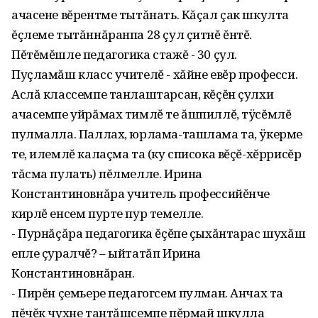
ачасене вĕрентме тытăнать. Кăçал çак шкулта
ĕçлеме тытăннăранпа 28 çул çитнĕ ĕнтĕ.
Пĕтĕмĕшле педагогика стажĕ - 30 çул.
Пуçламăш класс учителĕ - хăйне евĕр професси.
Аслă классемпе танлаштарсан, кĕçĕн çулхи
ачасемпе уйрăмах тимлĕ те ăшпиллĕ, тÿсĕмлĕ
пулмалла. Паллах, юрлама-ташлама та, ÿкерме
те, илемлĕ калаçма та (ку списока вĕçĕ-хĕррисĕр
тăсма пулать) пĕлмелле. Ирина
Константиновнăра учитель профессийĕнче
кирлĕ енсем пурте пур темелле.
- Пурнăçăра педагогика ĕçĕпе çыхăнтарас шухăш
епле çуралчĕ? – ыйтатăп Ирина
Константиновнăран.
- Пирĕн çемьере педагогсем пулман. Анчах та
пĕчĕк чухне тантăшсемпе пĕрмай шкулла