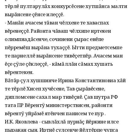
тĕрлĕ пултарулăх конкурсĕсене хутшăнса малти
вырăнсене çĕнсе илеççĕ.
- Манăн ачасем тăван чĕлхене те хаваспах
вĕренеççĕ. Районта чăваш чĕлхипе иртекен
олимпиадăсенче, сочинени çырас енĕпе
пĕрремĕш вырăна тухаççĕ. Ытти предметсемпе
те парнеллĕ вырăнсене тивĕçетпĕр. Ачасем ман
ĕçе çÿле çĕклеççĕ, - кăмăллăн сăмах хушать
вĕрентекен.
Вăтăр çул хушшинче Ирина Константиновна хăй
те тĕрлĕ Хисеп хучĕсене, Тав çырăвĕсене,
дипломсене сахал мар тивĕçнĕ. Çав шутра РФ
тата ПР Вĕрентÿ министерствисен, районти
вĕрентÿ уйрăмĕ ятĕнчен панисем те пур .
И.К. Яковлева - сывлăхлă пурнăç йĕркине илсе
пыракан çын. Иртнĕ çулсенче йĕлтĕрпе чупса