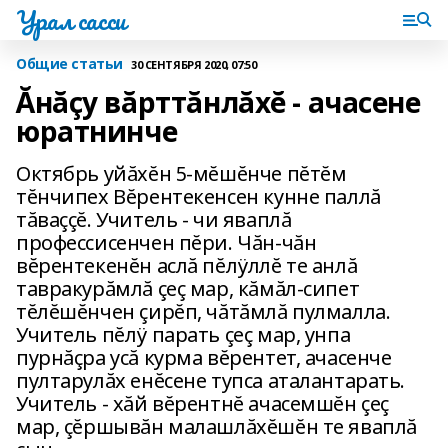
Урал сасси
Общие статьи
30 СЕНТЯБРЯ 2020, 07:50
Ăнăçу вăрттăнлăхĕ - ачасене
юратнинче
Октябрь уйăхĕн 5-мĕшĕнче пĕтĕм
тĕнчипех Вĕрентекенсен кунне паллă
тăваççĕ. Учитель - чи яваплă
профессисенчен пĕри. Чăн-чăн
вĕрентекенĕн аслă пĕлÿллĕ те анлă
тавракурăмлă çеç мар, кăмăл-сипет
тĕлĕшĕнчен çирĕп, чăтăмлă пулмалла.
Учитель пĕлÿ парать çеç мар, унпа
пурнăçра усă курма вĕрентет, ачасенче
пултарулăх енĕсене тупса аталантарать.
Учитель - хăй вĕрентнĕ ачасемшĕн çеç
мар, çĕршывăн малашлăхĕшĕн те яваплă