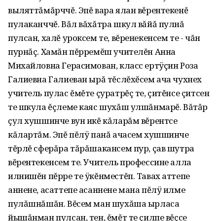
выляттăмăрччĕ. Эпĕ вара ялан вĕрентекенĕ
пулаканччĕ. Вăл вăхăтра шкул вăйă пулнă
пулсан, халĕ уроксем те, вĕренекенсем те - чăн
пурнăç. Хамăн пĕрремĕш учителĕн Анна
Михайловна Герасимован, класс ертÿçин Роза
Галиевна Галиеван ырă тĕслĕхĕсем ача чухнех
учитель пулас ĕмĕте çуратрĕç те, çитĕнсе çитсен
те шкула ĕçлеме каяс шухăш улшăнмарĕ. Вăтăр
çул хушшинче вун икĕ кăларăм вĕрентсе
кăлартăм. Эпĕ пĕлÿ панă ачасем хушшинче
тĕрлĕ сферăра тăрăшакансем пур, çав шутра
вĕрентекенсем те. Учитель профессине алла
илнишĕн пĕрре те ÿкĕнместĕп. Тавах аттепе
аннене, асаттепе асаннене мана пĕлÿ илме
пулăшнăшăн. Вĕсем ман шухăша ырласа
йышăнман пулсан, тен, ĕмĕт те çилпе вĕçсе