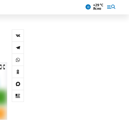
+29 °С
Ясно