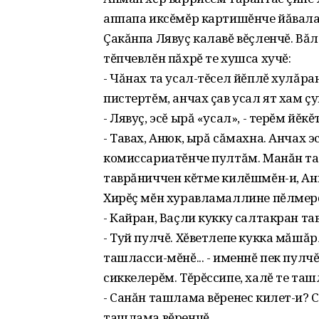
аппапа иксĕмĕр картишĕнче йăвала
Çакăнпа Лявуç калавĕ вĕçленчĕ. Вă
тĕпчевлĕн пăхрĕ те хушса хучĕ:
- Чăнах та усал-тĕсел йĕплĕ хулăра
пистертĕм, анчах çав усал ят хам ç
- Лявуç, эсĕ ырă «усал», - терĕм йĕ
- Тавах, Анюк, ырă сăмахна. Анчах 
комиссариатĕнче пултăм. Манăн та к
таврăниччен кĕтме килĕшмĕн-и, А
Хирĕç мĕн хуравламаллине пĕлмерĕ
- Кайран, Ваçли кукку салтакран та
- Туй пулчĕ. Хĕветлепе кукка мăшăр
ташласси-мĕнĕ... - именнĕ пек пулчĕ
сиккелерĕм. Тĕрĕссипе, халĕ те та
- Санăн ташлама вĕренес килет-и? 
ташлама вĕренчĕ.