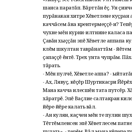
шанса паратăп. Вăрттăн ĕç. Ун çинч
пурăнакан хитре Хĕветлене куçран ан
каччăсем ăна кӳрентермеççĕ-и? Тепĕ
чухне мĕн курни-илтнине каласа пар
Çавăн хыççăн эпĕ Хĕветле аппапа к
кӳлĕм шкултан таврăнаттăм - йĕтем
çапаççĕ ĕнтĕ. Тӳрех унта чупрăм. Пă
тăрать.
- Мĕн пулчĕ, Хĕветле аппа? - ыйтатă
- Ах, Лявуç, кĕçĕр Шуртикасри Йĕрĕх
Мана качча илесшĕн тата путсĕр. Хă
хăратрĕ. Эпĕ Ваçлие салтакран киле
йĕре-йĕре калать вăл.
- Ан кулян, каçчен мĕн те пулин шу
Тĕттĕмленсен эпĕ Хĕветлесем патне 
пулать», - терĕм. Вăл мана кĕпепе т