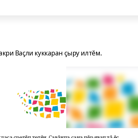
акри Ваçли куккаран çыру илтĕм.
ласа çӳретĕп тетĕн. Çавăнпа сана пĕр яваплă ĕç