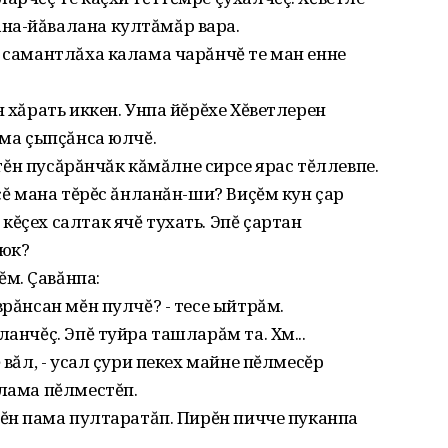
на-йăвалана култăмăр вара.
л самантлăха калама чарăнчĕ те ман енне
н хăрать иккен. Унпа йĕрĕхе Хĕветлерен
ума çыпçăнса юлчĕ.
кĕтĕн пусăрăнчăк кăмăлне сирсе ярас тĕллевпе.
эсĕ мана тĕрĕс ăнланăн-ши? Виçĕм кун çар
ĕçех салтак ячĕ тухать. Эпĕ çартан
нюк?
м. Çавăнпа:
врăнсан мĕн пулчĕ? - тесе ыйтрăм.
ланчĕç. Эпĕ туйра ташларăм та. Хм...
 вăл, - усал çури пекех майне пĕлмесĕр
шлама пĕлместĕп.
Сĕнӳ пама пултаратăп. Пирĕн пичче пуканпа