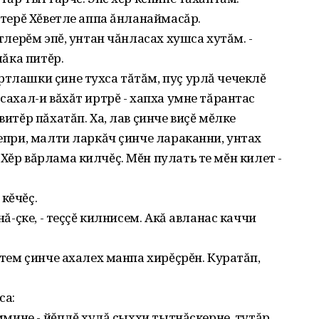
- терĕ Хĕветле аппа ăнланаймасăр.
ӳтлерĕм эпĕ, унтан чăнласах хушса хутăм. -
лăка питĕр.
ртлашки çине тухса тăтăм, пуç урлă чечеклĕ
 сахал-и вăхăт иртрĕ - хапха умне тăрантас
витĕр пăхатăп. Ха, лав çинче виçĕ мĕлке
Тепри, малти ларкăч çинче лараканни, унтах
Хĕр вăрлама килчĕç. Мĕн пулать те мĕн килет -
кĕчĕç.
нă-çке, - теççĕ килнисем. Акă авланас каччи
йĕтем çинче ахалех манпа хирĕçрĕн. Куратăп,
са:
ăммине - йĕплĕ хулă çыххи тытнăскерне, тутăр