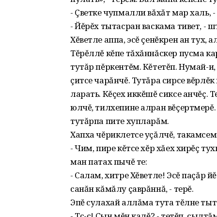
- Çветке чупмалли вăхăт мар халь, 
- Йĕрĕх тытасран васкама тивет, - ш
Хĕветле аппа, эсĕ çенĕкрен ан тух, а
Тĕрĕллĕ кĕпе тăхăннăскер пусма ка
тутăр пĕркентĕм. Кĕтетĕп. Нумай-и,
çитсе чарăнчĕ. Тутăра сирсе вĕрлĕк 
ларать. Кĕçех иккĕшĕ сиксе анчĕç. 
юлчĕ, тилхепине алран вĕçертмерĕ. 
тутăрпа пите хупларăм.
Хапха чĕриклетсе уçăлчĕ, такамсем 
- Чим, пире кĕтсе хĕр хăех хирĕç тух
ман патах пычĕ те:
- Салам, хитре Хĕветле! Эсĕ паçăр 
санăн кăмăлу çаврăннă, - терĕ.
Эпĕ сулахай аллăма тута тĕлне тыт
- Тс-с! Çын мĕн калĕ? - тетĕп, сылт