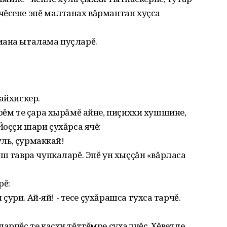
чĕсене эпĕ малтанах вăрмантан хуçса
мана ыталама пуçларĕ.
айхискер.
ерĕм те çара хырăмĕ айне, пиçиххи хушшине,
Йоççи шари çухăрса ячĕ:
пуль, çурмаккай!
иш тавра чупкаларĕ. Эпĕ ун хыççăн «вăрласа
рĕ:
л çури. Ай-яй! - тесе çухăрашса тухса тарчĕ.
арчĕç те каçхи тĕттĕмре çухалчĕç. Хĕветле