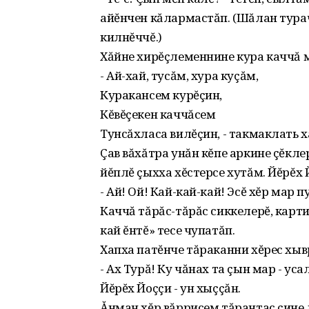
айĕнчен кăлармастăп. (Шăлан тура
килнĕччĕ.)
Хăйне хирĕçлеменнине кура каччă 
- Ай-хай, тусăм, хура куçăм,
Куракансем курĕçин,
Кĕвĕçекен каччăсем
Тунсăхласа вилĕçин, - такмаклать х
Çав вăхăтра унăн кĕпе аркине çĕкл
йĕплĕ çыхха хĕстерсе хутăм. Йĕрĕх 
- Ай! Ой! Кай-кай-кай! Эсĕ хĕр мар 
Каччă тăрăс-тăрăс сиккелерĕ, карт
кай ĕнтĕ» тесе чупатăп.
Хапха патĕнче тăраканни хĕрес хыв
- Ах Турă! Ку чăнах та çын мар - уса
Йĕрĕх Йоççи - ун хыççăн.
Ăнман хĕр вăррисем тăрантас çине л