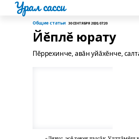
Урал сасси
Общие статьи
30 СЕНТЯБРЯ 2020, 07:20
Йĕплĕ юрату
Пĕррехинче, авăн уйăхĕнче, салт
«Лявуç, эсĕ текех пысăк. Улттăмĕш к