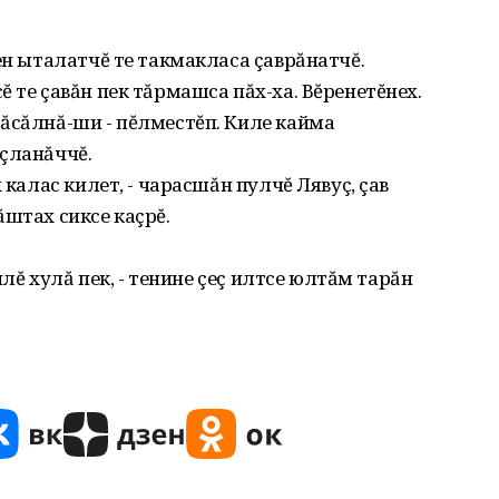
ен ыталатчĕ те такмакласа çаврăнатчĕ.
 те çавăн пек тăрмашса пăх-ха. Вĕренетĕнех.
ăсăлнă-ши - пĕлместĕп. Киле кайма
çланăччĕ.
 калас килет, - чарасшăн пулчĕ Лявуç, çав
ăштах сиксе каçрĕ.
ĕплĕ хулă пек, - тенине çеç илтсе юлтăм тарăн