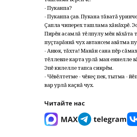
- Пуканпа?
- Пуканпа çав. Пукана тăватă уринч
Çапла чиперех ташлама хăнăхрĕ. Эсĕ
Пирĕн асамлă тĕлпулу мĕн вăхăта т
пуçтарăннă чух автансем авăтма пу
- Анюк, тăхта! Манăн сана пĕр сăмах
тĕллевпе карта урлă ман еннелле в
Эпĕ килелле тапса сикрĕм.
- Чĕвĕлтетме - чĕкеç пек, тытма - й
вар урлă каçнă чух.
Читайте нас