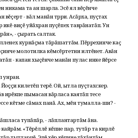
ен никама та ан шарла. Эсĕ ял вĕçĕнче
 вĕçерт - вăл манăн тӳрри. Асăрха, пуçтах
р икĕ-виçĕ уйăхран пуçĕпех таврăнатăп. Ун
ăн», - çырать салтак.
улленех курнăçма тăрăшаттăм. Пĕррехинче каç
 çинче молотилка кĕмсĕртетни илтĕнет. Авăн
хатăп - капан хыçĕнче манăн пулас инке йĕрсе
п унран.
 Йоççи килетĕп терĕ. Ой, ытла пуçтахскер.
в ирĕкӳпе пымасан вăрласа каятăп тесе
ссе кĕтме сăмах панă. Ах, мĕн тумалла-ши? -
хăшласа тупăпăр, - лăплантартăм ăна.
кайрăм. «Тĕрĕллĕ кĕпӳне пар, тутăр та кирлĕ
утăр тыттарчĕ. Эпĕ хĕр кĕпине тăхăнтăм.