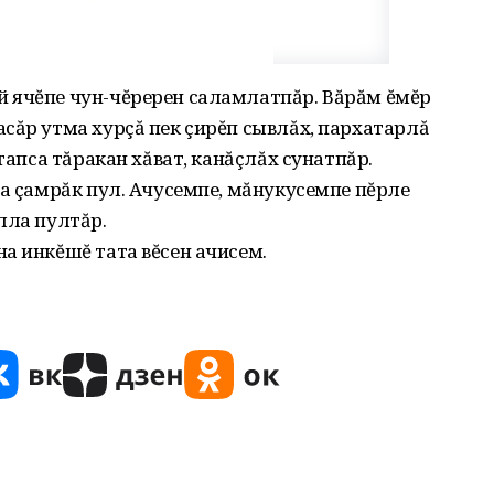
 ячĕпе чун-чĕререн саламлатпăр. Вăрăм ĕмĕр
сăр утма хурçă пек çирĕп сывлăх‚ пархатарлă
 тапса тăракан хăват‚ канăçлăх сунатпăр.
па çамрăк пул. Ачусемпе‚ мăнукусемпе пĕрле
лла пултăр.
а инкĕшĕ тата вĕсен ачисем.