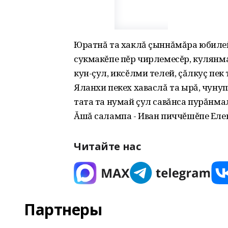
Юратнă та хаклă çыннăмăра юбилей
сукмакĕпе пĕр чирлемесĕр‚ кулянма
кун-çул‚ иксĕлми телей‚ çăлкуç пек
Яланхи пекех хаваслă та ырă‚ чуну
тата та нумай çул савăнса пурăнма
Ăшă салампа - Иван пиччĕшĕпе Елен
Читайте нас
Партнеры