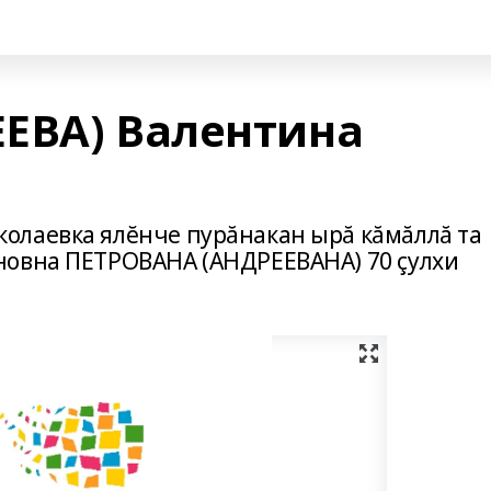
ЕВА) Валентина
олаевка ялĕнче пурăнакан ырă кăмăллă та
новна ПЕТРОВАНА (АНДРЕЕВАНА) 70 çулхи