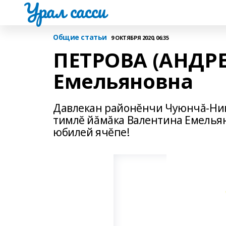
Урал сасси
Общие статьи
9 ОКТЯБРЯ 2020, 06:35
ПЕТРОВА (АНДРЕ
Емельяновна
Давлекан районĕнчи Чуюнчă-Ник
тимлĕ йăмăка Валентина Емелья
юбилей ячĕпе!