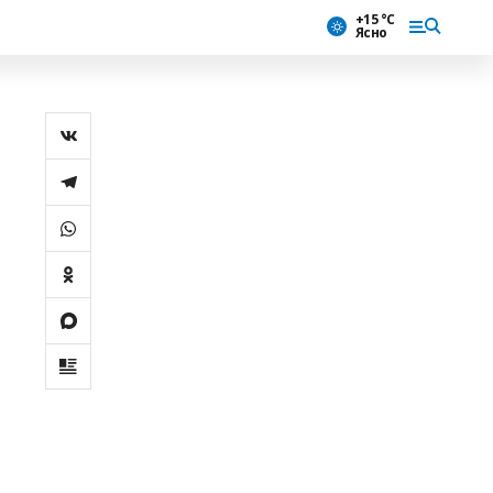
+15 °С
Ясно