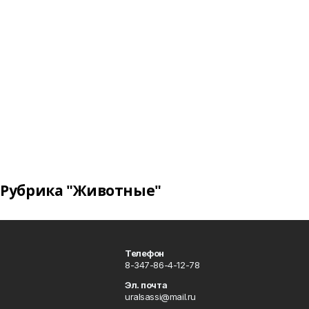
Рубрика "Животные"
Телефон
8-347-86-4-12-78
Эл. почта
uralsassi@mail.ru