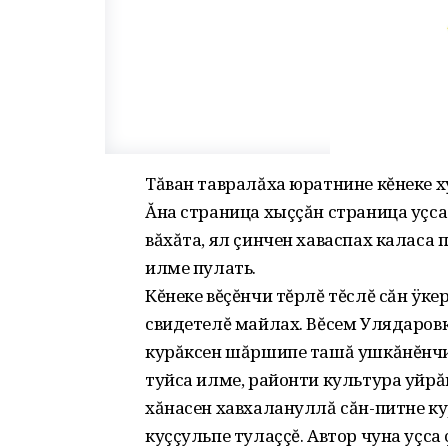
Тăван тавралăха юратнине кĕнеке х
Ăна страница хыççăн страница уçса 
вăхăта, ял çинчен хаваспах каласа 
илме пулать.
Кĕнеке вĕçĕнчи тĕрлĕ тĕслĕ сăн ÿк
свидетелĕ майлах. Вĕсем Улядаровк
курăксен шăршипе ташă ушкăнĕнчи 
туйса илме, районти культура уйрă
хăнасен хавхалануллă сăн-питне ку
куççульпе тулаççĕ. Автор чуна уçс