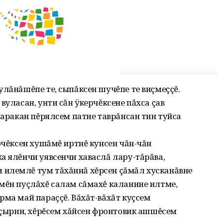
улăнăшĕпе те, сыпăксен шучĕпе те виçмеççĕ.
вуласан, унти сăн ÿкерчĕксене пăхса çав
паракан пĕрялсем патне таврăнсан тин туйса
ерчĕксен хушăмĕ иртнĕ кунсен чăн-чăн
а ялĕнчи уявсенчи хаваслă лару-тăрăва,
илемлĕ тум тăхăннă хĕрсен çăмăл хусканăвне
мĕн пуçлăхĕ салам сăмахĕ каланине илтме,
рма май параççĕ. Вăхăт-вăхăт куçсем
а çырни, хĕрĕсем хăйсен фронтовик ашшĕсем