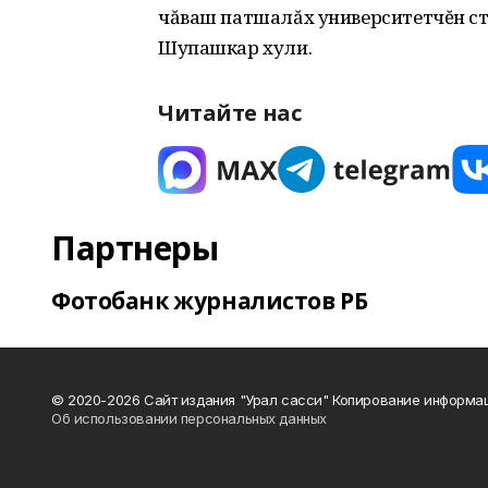
чăваш патшалăх университетчĕн ст
Шупашкар хули.
Читайте нас
Партнеры
Фотобанк журналистов РБ
© 2020-2026 Сайт издания "Урал сасси" Копирование информац
Об использовании персональных данных