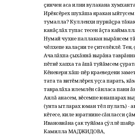
çинчен аса илни вулакана хумхант
Ирĕксĕрех шухăша яракан ыйтусем 
тумалла? Кулленхи пурнăçра тăкак
канăçлăх тупас тесен ăçта каймалла
Нумай чухне паллакан вырăнсем тăр
чĕлхепе калаçни те çителĕклĕ. Тен,
Ачалăхпа çыхăннă вырăна таврăнни
пĕтнĕ хапха та ăшă туйăмсем çурат
Кĕнекери хăш-пĕр краеведени замет
тата та витĕмлĕрех уçса парать, кă
тавралăха илемлĕн сăнласа пани ăн
Анлă анасем, вĕсемпе юнашарах вы
(унта ытларах юман тĕл пулать) - а
кĕтесе, киле юратнине сăнласси çă
Ивановнăна çак туйăма çÿллĕ шайра
Камилла МАДЖИДОВА,