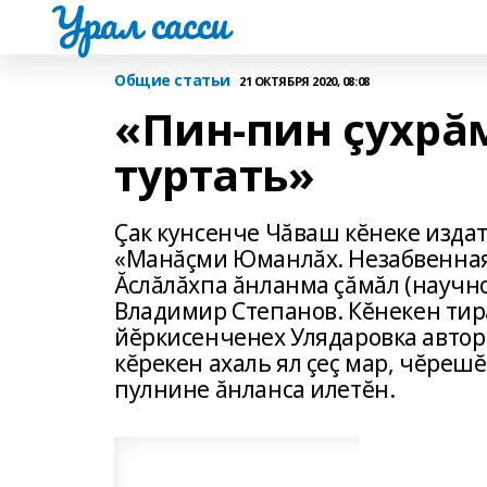
Урал сасси
Общие статьи
21 ОКТЯБРЯ 2020, 08:08
«Пин-пин çухрăм
туртать»
Çак кунсенче Чăваш кĕнеке изда
«Манăçми Юманлăх. Незабвенная 
Ăслăлăхпа ăнланма çăмăл (научн
Владимир Степанов. Кĕнекен тир
йĕркисенченех Улядаровка авто
кĕрекен ахаль ял çеç мар, чĕре
пулнине ăнланса илетĕн.