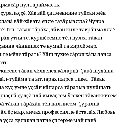
армасăр пултараймасть.
çуралаççĕ. Хăв вăй çитменнине туйсан мĕн
ланă вăй-хăвата епле тавăрмалла? Чунра
? Тен, тăван тăрăха, тăван киле таврăнмалла?
ăх утни те, кÿршĕсемпе тĕл пулса тăван
 çынна чăннипех те нумай та кирлĕ мар.
 те мĕне тăрать? Хăш чухне сăрри хăпаланса
ать.
кисене тăван чĕлхепех кăларнă. Çакă шухăша
мăл-туйăма та ытларах пырса тивет. Тăван
а куç умне уççăн кăларса тăратма пулăшать.
рнаçнă çулçăллă йывăçсем ÿсекен тăвайккисем
кă тăван тăрăхăн тĕп паллисем. Çуралнă
мăл ĕç мар, анчах профессилле ăсталăх Любовь
 уçса вулакан патне çитерме май панă.