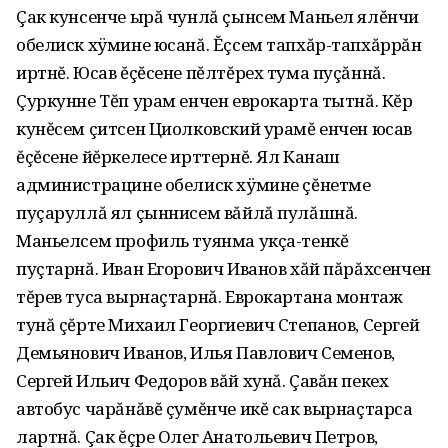
Çак кунсенче ырă чунлă çынсем Маньел ялĕнчи
обелиск хÿмине юсанă. Ĕçсем тапхăр-тапхăррăн
иртнĕ. Юсав ĕçĕсене пĕлтĕрех тума пуçăннă.
Çуркунне Тĕп урам енчен еврокарта тытнă. Кĕр
кунĕсем çитсен Циолковский урамĕ енчен юсав
ĕçĕсене йĕркелесе ирттернĕ. Ял Канаш
администрацине обелиск хÿмине çĕнетме
пуçаруллă ял çыннисем вăйлă пулăшнă.
Маньелсем профиль туянма укçа-тенкĕ
пуçтарнă. Иван Егорович Иванов хăй пăрăхсенчен
тĕрев туса вырнаçтарнă. Еврокартана монтаж
тунă çĕрте Михаил Георгиевич Степанов‚ Сергей
Демьянович Иванов, Илья Павлович Семенов‚
Сергей Ильич Федоров вăй хунă. Çавăн пекех
автобус чарăнăвĕ çумĕнче икĕ сак вырнаçтарса
лартнă. Çак ĕçре Олег Анатольевич Петров‚