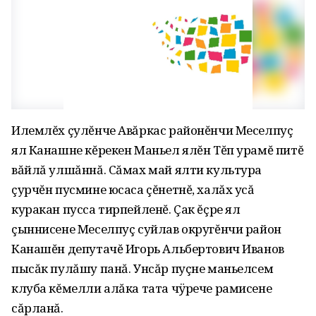
Илемлĕх çулĕнче Авăркас районĕнчи Меселпуç
ял Канашне кĕрекен Маньел ялĕн Тĕп урамĕ питĕ
вăйлă улшăннă. Сăмах май ялти культура
çурчĕн пусмине юсаса çĕнетнĕ‚ халăх усă
куракан пусса тирпейленĕ. Çак ĕçре ял
çыннисене Меселпуç суйлав округĕнчи район
Канашĕн депутачĕ Игорь Альбертович Иванов
пысăк пулăшу панă. Унсăр пуçне маньелсем
клуба кĕмелли алăка тата чÿрече рамисене
сăрланă.