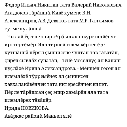
Федор Ильич Никитин тата Валерий Николаевич
Агадюков тăрăшнă. Кивĕ хÿмене В.Н.
Александров‚ А.В. Девятов тата М.Р. Галлямов
сÿтме пулăшнă.
- Чылай ĕçсене эпир «Урă ял» конкурс шайĕнче
ирттертĕмĕр. Яла тирпей-илем кĕртес ĕçе
хутшăннă пĕрял çыннисене чунтан тав тăватăп‚
çирĕп сывлăх сунатăп‚ - тенĕ Меселпуç ял Канаш
пуçлăхĕ Ирина Александрова. - Мĕншĕн тесен ял
илемлĕхĕ тÿрремĕнех ял çыннисен
хавхаланăвĕнчен тата интересĕнчен килет.
Пĕрле тăрăшсан çеç эпир хамăрăн яла тата
илемлĕрех тăвăпăр.
Ирида НОВИКОВА.
Авăркас районĕ, Маньел ялĕ.