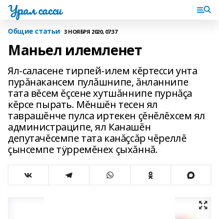
Урал сасси
Общие статьи
3 НОЯБРЯ 2020, 07:37
Маньел илемленет
Ял-саласене тирпей-илем кĕртесси унта
пурăнакансем пулăшнипе‚ ăнланнипе
тата вĕсем ĕçсене хутшăннипе пурнăçа
кĕрсе пырать. Мĕншĕн тесен ял
таврашĕнче пулса иртекен çĕнĕлĕхсем ял
администраципе‚ ял Канашĕн
депутачĕсемпе тата канăçсăр чĕреллĕ
çынсемпе тÿрремĕнех çыхăннă.