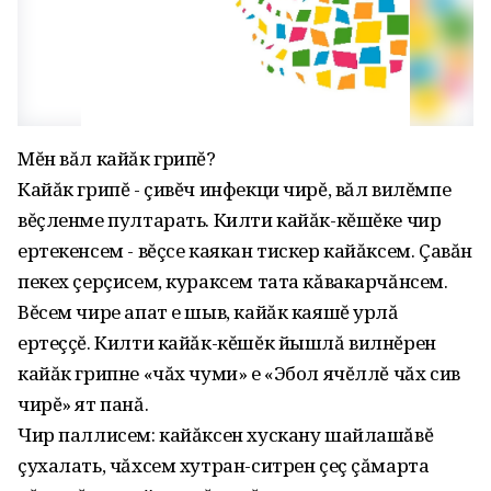
Мĕн вăл кайăк грипĕ?
Кайăк грипĕ - çивĕч инфекци чирĕ, вăл вилĕмпе
вĕçленме пултарать. Килти кайăк-кĕшĕке чир
ертекенсем - вĕçсе каякан тискер кайăксем. Çавăн
пекех çерçисем‚ кураксем тата кăвакарчăнсем.
Вĕсем чире апат е шыв‚ кайăк каяшĕ урлă
ертеççĕ. Килти кайăк-кĕшĕк йышлă вилнĕрен
кайăк грипне «чăх чуми» е «Эбол ячĕллĕ чăх сив
чирĕ» ят панă.
Чир паллисем: кайăксен хускану шайлашăвĕ
çухалать‚ чăхсем хутран-ситрен çеç çăмарта