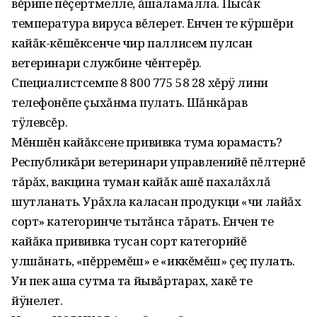
вĕрипе пĕçертмелле, ăшаламалла. Пысăк
температура вируса вĕлерет. Енчен те кÿршĕри
кайăк-кĕшĕксенче чир паллисем пулсан
ветеринари службине чĕнтерĕр.
Специалистсемпе 8 800 775 58 28 хĕрÿ лини
телефонĕпе çыхăнма пулать. Шăнкăрав
тÿлевсĕр.
Мĕншĕн кайăксене прививка тума юрамасть?
Республикăри ветеринари управленийĕ пĕлтернĕ
тăрăх‚ вакцина туман кайăк ашĕ пахалăхлă
шутланать. Урăхла каласан продукци «чи лайăх
сорт» категоринче тытăнса тăрать. Енчен те
кайăка прививка тусан сорт категорийĕ
улшăнать‚ «пĕрремĕш» е «иккĕмĕш» çеç пулать.
Ун пек аша сутма та йывăртарах‚ хакĕ те
йÿнелет.