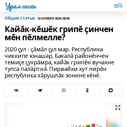
Урал сасси
Общие статьи
18 НОЯБРЯ 2020, 08:05
Кайăк-кĕшĕк грипĕ çинчен
мĕн пĕлмелле?
2020 çул - çăмăл çул мар. Республика
чиккипе юнашар‚ Бакалă районĕнчен
темиçе çухрăмра‚ кайăк грипĕн вучахне
тупса палăртнă. Пирвайхи хут пирĕн
республика хăрушлăх зонине кĕнĕ.