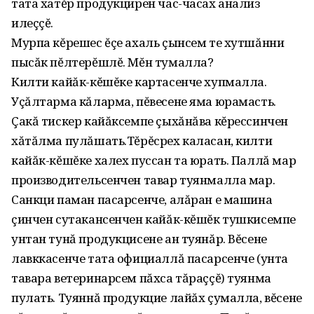
тата хатĕр продукцирен час-часах анализ
илеççĕ.
Мурпа кĕрешес ĕçе ахаль çынсем те хутшăнни
пысăк пĕлтерĕшлĕ. Мĕн тумалла?
Килти кайăк-кĕшĕке картасенче хупмалла.
Уçăлтарма кăларма‚ пĕвесене яма юрамасть.
Çакă тискер кайăксемпе çыхăнăва кĕрессинчен
хăтăлма пулăшать.Тĕрĕсрех каласан‚ килти
кайăк-кĕшĕке халех пуссан та юрать. Паллă мар
производительсенчен тавар туянмалла мар.
Санкци паман пасарсенче‚ алăран е машина
çинчен сутакансенчен кайăк-кĕшĕк тушкисемпе
унтан тунă продукцисене ан туянăр. Вĕсене
лавккасенче тата официаллă пасарсенче (унта
тавара ветеринарсем пăхса тăраççĕ) туянма
пулать. Туяннă продукцие лайăх çумалла‚ вĕсене