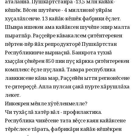
аталаннă. Пушкăртстанра -13‚5 млн кайăк-
кĕшĕк. Вĕсен шутĕнче - 4 миллионĕ уйрăм
хуçалăхсенче. 13 кайăк-кĕшĕк фабрики ĕçлет.
Шывра ишекен ама кайăксен шучĕпе эпир малта
пыратпăр. Раççейре кăвакалсем çитĕнтерекен
пĕртен-пĕр йăх репродукторĕ Пушкăртстан
Республикинче вырнаçнă. Банкрота тухнă
хыççăн çĕнĕрен 850 пин пуç кăркка çитĕнтерекен
комплекс ĕçле пуçланă. Тавара республика
лавккисене кăна мар‚ Раççейĕн ытти регионĕсене
те çитереççĕ. Апла пулсан çакă пурте хăрушлăха
лекет.
Инкекрен мĕнле хÿтĕленмелле?
Чи тухăçлă хатĕр вăл - профилактика.
Республика чикĕсене тата вĕçсе каян кайăксене
тĕрĕслесе тăрать‚ фабрикăри кайăк-кĕшĕкрен