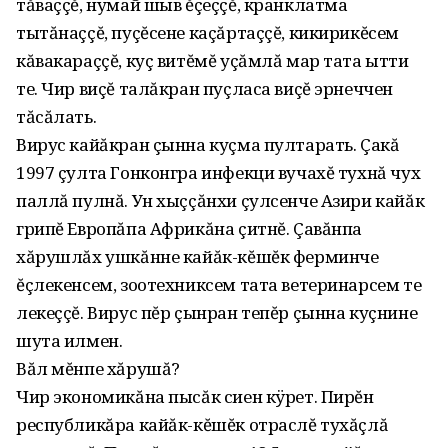
тăваççĕ‚ нумай шыв ĕçеççĕ‚ кранклатма
тытăнаççĕ‚ пуçĕсене каçăртаççĕ‚ кикирикĕсем
кăвакараççĕ‚ куç витĕмĕ уçăмлă мар тата ытти
те. Чир виçĕ талăкран пуçласа виçĕ эрнеччен
тăсăлать.
Вирус кайăкран çынна куçма пултарать. Çакă
1997 çулта Гонконгра инфекци вучахĕ тухнă чух
паллă пулнă. Ун хыççăнхи çулсенче Азири кайăк
грипĕ Европăпа Африкăна çитнĕ. Çавăнпа
хăрушлăх ушкăнне кайăк-кĕшĕк ферминче
ĕçлекенсем‚ зоотехниксем тата ветеринарсем те
лекеççĕ. Вирус пĕр çынран тепĕр çынна куçнине
шута илмен.
Вăл мĕнпе хăрушă?
Чир экономикăна пысăк сиен кÿрет. Пирĕн
республикăра кайăк-кĕшĕк отраслĕ тухăçлă