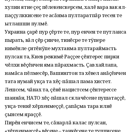
хулин ятне çеç пĕлекенскерсем, халĕ вара вак ял-
паççулккисене те асăнма пултаратпăр тесен те
ытлашши пулмĕ.
Украина çарĕ пур çĕрте те, пур енчен те путланса
пырать, вăл çĕр çинче, тинĕсре те тÿпере
нимĕнле çитĕнÿпе мухтанма пултараймасть
пулсан та, Киев режимĕ Раççее çĕнтерес пирки
чĕлхи вĕçĕнчен яма пăрахмасть. Çав хайлапа,
намăса пĕлмесĕр, Вашингтон та хĕвел анăçĕнчен
тата нумай укçа та хĕç-пăшал пама хистет.
Лешсем, чăнах та, çĕнĕ нацистсем çĕнтерессе
шаннăн, НАТО хĕç-пăшал склачĕсене пушатаççĕ,
укçа-тенкĕ хĕрхенмеççĕ, çапăçма тара илнĕ
çынсем яраççĕ.
Пирĕн енчисем те, сăнарлă калас пулсан,
«хĕрхенмеççĕ» вĕсене – танкĕсене те тупписене,