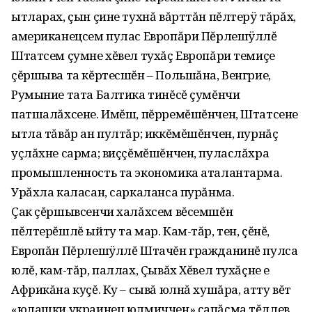
ытларах, çын çине тухнă вăрттăн пĕлтерÿ тăрăх,
американецсем пулас Европăри Пĕрлешÿллĕ
Штатсем çумне хĕвел тухăç Европăри темиçе
çĕршыва та кĕртесшĕн – Польшăна, Венгрие,
Румыние тата Балтика тинĕсĕ çумĕнчи
патшалăхсене. Имĕш, пĕрремĕшĕнчен, Штатсене
ытла тăвăр ан пултăр; иккĕмĕшĕнчен, пурнăç
уçлăхне сарма; виççĕмĕшĕнчен, пуласлăхра
промышленность та экономика аталантарма.
Урăхла каласан, саркаланса пурăнма.
Çак çĕршывсенчи халăхсем вĕсемшĕн
пĕлтерĕшлĕ ыйту та мар. Кам-тăр, тен, çĕнĕ,
Европăн Пĕрлешÿллĕ Штачĕн гражданинĕ пулса
юлĕ, кам-тăр, паллах, Çывăх Хĕвел тухăçне е
Африкăна куçĕ. Ку – сывă юлнă хушăра, атту вĕт
«юлашки украинец юлмиччен» çапăçма тĕллев