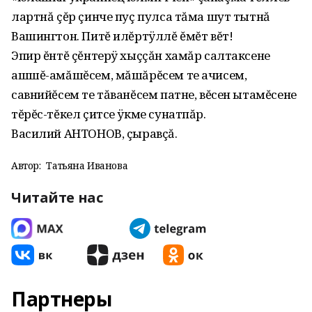
лартнă çĕр çинче пуç пулса тăма шут тытнă
Вашингтон. Питĕ илĕртÿллĕ ĕмĕт вĕт!
Эпир ĕнтĕ çĕнтерÿ хыççăн хамăр салтаксене
ашшĕ-амăшĕсем, мăшăрĕсем те ачисем,
савнийĕсем те тăванĕсем патне, вĕсен ытамĕсене
тĕрĕс-тĕкел çитсе ÿкме сунатпăр.
Василий АНТОНОВ, çыравçă.
Автор:
Татьяна Иванова
Читайте нас
Партнеры