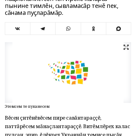
пынине тимлĕн, сывламасăр тенĕ пек,
сăнама пуçларăмăр.
Этемсем те пуканесем
Вĕсен çитĕнĕвĕсем пире савăнтараççĕ,
паттăрĕсем мăнаçлантараççĕ. Витĕмлĕрех калас
пулсан, эпир, ĕлĕкрех Украинăн темиçе пысăк