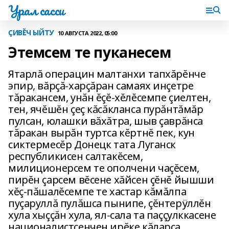
Урал сасси
ÇИВĔЧ ЫЙТУ
10 АВГУСТА 2022, 05:00
Этемсем те пуканесем
Ятарлă операцин малтанхи тапхăрĕнче
эпир, вăрçă-харçăран самаях инçетре
тăракансем, унăн ĕçĕ-хĕлĕсемпе çиелтен,
тен, ячĕшĕн çеç кăсăкланса пурăнтăмăр
пулсан, юлашки вăхăтра, шыв çаврăнса
тăракан вырăн туртса кĕртнĕ пек, кун
сиктермесĕр Донецк тата Луганск
республикисен салтакĕсем,
милиционерсем те ополчени чаçĕсем,
пирĕн çарсем вĕсене хăйсен çĕнĕ йышши
хĕç-пăшалĕсемпе те хастар кăмăлпа
пуçаруллă пулăшса пынипе, çĕнтерÿллĕн
хула хыççăн хула, ял-сала та паççулккасене
националистсенчен ирĕке кăларса