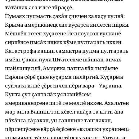
тăтăшах аса илсе тăраççĕ.
Нумаях пулмасть çакăн çинчен калаçу пулнă:
Крыма американецсене куçарса килесси пирки.
Мĕншĕн тесен хуçасене Йеллоустон вулканĕ
сирпĕнсе пысăк инкек кÿме пултарать иккен.
Катастрофа кашни самантра пулма пултарать
имĕш. Çакна пула Штатсенче шăппăн, анчах
шайлашуллă, Америка патшалăх тытăмне
Европа çĕрĕ çине куçарма палăртнă. Куçарма
суйласа илнĕ çĕрсенчен пĕри вара – Украина.
Кунта çут çанталăк условийĕсем
американецсене питĕ те меллĕ иккен. Ахальтен
мар апла Вашингтон хĕвел анăçа та ытти ăна
пăхăнса тăракан, ун ташшине ташлакан,
пĕрлешÿсене вăрçă ĕçĕсене «юлашки украинец»
юлмиччен тăсма çине тăрсах хистет. Унтан та