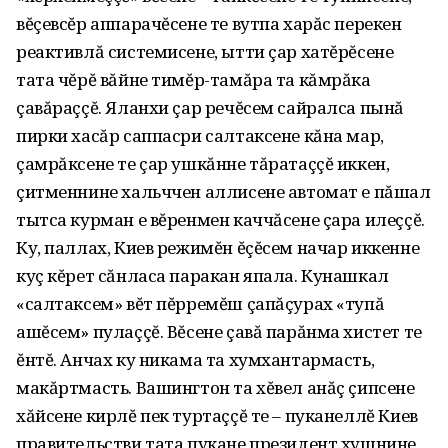
вĕçевсĕр аппарачĕсене те вутпа харăс перекен
реактивлă системисене, ытти çар хатĕрĕсене
тата чĕрĕ вăйне тимĕр-тамăра та кăмрăка
çавăраççĕ. Яланхи çар речĕсем сайралса пынă
пирки хасăр саппасри салтаксене кăна мар,
çамрăксене те çар ушкăнне тăратаççĕ иккен,
çитменнине хальччен аллисене автомат е пăшал
тытса курман е вĕренмен каччăсене çара илеççĕ.
Ку, паллах, Киев режимĕн ĕçĕсем начар иккенне
куç кĕрет сăнласа паракан япала. Кунашкал
«салтаксем» вĕт пĕрремĕш çапăçурах «тупă
ашĕсем» пулаççĕ. Вĕсене çавă парăнма хистет те
ĕнтĕ. Анчах ку никама та хумхантармасть,
макăртмасть. Вашингтон та хĕвел анăç çипсене
хăйсене кирлĕ пек туртаççĕ те – пуканеллĕ Киев
правительстви тата пукане президент хушнине