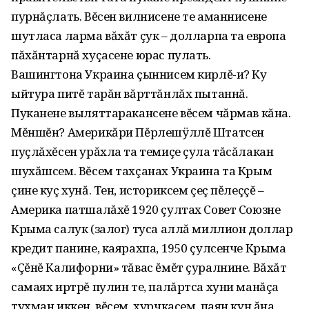
пурнăçлать. Вĕсен вилнисене те аманнисене
шутласа ларма вăхăт çук – долларпа та европа
пăхăнтарнă хуçасене юрас пулать.
Вашингтона Украина çыннисем кирлĕ-и? Ку
ыйтура питĕ тарăн вăрттăнлăх пытаннă.
Пуканене выляттаракансене вĕсем чăрмав кăна.
Мĕншĕн? Америкăри Пĕрлешÿллĕ Штатсен
пуçлăхĕсен урăхла та темиçе çула тăсăлакан
шухăшсем. Вĕсем тахçанах Украина та Крым
çине куç хунă. Тен, историксем çеç пĕлеççĕ –
Америка патшалăхĕ 1920 çултах Совет Союзне
Крыма салук (залог) туса аллă миллион доллар
кредит панине, каярахпа, 1950 çулсенче Крыма
«Çĕнĕ Калифорни» тăвас ĕмĕт çуралнине. Вăхăт
самаях иртрĕ пулин те, палăртса хуни манăçа
тухман иккен, вĕсем, хурчкасем, паян кун ăна