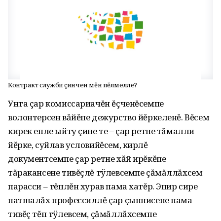
Контракт служби çинчен мĕн пĕлмелле?
Унта çар комиссариачĕн ĕçченĕсемпе
волонтерсен вăйĕпе дежурство йĕркеленĕ. Вĕсем
кирек епле ыйту çине те – çар ретне тăмалли
йĕрке, суйлав условийĕсем, кирлĕ
документсемпе çар ретне хăй ирĕкĕпе
тăракансене тивĕçлĕ тÿлевсемпе çăмăллăхсем
парасси – тĕплĕн хурав пама хатĕр. Эпир сире
патшалăх профессиллĕ çар çыннисене пама
тивĕç тĕп тÿлевсем, çăмăллăхсемпе