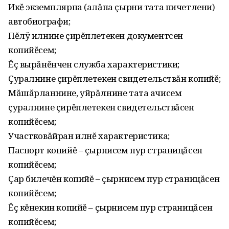
Икĕ экземплярпа (алăпа çырни тата пичетлени)
автобиографи;
Пĕлÿ илнине çирĕплетекен документсен
копийĕсем;
Ĕç вырăнĕнчен служба характеристики;
Çуралнине çирĕплетекен свидетельствăн копийĕ;
Мăшăрланнине, уйрăлнине тата ачисем
çуралнине çирĕплетекен свидетельствăсен
копийĕсем;
Участковăйран илнĕ характеристика;
Паспорт копийĕ – çырнисем пур страницăсен
копийĕсем;
Çар билечĕн копийĕ – çырнисем пур страницăсен
копийĕсем;
Ĕç кĕнекин копийĕ – çырнисем пур страницăсен
копийĕсем;