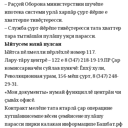
– Раççей Оборона министерствин шучĕпе
ипотека системи урлă харпăр çурт-йĕрпе е
хваттерпе тивĕçтересси.
– Служба çурт-йĕрĕпе тивĕçтересси тата хваттер
тара тытнăшăн пулăшу укçи парасси.
Ыйтусем юлнă пулсан
Ыйтса пĕлмелли пĕрлĕхлĕ номер 117.
Лару-тăру центрĕ – 122 е 8 (347) 218-19-19.ПР Çар
комиссариачĕн суйлав пункчĕ: Ĕпхÿ хули,
Революционная урам, 156-мĕш çурт, 8 (347) 248-
29-31.
«Мои документы» нумай функциллĕ центрăн чи
çывăх офисĕ.
Контракт мелĕпе тата ятарлă çар операцине
хутшăннисемпе вĕсен çемйисене пулăшу
парасси пирки калакан информаципе Башбат.рф