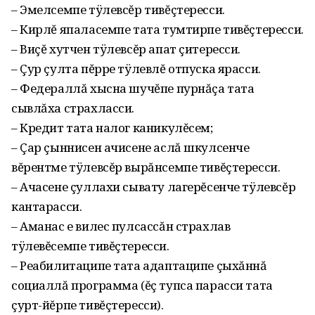
– Эмелсемпе тÿлевсĕр тивĕçтересси.
– Кирлĕ япаласемпе тата тумтирпе тивĕçтересси.
– Виçĕ хутчен тÿлевсĕр апат çитересси.
– Çур çулта пĕрре тÿлевлĕ отпуска ярасси.
– Федераллă хысна шучĕпе пурнăçа тата
сывлăха страхласси.
– Кредит тата налог каникулĕсем;
– Çар çыннисен ачисене аслă шкулсенче
вĕрентме тÿлевсĕр вырăнсемпе тивĕçтересси.
– Ачасене çуллахи сывату лагерĕсенче тÿлевсĕр
кантарасси.
– Аманас е вилес пулсассăн страхлав
тÿлевĕсемпе тивĕçтересси.
– Реабилитаципе тата адаптаципе çыхăннă
социаллă программа (ĕç тупса парасси тата
çурт-йĕрпе тивĕçтересси).