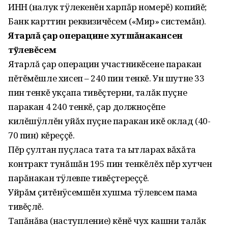
ИНН (налук тÿлекенĕн харпăр номерĕ) копийĕ;
Банк карттин реквизичĕсем («Мир» системăн).
Ятарлă çар операцине хутшăнакансен
тÿлевĕсем
Ятарлă çар операцин участникĕсене паракан
пĕтĕмĕшле хисеп – 240 пин тенкĕ. Ун шутне 33
пин тенкĕ укçапа тивĕçтерни, талăк пуçне
паракан 4 240 тенкĕ, çар должноçĕпе
килĕшÿллĕн уйăх пуçне паракан икĕ оклад (40-
70 пин) кĕреççĕ.
Пĕр çултан пуçласа тата та ытларах вăхăта
контракт тунăшăн 195 пин тенкĕлĕх пĕр хутчен
парăнакан тÿлевпе тивĕçтереççĕ.
Уйрăм çитĕнÿсемшĕн хушма тÿлевсем пама
тивĕçлĕ.
Тапăнăва (наступление) кĕнĕ чух кашни талăк