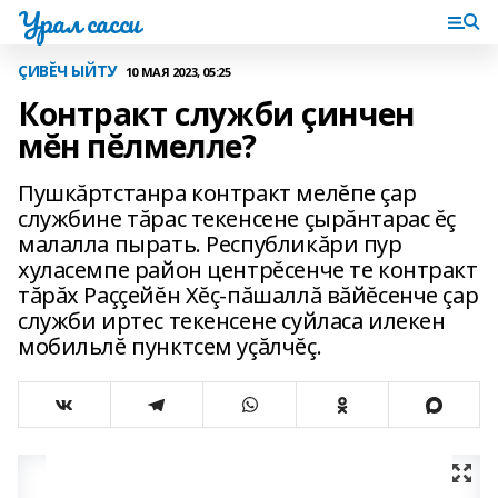
Урал сасси
ÇИВĔЧ ЫЙТУ
10 МАЯ 2023, 05:25
Контракт служби çинчен
мĕн пĕлмелле?
Пушкăртстанра контракт мелĕпе çар
службине тăрас текенсене çырăнтарас ĕç
малалла пырать. Республикăри пур
хуласемпе район центрĕсенче те контракт
тăрăх Раççейĕн Хĕç-пăшаллă вăйĕсенче çар
служби иртес текенсене суйласа илекен
мобильлĕ пунктсем уçăлчĕç.