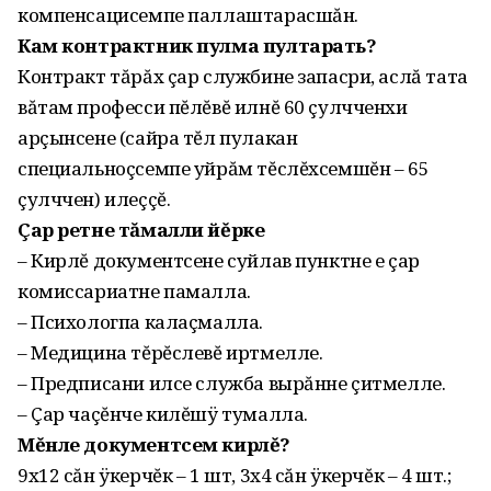
компенсацисемпе паллаштарасшăн.
Кам контрактник пулма пултарать?
Контракт тăрăх çар службине запасри, аслă тата
вăтам професси пĕлĕвĕ илнĕ 60 çулчченхи
арçынсене (сайра тĕл пулакан
специальноçсемпе уйрăм тĕслĕхсемшĕн – 65
çулччен) илеççĕ.
Çар ретне тăмалли йĕрке
– Кирлĕ документсене суйлав пунктне е çар
комиссариатне памалла.
– Психологпа калаçмалла.
– Медицина тĕрĕслевĕ иртмелле.
– Предписани илсе служба вырăнне çитмелле.
– Çар чаçĕнче килĕшÿ тумалла.
Мĕнле документсем кирлĕ?
9х12 сăн ÿкерчĕк – 1 шт, 3х4 сăн ÿкерчĕк – 4 шт.;