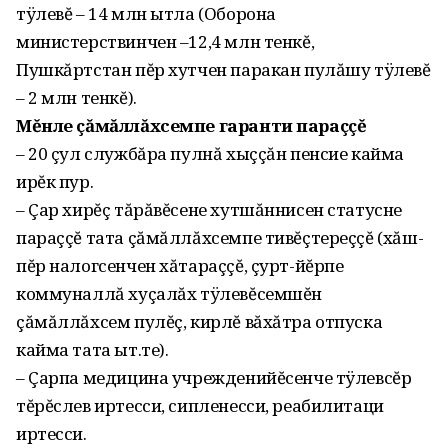
тÿлевĕ – 14 млн ытла (Оборона
министерствинчен –12,4 млн тенкĕ,
Пушкăртстан пĕр хутчен паракан пулăшу тÿлевĕ
– 2 млн тенкĕ).
Мĕнле çăмăллăхсемпе гаранти параççĕ
– 20 çул службăра пулнă хыççăн пенсие кайма
ирĕк пур.
– Çар хирĕç тăрăвĕсене хутшăннисен статусне
параççĕ тата çăмăллăхсемпе тивĕçтереççĕ (хăш-
пĕр налогсенчен хăтараççĕ, çурт-йĕрпе
коммуналлă хуçалăх тÿлевĕсемшĕн
çăмăллăхсем пулĕç, кирлĕ вăхăтра отпуска
кайма тата ыт.те).
– Çарпа медицина учрежденийĕсенче тÿлевсĕр
тĕрĕслев иртесси, сипленесси, реабилитаци
иртесси.