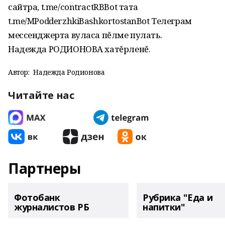
сайтра, t.me/contractRBBot тата
t.me/MPodderzhkiBashkortostanBot Телеграм
мессенджерта вуласа пĕлме пулать.
Надежда РОДИОНОВА хатĕрленĕ.
Автор:
Надежда Родионова
Читайте нас
Партнеры
Фотобанк
Рубрика "Еда и
журналистов РБ
напитки"