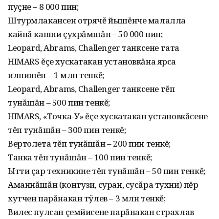
пуçне – 8 000 пин;
Штурмлакансен отрячĕ йышĕнче малалла
кайнă кашни çухрăмшăн – 50 000 пин;
Leopard, Abrams, Challenger танксене тата
HIMARS ĕçе хускатакан установкăна ярса
илнишĕн – 1 млн тенкĕ;
Leopard, Abrams, Challenger танксене тĕп
тунăшăн – 500 пин тенкĕ;
HIMARS, «Точка-У» ĕçе хускатакан установкăсене
тĕп тунăшăн – 300 пин тенкĕ;
Вертолета тĕп тунăшăн – 200 пин тенкĕ;
Танка тĕп тунăшăн – 100 пин тенкĕ;
Ытти çар техникине тĕп тунăшăн – 50 пин тенкĕ;
Аманнăшăн (контузи, суран, сусăра тухни) пĕр
хутчен парăнакан тÿлев – 3 млн тенкĕ;
Вилес пулсан çемйисене парăнакан страхлав