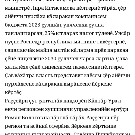
министрĕ Лира Игтисамова пĕлтернĕ тăрăх, çĕр
айĕнчи пурлăха кăларакан компанисем
бюджета 2023 çулшăн, унчченхи çулпа
танлаштарсан, 25% ытларах налог тÿленĕ. Унсăр
пуçне Роснедр республика ыйтнине тивĕçтернĕ,
сапаланчăк майпа ылтăн кăларма ирĕк паракан
çĕнĕ лицензине 2030 çулччен чарса лартнă. Çакă
хальлĕхе çĕнĕ лицензисем памассине пĕлтерет.
Çав вăхăтра власть представителĕсем çĕр айĕнчи
пурлăхсене кăларакан вырăнсене йĕркене
кĕртĕç.
Раççейри çут çанталăк надзорĕн Кăнтăр-Урал
енчи регионсен хушшинчи управленийĕн ертÿçи
Роман Болотов палăртнă тăрăх, Раççейри пĕр
регион та асăннă сферăна йĕркене кĕртнипе
мухтанма пултараймасть. Çавăнпа Пушкăртстан