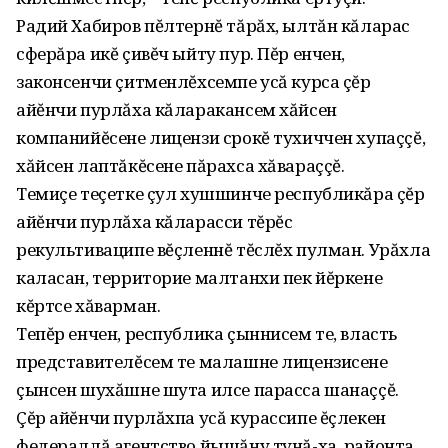
Радий Хабиров пĕлтернĕ тăрăх, ылтăн кăларас
сферăра икĕ çивĕч ыйту пур. Пĕр енчен,
законсенчи çитменлĕхсемпе усă курса çĕр
айĕнчи пурлăха кăларакансем хăйсен
компанийĕсене лицензи срокĕ тухиччен хупаççĕ,
хăйсен лаптăкĕсене пăрахса хăвараççĕ.
Темиçе теçетке çул хушшинче республикăра çĕр
айĕнчи пурлăха кăларасси тĕрĕс
рекультиваципе вĕçленнĕ тĕслĕх пулман. Урăхла
каласан, территорие малтанхи пек йĕркене
кĕртсе хăварман.
Тепĕр енчен, республика çыннисем те, власть
представителĕсем те малашне лицензисене
çынсен шухăшне шута илсе парасса шанаççĕ.
Çĕр айĕнчи пурлăхпа усă курассипе ĕçлекен
федераллă агентство йышăну тунă-ха, районта