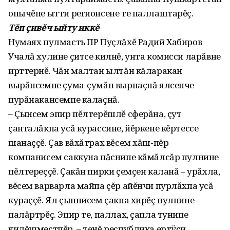
опычĕпе ытти регионсене те паллаштарĕç.
Тĕп çивĕч ыйту иккĕ
Нумаях пулмасть ПР Пуçлăхĕ Радий Хабиров
Учалă хулине çитсе килнĕ, унта комисси ларăвне
ирттернĕ. Чăн малтан ылтăн кăларакан
вырăнсемпе çума-çумăн вырнаçнă ялсенче
пурăнакансемпе калаçнă.
– Çынсем эпир пĕлтерĕшлĕ сферăна, çут
çанталăкпа усă курассине, йĕркене кĕртессе
шанаççĕ. Çав вăхăтрах вĕсем хăш-пĕр
компанисем саккуна пăснипе кăмăлсăр пулнине
пĕлтереççĕ. Çакăн пирки çемçен каланă – урăхла,
вĕсем варварла майпа çĕр айĕнчи пурлăхпа усă
кураççĕ. Ял çыннисем çакна хирĕç пулнине
палăртрĕç. Эпир те, паллах, çапла тунипе
килĕшместпĕр, – тенĕ республика ертÿçи.