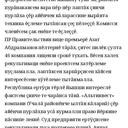
пурăнакансем вара пĕр-пĕр лаптăк çинчи
пурлăха çĕр айĕнчен кăларассине вырăнта
техника ĕçлеме тытăнсан çеç пĕлеççĕ. Комисси
членĕсем çак енĕпе те ĕçлеççĕ.
ПР Правительствин вице-премьерĕ Азат
Абдрахманов пĕлтернĕ тăрăх, çитес пилĕк çулта
46 компанин лицензи срокĕ тухать. Вĕсен халех
рекультиваци енĕпе проектсем хатĕрлеме
пуçламалла, лаптăксен харпăрçисен хăйсен
интересĕсене хÿтĕлеме тытăнмалла.
Республика ертÿçи тĕрлĕ йышши интереслĕ
фактсем çинче те чарăнса тăнă. «Альтинвест»
компани (Учалă районĕнче ылтăн кăларнă) çĕр
айĕнчи пурлăхпа усă курмалли право йĕркине
пăснипе лекнĕ. Суд предприяти ертÿçисене
рекультиваци туса ирттерме хушнă. Анчах