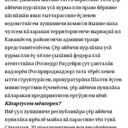
айĕнчи пурлăхпа усă курмалли право йĕркине
пăснăшăн явап тыттарассипе ĕçлекен
ведомствăсем хушшинчи комисси йышне паха
чулсем кăларакан территорисенче вырнаçнă ял
Канашĕсен, районсенчи администраци
представителĕсем, Çĕр айĕнчи пурлăхпа усă
курмалли ĕç-хĕлпе çыхăннă федераллă
агентствăпа (Роснедр) Раççейри çут çанталăк
надзорĕн (Росприроднадзор) тата тĕрĕслекен
ытти структурăсен, прокуратурăпа Шалти ĕçсен
министерствин ĕçченĕсем, çĕр айĕнчи пуянлăха
кăларакан предприятисен ертÿçисем кĕнĕ.
Кăтартусем мĕнлерех?
Икĕ çул хушшинче республикăра çĕр айĕнчи
пуянлăха ирĕклĕ майпа кăларассине тĕп тунă.
Сăмахран, 70 предприятирен вун виççĕшĕнчен