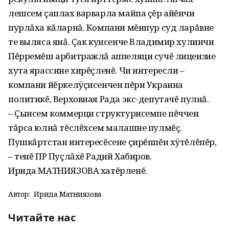
лешсем çаплах варварла майпа çĕр айĕнчи
пурлăха кăларнă. Компани мĕнпур суд ларăвне
те выляса янă. Çак кунсенче Владимир хулинчи
Пĕрремĕш арбитражлă аппеляци сучĕ лицензие
хута ярассине хирĕçленĕ. Чи интересли –
компани йĕркелÿçисенчен пĕри Украина
политикĕ, Верховная Рада экс-депутачĕ пулнă.
– Çынсем коммерци структурисемпе пĕччен
тăрса юлнă тĕслĕхсем малашне пулмĕç.
Пушкăртстан интересĕсене çирĕппĕн хÿтĕлĕпĕр,
– тенĕ ПР Пуçлăхĕ Радий Хабиров.
Ирида МАТНИЯЗОВА хатĕрленĕ.
Автор:
Ирида Матниязова
Читайте нас