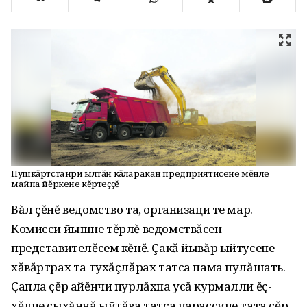
Пушкăртстанри ылтăн кăларакан предприятисене мĕнле
майпа йĕркене кĕртеççĕ
Вăл çĕнĕ ведомство та, организаци те мар.
Комисси йышне тĕрлĕ ведомствăсен
представителĕсем кĕнĕ. Çакă йывăр ыйтусене
хăвăртрах та тухăçлăрах татса пама пулăшать.
Çапла çĕр айĕнчи пурлăхпа усă курмалли ĕç-
хĕлпе çыхăннă ыйтăва татса парассипе тата çĕр