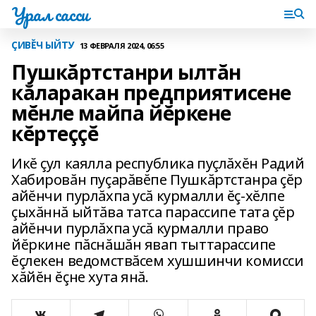
Урал сасси
ÇИВĔЧ ЫЙТУ
13 ФЕВРАЛЯ 2024, 06:55
Пушкăртстанри ылтăн
кăларакан предприятисене
мĕнле майпа йĕркене
кĕртеççĕ
Икĕ çул каялла республика пуçлăхĕн Радий
Хабировăн пуçарăвĕпе Пушкăртстанра çĕр
айĕнчи пурлăхпа усă курмалли ĕç-хĕлпе
çыхăннă ыйтăва татса парассипе тата çĕр
айĕнчи пурлăхпа усă курмалли право
йĕркине пăснăшăн явап тыттарассипе
ĕçлекен ведомствăсем хушшинчи комисси
хăйĕн ĕçне хута янă.