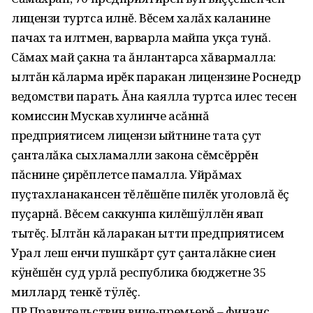
лицензи туртса илнĕ. Вĕсем халăх каланине
пачах та илтмен, варварла майпа укçа тунă.
Сăмах май çакна та ăнлантарса хăвармалла:
ылтăн кăларма ирĕк паракан лицензине Роснедр
ведомстви парать. Ăна каялла туртса илес тесен
комиссин Мускав хулинче асăннă
предприятисем лицензи ыйтнине тата çут
çанталăка сыхламалли закона сĕмсĕррĕн
пăснине çирĕплетсе памалла. Уйрăмах
пуçтахланакансен тĕлĕшĕпе пилĕк уголовлă ĕç
пуçарнă. Вĕсем саккунпа килĕшÿллĕн явап
тытĕç. Ылтăн кăларакан ытти предприятисем
Урал леш енчи пушкăрт çут çанталăкне сиен
кÿнĕшĕн суд урлă республика бюджетне 35
миллард тенкĕ тÿлĕç.
ПР Правительствин вице-премьерĕ – финанс