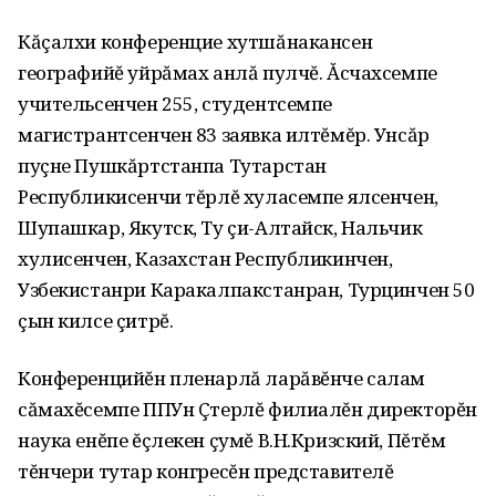
Кăçалхи конференцие хутшăнакансен
географийĕ уйрăмах анлă пулчĕ. Ăсчахсемпе
учительсенчен 255, студентсемпе
магистрантсенчен 83 заявка илтĕмĕр. Унсăр
пуçне Пушкăртстанпа Тутарстан
Республикисенчи тĕрлĕ хуласемпе ялсенчен,
Шупашкар, Якутск, Ту çи-Алтайск, Нальчик
хулисенчен, Казахстан Республикинчен,
Узбекистанри Каракалпакстанран, Турцинчен 50
çын килсе çитрĕ.
Конференцийĕн пленарлă ларăвĕнче салам
сăмахĕсемпе ППУн Çтерлĕ филиалĕн директорĕн
наука енĕпе ĕçлекен çумĕ В.Н.Кризский, Пĕтĕм
тĕнчери тутар конгресĕн представителĕ