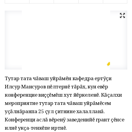
Тутар тата чăваш уйрăмĕн кафедра ертÿçи
Илсур Мансуров пĕлтернĕ тăрăх, кун евĕр
конференцие виççĕмĕш хут йĕркеленĕ. Кăçалхи
мероприятие тутар тата чăваш уйрăмĕсем
уçăлнăранпа 25 çул çитнине халалланă.
Конференци аслă вĕренÿ заведенийĕ грант çĕнсе
илнĕ укçа-тенкĕпе иртнĕ.