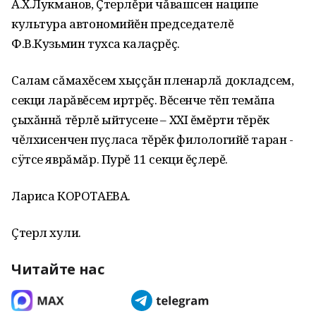
А.Х.Лукманов, Çтерлĕри чăвашсен наципе
культура автономийĕн председателĕ
Ф.В.Кузьмин тухса калаçрĕç.
Салам сăмахĕсем хыççăн пленарлă докладсем,
секци ларăвĕсем иртрĕç. Вĕсенче тĕп темăпа
çыхăннă тĕрлĕ ыйтусене – XXI ĕмĕрти тĕрĕк
чĕлхисенчен пуçласа тĕрĕк филологийĕ таран -
сÿтсе яврăмăр. Пурĕ 11 секци ĕçлерĕ.
Лариса КОРОТАЕВА.
Çтерлӗ хули.
Читайте нас