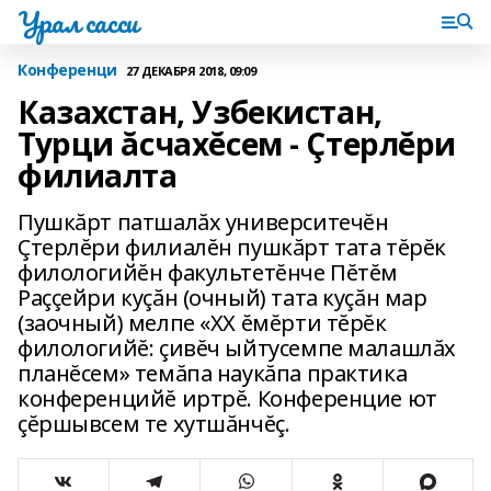
Урал сасси
Конференци
27 ДЕКАБРЯ 2018, 09:09
Казахстан, Узбекистан,
Турци ăсчахĕсем - Çтерлĕри
филиалта
Пушкăрт патшалăх университечĕн
Çтерлĕри филиалĕн пушкăрт тата тĕрĕк
филологийĕн факультетĕнче Пĕтĕм
Раççейри куçăн (очный) тата куçăн мар
(заочный) мелпе «XX ĕмĕрти тĕрĕк
филологийĕ: çивĕч ыйтусемпе малашлăх
планĕсем» темăпа наукăпа практика
конференцийĕ иртрĕ. Конференцие ют
çĕршывсем те хутшăнчĕç.