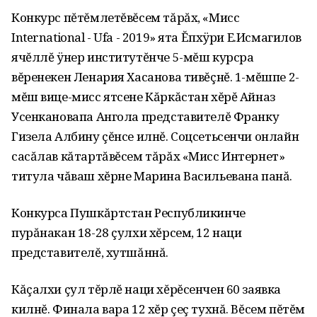
Конкурс пĕтĕмлетĕвĕсем тăрăх‚ «Мисс
International - Ufa - 2019» ята Ĕпхÿри Е.Исмагилов
ячĕллĕ ÿнер институтĕнче 5-мĕш курсра
вĕренекен Ленария Хасанова тивĕçнĕ. 1-мĕшпе 2-
мĕш вице-мисс ятсене Кăркăстан хĕрĕ Айназ
Усенкановапа Ангола представителĕ Франку
Гизела Албину çĕнсе илнĕ. Соцсетьсенчи онлайн
сасăлав кăтартăвĕсем тăрăх «Мисс Интернет»
титула чăваш хĕрне Марина Васильевана панă.
Конкурса Пушкăртстан Республикинче
пурăнакан 18-28 çулхи хĕрсем‚ 12 наци
представителĕ, хутшăннă.
Кăçалхи çул тĕрлĕ наци хĕрĕсенчен 60 заявка
килнĕ. Финала вара 12 хĕр çеç тухнă. Вĕсем пĕтĕм