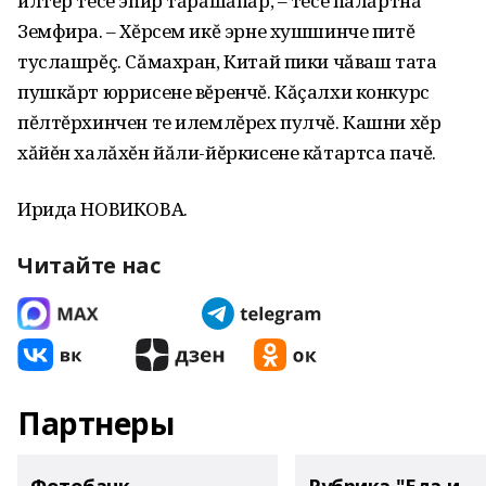
илтĕр тесе эпир тăрăшăпăр‚ – тесе палăртнă
Земфира. – Хĕрсем икĕ эрне хушшинче питĕ
туслашрĕç. Сăмахран‚ Китай пики чăваш тата
пушкăрт юррисене вĕренчĕ. Кăçалхи конкурс
пĕлтĕрхинчен те илемлĕрех пулчĕ. Кашни хĕр
хăйĕн халăхĕн йăли-йĕркисене кăтартса пачĕ.
Ирида НОВИКОВА.
Читайте нас
Партнеры