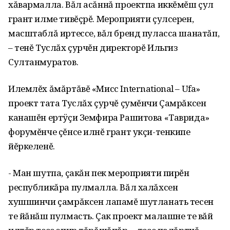
хăвармалла. Вăл асăннă проектпа иккĕмĕш çул
грант илме тивĕçрĕ. Мероприяти çулсерен‚
масштаблă иртессе‚ вăл бренд пуласса шанатăп‚
– тенĕ Туслăх çурчĕн директорĕ Ильгиз
Султанмуратов.
Илемлĕх ăмăртăвĕ «Мисс International – Ufa»
проект тата Туслăх çурчĕ çумĕнчи Çамрăксен
канашĕн ертÿçи Земфира Рашитова «Таврида»
форумĕнче çĕнсе илнĕ грант укçи-тенкипе
йĕркеленĕ.
- Ман шутпа‚ çакăн пек мероприяти пирĕн
республикăра пулмалла. Вăл халăхсен
хушшинчи çамрăксен лапамĕ шутланать тесен
те йăнăш пулмасть. Çак проект малашне те вăй