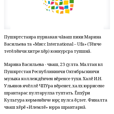
Пушкӑртстанра пурӑнакан чăваш пики Марина
Васильева та «Мисс International – Ufa» (Тӗнче
тетĕлӗнчи хитре хӗр) конкурсра тупӑшнă.
Марина Васильева - чӑваш, 23 ҫулта. Малтан вӑл
Пушкӑртстан Республикинчи Октябрьскинчи
музыка коллеждӗнчен вӗренсе тухнӑ. Халӗ И.Н.
Ульянов ячӗллӗ ЧПУра вӗренет, халӑх юррисене
шӑрантарас пултарулӑха туптать. Ӗпхӳри
Культура керменӗнче юрӑҫ пулса ӗҫлет. Финалта
чӑваш хӗрӗ «Илемлӗ» юрра шӑрантарнă.