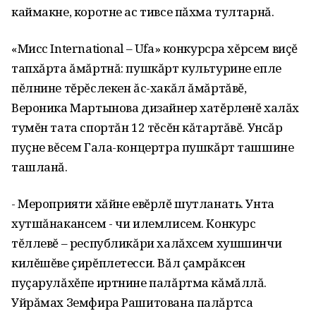
каймакне‚ коротне ас тивсе пăхма тултарнă.
«Мисс International – Ufa» конкурсра хĕрсем виçĕ
тапхăрта ăмăртнă: пушкăрт культурине епле
пĕлнине тĕрĕслекен ăс-хакăл ăмăртăвĕ‚
Вероника Мартынова дизайнер хатĕрленĕ халăх
тумĕн тата спортăн 12 тĕсĕн кăтартăвĕ. Унсăр
пуçне вĕсем Гала-концертра пушкăрт ташшине
ташланă.
- Мероприяти хăйне евĕрлĕ шутланать. Унта
хутшăнакансем - чи илемлисем. Конкурс
тĕллевĕ – республикăри халăхсем хушшинчи
килĕшĕве çирĕплетесси. Вăл çамрăксен
пуçарулăхĕпе иртнине палăртма кăмăллă.
Уйрăмах Земфира Рашитована палăртса