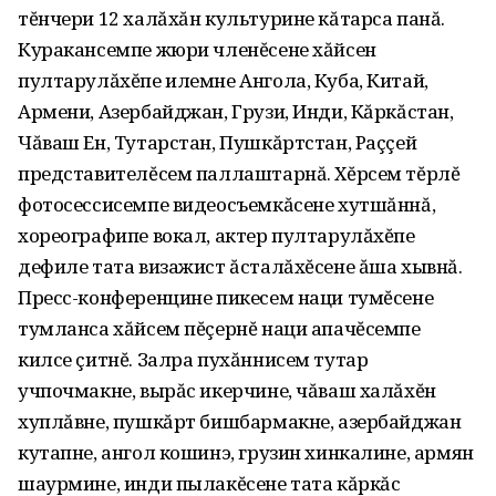
тĕнчери 12 халăхăн культурине кăтарса панă.
Куракансемпе жюри членĕсене хăйсен
пултарулăхĕпе илемне Ангола‚ Куба‚ Китай‚
Армени‚ Азербайджан‚ Грузи‚ Инди‚ Кăркăстан‚
Чăваш Ен‚ Тутарстан‚ Пушкăртстан‚ Раççей
представителĕсем паллаштарнă. Хĕрсем тĕрлĕ
фотосессисемпе видеосъемкăсене хутшăннă‚
хореографипе вокал‚ актер пултарулăхĕпе
дефиле тата визажист ăсталăхĕсене ăша хывнă.
Пресс-конференцине пикесем наци тумĕсене
тумланса хăйсем пĕçернĕ наци апачĕсемпе
килсе çитнĕ. Залра пухăннисем тутар
учпочмакне‚ вырăс икерчине‚ чăваш халăхĕн
хуплăвне‚ пушкăрт бишбармакне‚ азербайджан
кутапне‚ ангол кошинэ‚ грузин хинкалине‚ армян
шаурмине‚ инди пылакĕсене тата кăркăс