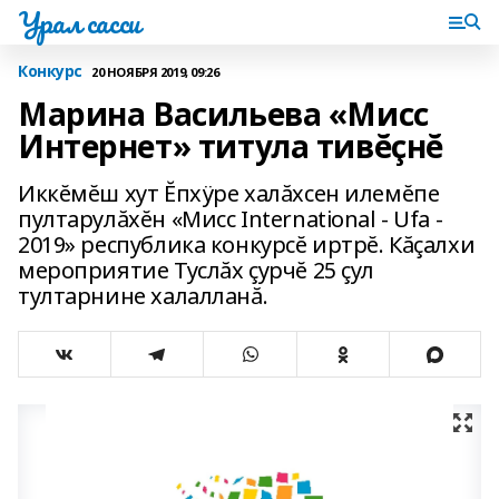
Урал сасси
Конкурс
20 НОЯБРЯ 2019, 09:26
Марина Васильева «Мисс
Интернет» титула тивĕçнĕ
Иккĕмĕш хут Ĕпхÿре халăхсен илемĕпе
пултарулăхĕн «Мисс International - Ufa -
2019» республика конкурсĕ иртрĕ. Кăçалхи
мероприятие Туслăх çурчĕ 25 çул
тултарнине халалланă.