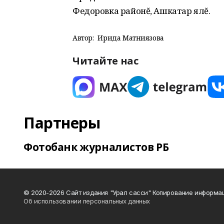
Федоровка районĕ, Ашкатар ялĕ.
Автор:
Ирида Матниязова
Читайте нас
Партнеры
Фотобанк журналистов РБ
© 2020-2026 Сайт издания "Урал сасси" Копирование информац
Об использовании персональных данных