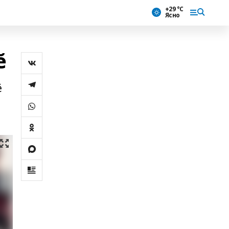
+29 °С
Ясно
ĕ
ĕ