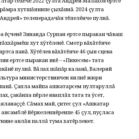
ăлтăр сехечĕ 2022 çулта Андрей Малахов ертсе
рăмра хутшăннипе çыхăннă. 2024 çулта
 Андрей» телеперадачăн тĕпелĕнче пулнă.
ра ĕçченĕ Зинаида Сурпан ертсе пыракан чăваш
 тăххăрмĕш хут хÿтĕленĕ. Смотр вăхăтĕнче
ртса панă. Хÿтĕлев вăхăтĕнче 46 çын сцена
лин ертсе пыракан икĕ – «Пикесем» тата
кăнĕ пулнă. Вăлах шăпăр каланă, Валерий
Культура министерствинчен килнĕ жюри
к панă. Çапла майпа ашкатарсем пултаруллă
ах, çакăнпа пĕрле яваплăх тата та ÿсет,
кланаççĕ. Сăмах май, çитес çул «Ашкатар
 ансамблĕ йĕркеленнĕренпе 45 çул, пуçласа
итнине анлăн паллă тума хатĕрленет.