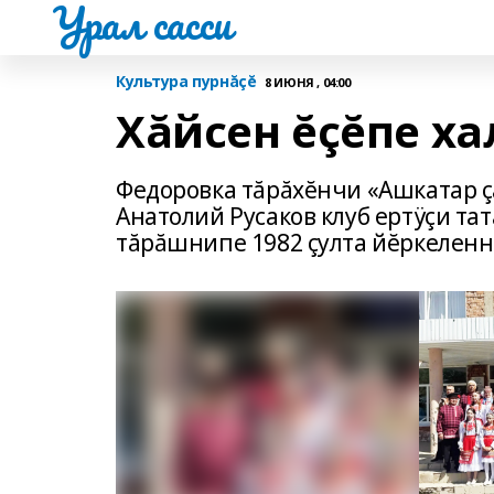
Урал сасси
Культура пурнăçĕ
8 ИЮНЯ , 04:00
Хăйсен ĕçĕпе ха
Федоровка тăрăхĕнчи «Ашкатар ç
Анатолий Русаков клуб ертÿçи та
тăрăшнипе 1982 çулта йĕркеленн