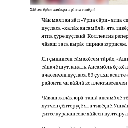
Хăйсен ĕçĕпе халăхра ырă ята тивĕçнĕ
Чăн малтан вăл «Урпа сăри» ятпа с
пуçласа «халăх ансамблĕ» ята тивĕ
ятпа çÿре пуçланă. Коллектив репе
чăваш тата вырăс лирика юррисем.
Ял çыннисен сăмахĕсем тăрăх, «Аш
сăпачĕ шутланать. Ансамбль ĕç-хĕл
ачасенчен пуçласа 83 çулхи асатте
районти чи вăйлă коллективсенчен 
Чăваш халăх юрă-ташă ансамблĕ тĕ
хутчен çĕнтерÿçĕ ята тивĕçнĕ. Ушк
çитсе куракансене хăйсен пултарул