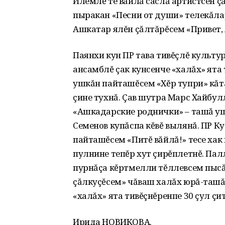
Илемлĕ те вăйлă саслă артистсен ç
пыракан «Песни от души» телекăла
Ашкатар ялĕн çăлтăрĕсем «Привет,
Паянхи кун ПР тава тивĕçлĕ культу
ансамблĕ çак кунсенче «халăх» ята
ушкăн пайташĕсем «Хĕр тупри» кăта
çине тухнă. Çав шутра Марс Хайбул
«Ашкадарские роднички» – ташă уш
Семенов купăспа кĕвĕ вылянă. ПР 
пайташĕсем «Питĕ вăйлă!» тесе ха
пулнине тепĕр хут çирĕплетнĕ. Палл
пурнăçа кĕртмелли тĕллевсем пысă
çăлкуçĕсем» чăваш халăх юрă-ташă
«халăх» ята тивĕçнĕренпе 30 çул ç
Ирида НОВИКОВА.