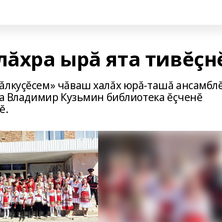
лăхра ырă ята тивĕçн
ăлкуçĕсем» чăваш халăх юрă-ташă ансамбл
та Владимир Кузьмин библиотека ĕçченĕ
ĕ.