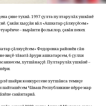
цена çине тухнă. 1997 çулта пултарулăх ушкăнĕ
çнĕ. Çакăн хыççăн вăл «Ашкатар çăлкуçĕсем»
ртуарĕнче – вырăнти фольклор, çавăн пекех
катар çăлкуçĕсем» Федоровка районĕн сăн-
не виçĕ-тăватă ăрури ашкатарсем, 6 çулхи
-асаннесем, хутшăнаççĕ. Пултарулăх ушкăнĕ –
пĕри.
рлĕ шайри конкурссене хутшăнса темиçе
ăн пайташĕсем Чăваш Республикине пĕрре мар
ăхĕпе савăнтарнă.