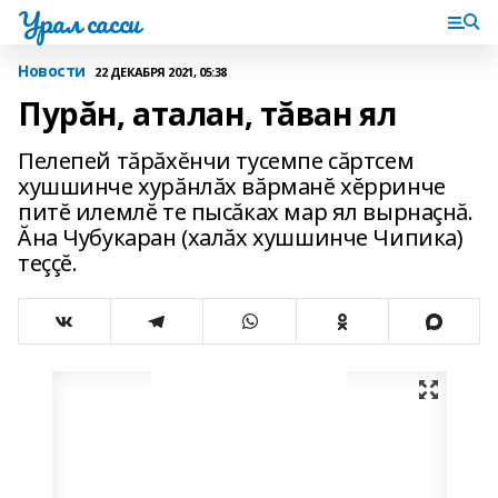
Урал сасси
Новости
22 ДЕКАБРЯ 2021, 05:38
Пурăн, аталан, тăван ял
Пелепей тăрăхĕнчи тусемпе сăртсем
хушшинче хурăнлăх вăрманĕ хĕрринче
питĕ илемлĕ те пысăках мар ял вырнаçнă.
Ăна Чубукаран (халăх хушшинче Чипика)
теççĕ.