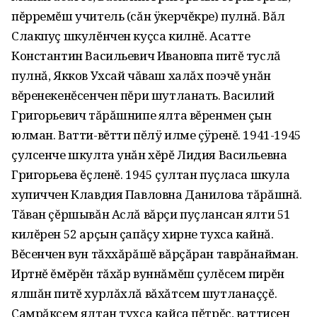
пĕрремĕш учитель (сăн ÿкерчĕкре) пулнă. Вăл
Слакпуç шкулĕнчен куçса килнĕ. Асатте
Константин Васильевич Ивановпа питĕ туслă
пулнă, Якков Ухсай чăваш халăх поэчĕ унăн
вĕренекенĕсенчен пĕри шутланать. Василий
Григорьевич тăрăшнипе ялта вĕренмен çын
юлман. Ватти-вĕтти пĕлÿ илме çÿренĕ. 1941-1945
çулсенче шкулта унăн хĕрĕ Лидия Васильевна
Григорьева ĕçленĕ. 1945 çултан пуçласа шкула
хупиччен Клавдия Павловна Данилова тăрăшнă.
Тăван çĕршывăн Аслă вăрçи пуçлансан ялти 51
килĕрен 52 арçын çапăçу хирне тухса кайнă.
Вĕсенчен вун тăххăрăшĕ вăрçăран таврăнайман.
Иртнĕ ĕмĕрĕн тăхăр вуннăмĕш çулĕсем пирĕн
ялшăн питĕ хурлăхлă вăхăтсем шутланаççĕ.
Çамрăксем ялтан тухса кайса пĕтрĕç, ваттисен