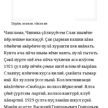
Пурăн, аталан, тăван ял
Чашлама, Чипика çăлкуçĕсем Слак шывĕпе
пĕрлешме васкаççĕ. Çак çырман кашни хăва
тĕмĕнчи авăрĕнче пулă хуранти пек явăнать.
Кунта ача-пăча шыва кĕме каять, пулă тытать.
Çакă пурте эпĕ ача-пăча чухнехи аса илÿсем.
1921 çул пĕр пĕчĕк çемье питĕ илемлĕ вырăна
Слакпуç ялĕнчен куçса килнĕ, çакăнта тымар
янă. Ял хуллен ÿссе пынă. Коллективизаци
вăхăтĕнче «Свобода» колхоз йĕркеленĕ. Ялта
çĕнĕ çуртсем лартнă, колхоз кантурĕ, клуб
хăпартнă. 1929 çулта пуçламăш шкул уçнă.
Манăн асатте, Василий Григорьевич Григорьев,