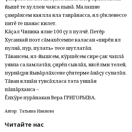
йышĕ те хуллен чакса пынă. Малашне
çамрăксем каялла яла таврăнасса, ял çĕкленессе
питĕ те шанас килет.
Кăçал Чипика ялне 100 çул пулчĕ. Петĕр
Хусанкай поэт сăмахĕсемпе каласан «пирĕн ял
пулнă, пур, пулать» тесе шутлатăп.
Тăвансем, ял-йышсем, кÿршĕсем сире çак чаплă
уявпа саламлатăп, çирĕп сывлăх, иксĕлми телей,
пурнăçри йывăрлăхсене çĕнтерме ăнăçу сунатăп.
Тăван ялшăн тунсăхласа тата уншăн
пăшăрханса –
Ĕпхÿре пурăнакан Вера ГРИГОРЬЕВА.
Автор:
Татьяна Иванова
Читайте нас