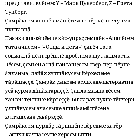
представителĕсем: Y – Марк Цукерберг, Z – Грета
Тунберг.
Çамрăксем ашшĕ-амăшĕсемпе пĕр чĕлхе тупма
пултарнă
Паянхи яш-кĕрĕмпе хĕр-упраçсемшĕн «Ашшĕсем
тата ачисем» («Отцы и дети») çивĕч тата
социаллă пĕлтерĕшлĕ проблема шутланмасть.
Вĕсем, çемьен аслă пайташĕсем евĕр, пĕр-пĕрне
ăнланма, лайăх хутшăнусем йĕркелеме
тăрăшаççĕ. Çамрăк çынсем аслисене интернетпа
усă курма хăнăхтараççĕ. Çапла майпа вĕсем
хăйсен тĕнчине кĕртеççĕ. Ытларах чухне тĕнчери
улшăнусем ачасемпе ашшĕ-амăшĕсене
юлташсене çавăраççĕ.
Çамрăксем пурнăç тăршшĕпе вĕренме хатĕр
Паянхи каччăсемпе хĕрсем ытти