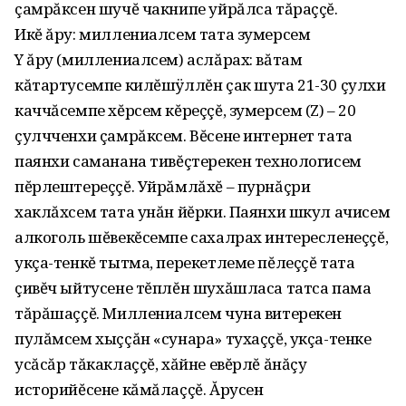
çамрăксен шучĕ чакнипе уйрăлса тăраççĕ.
Икĕ ăру: миллениалсем тата зумерсем
Y ăру (миллениалсем) аслăрах: вăтам
кăтартусемпе килĕшÿллĕн çак шута 21-30 çулхи
каччăсемпе хĕрсем кĕреççĕ, зумерсем (Z) – 20
çулчченхи çамрăксем. Вĕсене интернет тата
паянхи саманана тивĕçтерекен технологисем
пĕрлештереççĕ. Уйрăмлăхĕ – пурнăçри
хаклăхсем тата унăн йĕрки. Паянхи шкул ачисем
алкоголь шĕвекĕсемпе сахалрах интересленеççĕ,
укçа-тенкĕ тытма, перекетлеме пĕлеççĕ тата
çивĕч ыйтусене тĕплĕн шухăшласа татса пама
тăрăшаççĕ. Миллениалсем чуна витерекен
пулăмсем хыççăн «сунара» тухаççĕ, укçа-тенке
усăсăр тăкаклаççĕ, хăйне евĕрлĕ ăнăçу
историйĕсене кăмăлаççĕ. Ăрусен