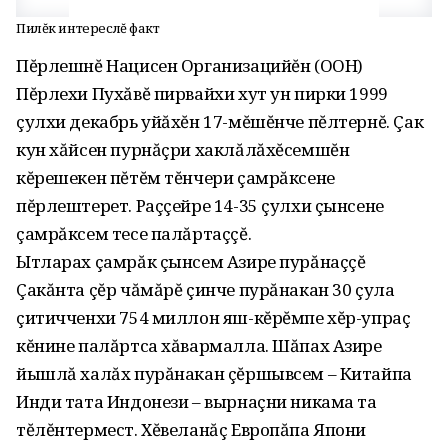
Пилĕк интереслĕ факт
Пĕрлешнĕ Нацисен Организацийĕн (ООН)
Пĕрлехи Пухăвĕ пирвайхи хут ун пирки 1999
çулхи декабрь уйăхĕн 17-мĕшĕнче пĕлтернĕ. Çак
кун хăйсен пурнăçри хаклăлăхĕсемшĕн
кĕрешекен пĕтĕм тĕнчери çамрăксене
пĕрлештерет. Раççейре 14-35 çулхи çынсене
çамрăксем тесе палăртаççĕ.
Ытларах çамрăк çынсем Азире пурăнаççĕ
Çакăнта çĕр чăмăрĕ çинче пурăнакан 30 çула
çитичченхи 754 миллон яш-кĕрĕмпе хĕр-упраç
кĕнине палăртса хăвармалла. Шăпах Азире
йышлă халăх пурăнакан çĕршывсем – Китайпа
Инди тата Индонези – вырнаçни никама та
тĕлĕнтермест. Хĕвеланăç Европăпа Япони