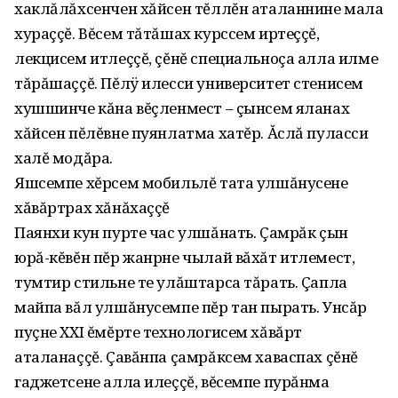
хаклăлăхсенчен хăйсен тĕллĕн аталаннине мала
хураççĕ. Вĕсем тăтăшах курссем иртеççĕ,
лекцисем итлеççĕ, çĕнĕ специальноçа алла илме
тăрăшаççĕ. Пĕлÿ илесси университет стенисем
хушшинче кăна вĕçленмест – çынсем яланах
хăйсен пĕлĕвне пуянлатма хатĕр. Ăслă пуласси
халĕ модăра.
Яшсемпе хĕрсем мобильлĕ тата улшăнусене
хăвăртрах хăнăхаççĕ
Паянхи кун пурте час улшăнать. Çамрăк çын
юрă-кĕвĕн пĕр жанрне чылай вăхăт итлемест,
тумтир стильне те улăштарса тăрать. Çапла
майпа вăл улшăнусемпе пĕр тан пырать. Унсăр
пуçне XXI ĕмĕрте технологисем хăвăрт
аталанаççĕ. Çавăнпа çамрăксем хаваспах çĕнĕ
гаджетсене алла илеççĕ, вĕсемпе пурăнма