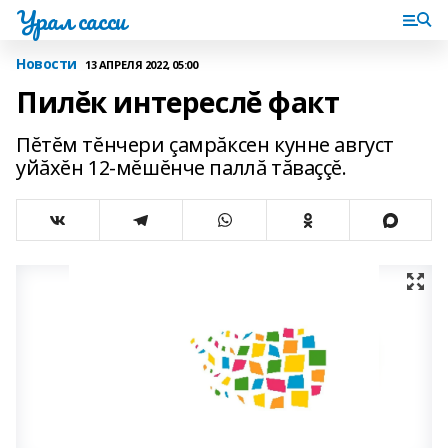
Урал сасси
Новости
13 АПРЕЛЯ 2022, 05:00
Пилĕк интереслĕ факт
Пĕтĕм тĕнчери çамрăксен кунне август
уйăхĕн 12-мĕшĕнче паллă тăваççĕ.