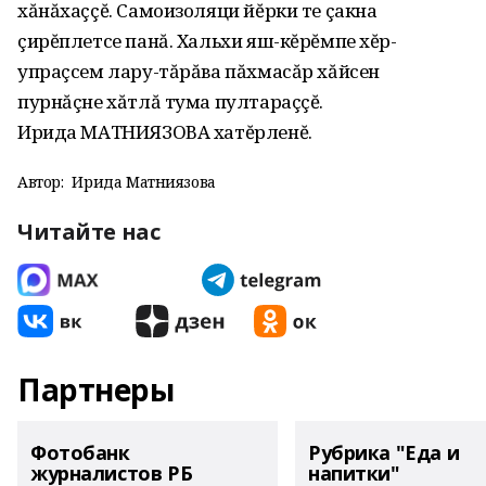
хăнăхаççĕ. Самоизоляци йĕрки те çакна
çирĕплетсе панă. Хальхи яш-кĕрĕмпе хĕр-
упраçсем лару-тăрăва пăхмасăр хăйсен
пурнăçне хăтлă тума пултараççĕ.
Ирида МАТНИЯЗОВА хатĕрленĕ.
Автор:
Ирида Матниязова
Читайте нас
Партнеры
Фотобанк
Рубрика "Еда и
журналистов РБ
напитки"