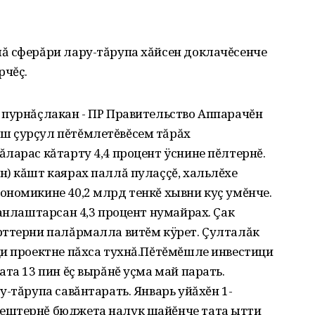
ă сферăри лару-тăрупа хăйсен доклачĕсенче
рчĕç.
 пурнăçлакан - ПР Правительство Аппарачĕн
ш çурçул пĕтĕмлетĕвĕсем тăрăх
ларас кăтарту 4,4 процент ÿснине пĕлтернĕ.
) кăшт каярах паллă пулаççĕ, хальлĕхе
ономикине 40,2 млрд тенкĕ хывни куç умĕнче.
танлаштарсан 4,3 процент нумайрах. Çак
рттерни палăрмалла витĕм кÿрет. Çулталăк
ци проектне пăхса тухнă.Пĕтĕмĕшле инвестици
та 13 пин ĕç вырăнĕ уçма май парать.
у-тăрупа савăнтарать. Январь уйăхĕн 1-
ештернĕ бюджета налук шайĕнче тата ытти