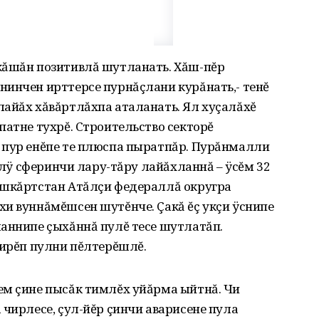
кăшăн позитивлă шутланать. Хăш-пĕр
нинчен ирттерсе пурнăçлани курăнать,- тенĕ
лайăх хăвăртлăхпа аталанать. Ял хуçалăхĕ
патне тухрĕ. Строительство секторĕ
 пур енĕпе те плюспа пыратпăр. Пурăнмалли
-илÿ сферинчи лару-тăру лайăхланнă – ÿсĕм 32
ушкăртстан Атăлçи федераллă округра
и вуннăмĕшсен шутĕнче. Çакă ĕç укçи ÿснипе
ланнипе çыхăннă пулĕ тесе шутлатăп.
çирĕп пулни пĕлтерĕшлĕ.
ем çине пысăк тимлĕх уйăрма ыйтнă. Чи
 чирлесе, çул-йĕр çинчи аварисене пула