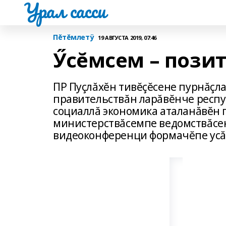
Урал сасси
Пĕтĕмлетÿ
19 АВГУСТА 2019, 07:46
Ӳсĕмсем – пози
ПР Пуçлăхĕн тивĕçĕсене пурнăçл
правительствăн ларăвĕнче респу
социаллă экономика аталанăвĕн 
министерствăсемпе ведомствăсен
видеоконференци формачĕпе усă 