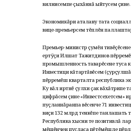
вилнисемпе çыхăннă ыйтусем çине.
Экономикăри аталану тата социалл
вице-премьерсем тĕплĕн паллашта
Премьер-министр çумĕн тивĕçĕсене
ертÿçи Илшат Тажитдинов пĕрремĕ
промышленность таварĕсене туса кă
Инвестици кăтартăвĕсем (çурçулшăн
пĕрремĕш кварталта республика эк
Ку вăл иртнĕ çулхи çак вăхăтрипе 
цифрăсем çине «Инвестсехетсем» и
пуçланнăранпа вĕсенче 71 инвести
виçи 132 млрд тенкĕпе танлашать та
Республика хысни те позитивлă лар
мĕшĕнчен пуçласа пĕтĕмĕшле пĕрл