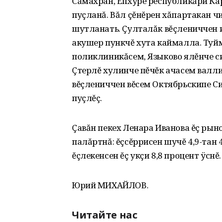
Сăмахран, Ĕпхÿре республикăри Ка
пуçланă. Вăл çĕнĕрен хăпартакан ч
шутланать. Çулталăк вĕçлениччен 
акушер пункчĕ хута каймалла. Туй
поликлиникăсем, Языково ялĕнче с
Çтерлĕ хулинче пĕчĕк ачасем валли 
вĕçлениччен вĕсем Октябрьскипе С
пуçлĕç.
Çавăн пекех Ленара Иванова ĕç ры
палăртнă: ĕçсĕррисен шучĕ 4,9-тан 
ĕçлекенсен ĕç укçи 8,8 процент ÿснĕ.
Юрий МИХАЙЛОВ.
Читайте нас