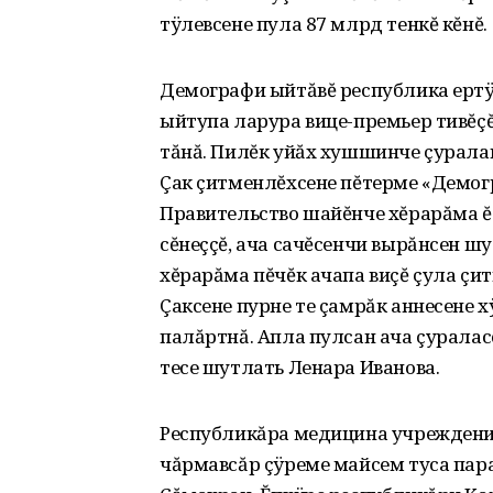
тÿлевсене пула 87 млрд тенкĕ кĕнĕ.
Демографи ыйтăвĕ республика ертÿ
ыйтупа ларура вице-премьер тивĕç
тăнă. Пилĕк уйăх хушшинче çурала
Çак çитменлĕхсене пĕтерме «Демо
Правительство шайĕнче хĕрарăма ĕ
сĕнеççĕ, ача сачĕсенчи вырăнсен шу
хĕрарăма пĕчĕк ачапа виçĕ çула çит
Çаксене пурне те çамрăк аннесене 
палăртнă. Апла пулсан ача çуралас
тесе шутлать Ленара Иванова.
Республикăра медицина учреждений
чăрмавсăр çÿреме майсем туса пара