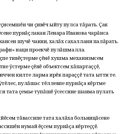
çисемшĕн чи çивĕч ыйту пулса тăрать. Çак
ĕсене пурнăçлакан Ленара Иванова чарăнса
кансен шучĕ чакни, халăх сахаллани палăрать.
графи» наци проекчĕ пулăшмалла.
çпе тивĕçтерме çĕнĕ хушма механизмсем
тне ÿстерме çĕнĕ объектсем хăпартаççĕ,
иччен килте ларма ирĕк параççĕ тата ытти те.
хÿтĕлес, пулăшас тĕллевпе пурнăçа кĕртме
си тата çемье тупăшĕ ÿсессине шанма пулать
ĕсем тăвассипе тата халăха больницăсене
ссишĕн нумай ĕçсем пурнăçа кĕртеççĕ.