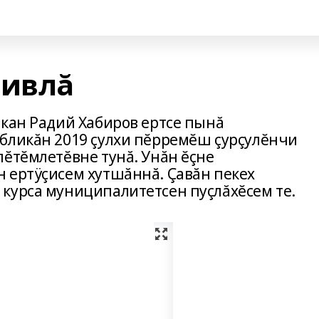
тивлă
акан Радий Хабиров ертсе пынă
бликăн 2019 çулхи пĕрремĕш çурçулĕнчи
пĕтĕмлетĕвне тунă. Унăн ĕçне
 ертÿçисем хутшăннă. Çавăн пекех
курса муниципалитетсен пуçлăхĕсем те.