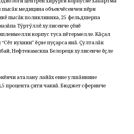
рдиологи центрĕн хирурги корпусне хăпартма
и пысăк медицина объекчĕсенчен пĕри
икĕ пысăк поликлиника, 25 фельдшерпа
мазăпа Тÿртÿллĕ хулисенче çĕнĕ
ипленмелли корпус туса пĕтермелле. Кăçал
“Сĕт кухнин” ĕçне пуçарса янă. Çулталăк
ибай, Нефтекамскпа Белорецк хулисенче ĕçле
нокĕнчи аталану лайăх енне улшăннине
4,5 процента çити чакнă. Бюджет сферинче