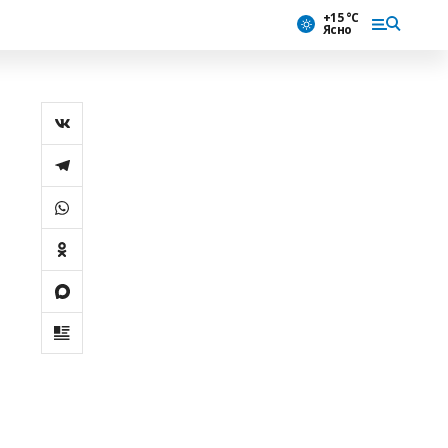
+15 °С
Ясно