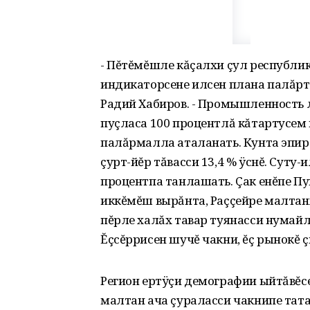
- Пĕтĕмĕшле кăçалхи çул республи
индикаторсене илсен плана палăрт
Радий Хабиров. - Промышленность 
пуçласа 100 процентлă кăтартусем 
палăрмалла аталанать. Кунта эпир
çурт-йĕр тăвасси 13,4 % ÿснĕ. Суту
процентпа танлашать. Çак енĕпе П
иккĕмĕш вырăнта, Раççейре малтанх
пĕрле халăх тавар туянасси нумай
Ĕçсĕррисен шучĕ чакни, ĕç рынокĕ 
Регион ертÿçи демографии ыйтăвĕс
малтан ача çураласси чакнипе тата