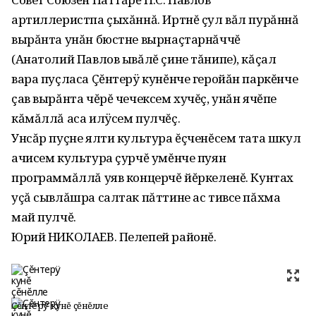
артиллеристпа çыхăннă. Иртнĕ çул вăл пурăннă
вырăнта унăн бюстне вырнаçтарнăччĕ
(Анатолий Павлов ывăлĕ çине тăнипе), кăçал
вара пуçласа Çĕнтерÿ кунĕнче геройăн паркĕнче
çав вырăнта чĕрĕ чечексем хучĕç, унăн ячĕпе
кăмăллă аса илÿсем пулчĕç.
Унсăр пуçне ялти культура ĕçченĕсем тата шкул
ачисем культура çурчĕ умĕнче пуян
программăллă уяв концерчĕ йĕркеленĕ. Кунтах
уçă сывлăшра салтак пăттине ас тивсе пăхма
май пулчĕ.
Юрий НИКОЛАЕВ. Пелепей районĕ.
Çĕнтерÿ кунĕ çĕнĕлле