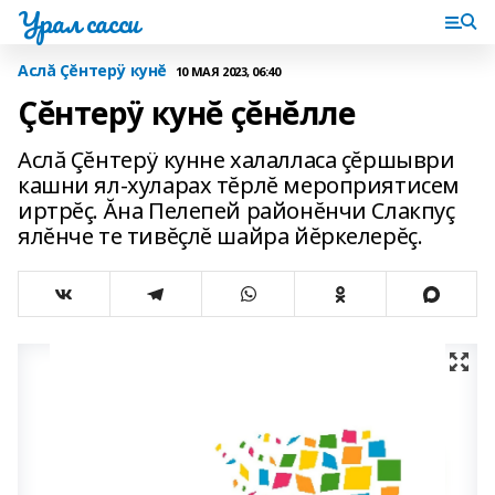
Урал сасси
Аслă Çĕнтерÿ кунĕ
10 МАЯ 2023, 06:40
Çĕнтерÿ кунĕ çĕнĕлле
Аслă Çĕнтерÿ кунне халалласа çĕршыври
кашни ял-хуларах тĕрлĕ мероприятисем
иртрĕç. Ăна Пелепей районĕнчи Слакпуç
ялĕнче те тивĕçлĕ шайра йĕркелерĕç.