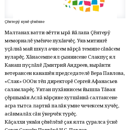
Çĕнтерÿ кунĕ çĕнĕлле
Малтанах ватти-вĕтти ырă йăлапа Çĕнтерÿ
мемориалĕ умĕнче пухăнчĕç. Уяв митингĕ
уçăлнă май шкул ачисем вăрçă темипе сăвăсем
вуларĕç. Хăнасемпе ял çыннисене Слакпуç ял
Канаш пуçлăхĕ Дмитрий Андреев, вырăнти
ветерансен канашĕн председателĕ Вера Павлова,
«Слак» ОООн тĕп директорĕ Сергей Афанасьев
саламларĕç. Унтан пухăннисем йышпа Тăван
çĕршывăн Аслă вăрçине хутшăннă салтаксене
асра тытса лартнă палăк умне чечексем хучĕç,
асăнмалăх сăн ÿкерчĕк турĕç.
Кăçалхи уявăн çĕнĕлĕхĕ çак ялта çуралса ÿснĕ
Совет Союзĕн Паттăрĕ Н.С. Павлов