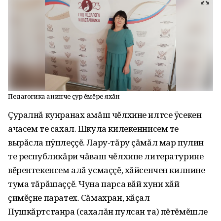
Педагогика анинче çур ĕмĕре яхăн
Çуралнă кунранах амăш чĕлхине илтсе ÿсекен
ачасем те сахал. Шкула килекеннисем те
вырăсла пÿплеççĕ. Лару-тăру çăмăл мар пулин
те республикăри чăваш чĕлхипе литературине
вĕрентекенсем алă усмаççĕ, хăйсенчен килнине
тума тăрăшаççĕ. Чуна парса вăй хуни хăй
çимĕçне паратех. Сăмахран, кăçал
Пушкăртстанра (сахалăн пулсан та) пĕтĕмĕшле