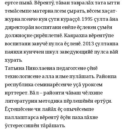
ертсе пынă. Вĕрентÿ, тăван тавралăх тата ытти
темăсемпе материалсем çырать, вĕсем хаçат-
журналсенче кун çути кураççĕ. 1995 çулта ăна
директорăн воспитани енĕпе ĕçлекен çумĕн
должноçне çирĕплетнĕ. Каярахпа вĕрентÿпе
воспитани завучĕ пулса ĕçленĕ. 2013 çултанпа
паянхи кунччен шкул заведующийĕ пулса вăй
хурать.
Татьяна Николаевна педагогсене çĕнĕ
технологисене алла илме пулăшать. Районпа
республика семинарĕсенче уçă уроксем
ирттерет. Вăл – районти чăваш чĕлхипе
литературин методика пĕрлешĕвĕн ертÿçи.
Ĕçтешĕсене чи лайăх ĕç опычĕсемпе
паллаштарса вĕрентÿ ĕçĕн пахалăхне
ÿстерессишĕн тăрăшать.