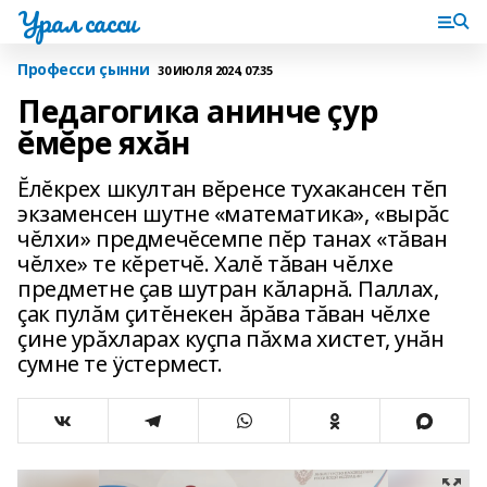
Урал сасси
Професси çынни
30 ИЮЛЯ 2024, 07:35
Педагогика анинче çур
ĕмĕре яхăн
Ĕлĕкрех шкултан вĕренсе тухакансен тĕп
экзаменсен шутне «математика», «вырăс
чĕлхи» предмечĕсемпе пĕр танах «тăван
чĕлхе» те кĕретчĕ. Халĕ тăван чĕлхе
предметне çав шутран кăларнă. Паллах,
çак пулăм çитĕнекен ăрăва тăван чĕлхе
çине урăхларах куçпа пăхма хистет, унăн
сумне те ÿстермест.