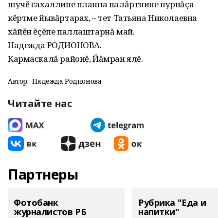
шучĕ сахаллипе планпа палăртнине пурнăçа
кĕртме йывăртарах, – тет Татьяна Николаевна
хăйĕн ĕçĕпе паллаштарнă май.
Надежда РОДИОНОВА.
Кармаскалă районĕ, Йăмран ялĕ.
Автор:
Надежда Родионова
Читайте нас
Партнеры
Фотобанк
Рубрика "Еда и
журналистов РБ
напитки"