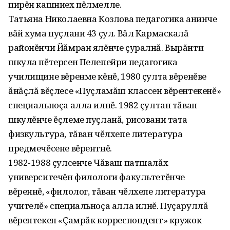
пирĕн кашниех пĕлмелле.
Татьяна Николаевна Козлова педагогика анинче
вăй хума пуçлани 43 çул. Вăл Кармаскалă
районĕнчи Йăмран ялĕнче çуралнă. Вырăнти
шкула пĕтерсен Пелепейри педагогика
училищине вĕренме кĕнĕ, 1980 çулта вĕренĕве
ăнăçлă вĕçлесе «Пуçламăш классен вĕрентекенĕ»
специальноçа алла илнĕ. 1982 çултан тăван
шкулĕнче ĕçлеме пуçланă, рисовани тата
физкультура, тăван чĕлхепе литература
предмечĕсене вĕрентнĕ.
1982-1988 çулсенче Чăваш патшалăх
университечĕн филологи факультетĕнче
вĕреннĕ, «филолог, тăван чĕлхепе литература
учителĕ» специальноçа алла илнĕ. Пуçаруллă
вĕрентекен «Çамрăк корреспондент» кружок