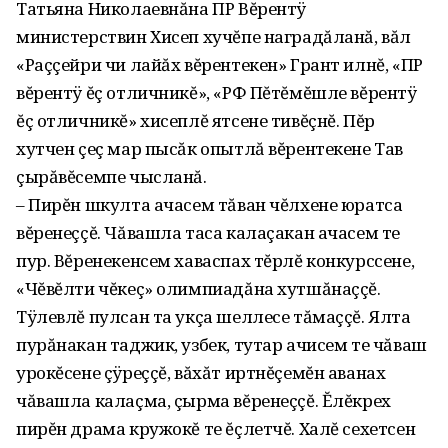
Татьяна Николаевнăна ПР Вĕрентÿ
министерствин Хисеп хучĕпе наградăланă, вăл
«Раççейри чи лайăх вĕрентекен» Грант илнĕ, «ПР
вĕрентÿ ĕç отличникĕ», «РФ Пĕтĕмĕшле вĕрентÿ
ĕç отличникĕ» хисеплĕ ятсене тивĕçнĕ. Пĕр
хутчен çеç мар пысăк опытлă вĕрентекене Тав
çырăвĕсемпе чысланă.
– Пирĕн шкулта ачасем тăван чĕлхене юратса
вĕренеççĕ. Чăвашла таса калаçакан ачасем те
пур. Вĕренекенсем хаваспах тĕрлĕ конкурссене,
«Чĕвĕлти чĕкеç» олимпиадăна хутшăнаççĕ.
Тÿлевлĕ пулсан та укçа шеллесе тăмаççĕ. Ялта
пурăнакан таджик, узбек, тутар ачисем те чăваш
урокĕсене çÿреççĕ, вăхăт иртнĕçемĕн аванах
чăвашла калаçма, çырма вĕренеççĕ. Ĕлĕкрех
пирĕн драма кружокĕ те ĕçлетчĕ. Халĕ сехетсен