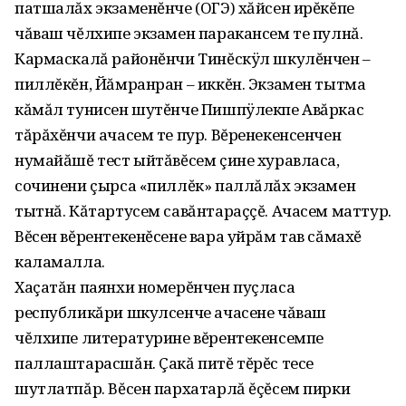
патшалăх экзаменĕнче (ОГЭ) хăйсен ирĕкĕпе
чăваш чĕлхипе экзамен паракансем те пулнă.
Кармаскалă районĕнчи Тинĕскÿл шкулĕнчен –
пиллĕкĕн, Йăмранран – иккĕн. Экзамен тытма
кăмăл тунисен шутĕнче Пишпÿлекпе Авăркас
тăрăхĕнчи ачасем те пур. Вĕренекенсенчен
нумайăшĕ тест ыйтăвĕсем çине хуравласа,
сочинени çырса «пиллĕк» паллăлăх экзамен
тытнă. Кăтартусем савăнтараççĕ. Ачасем маттур.
Вĕсен вĕрентекенĕсене вара уйрăм тав сăмахĕ
каламалла.
Хаçатăн паянхи номерĕнчен пуçласа
республикăри шкулсенче ачасене чăваш
чĕлхипе литературине вĕрентекенсемпе
паллаштарасшăн. Çакă питĕ тĕрĕс тесе
шутлатпăр. Вĕсен пархатарлă ĕçĕсем пирки