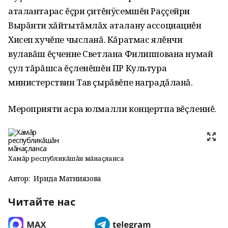
аталантарас ĕçри çитĕнÿсемшĕн Раççейри
Вырăнти хăйтытăмлăх аталану ассоциациĕн
Хисеп хучĕпе чысланă. Кăратмас ялĕнчи
вулавăш ĕçченне Светлана Филиппована нумай
çул тăрăшса ĕçленĕшĕн ПР Культура
министерствин Тав çырăвĕпе наградăланă.
Мероприяти асра юлмалли концертпа вĕçленнĕ.
Хамăр республикăшăн мăнаçланса
Автор:
Ирида Матниязова
Читайте нас