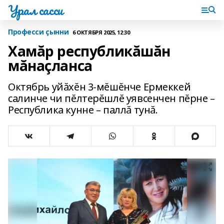
Урал сасси
Професси çынни
6 ОКТЯБРЯ 2025, 12:30
Хамăр республикăшăн
мăнаçланса
Октябрь уйăхĕн 3-мĕшĕнче Ермеккей
салинче чи пĕлтерĕшлĕ уявсенчен пĕрне –
Республика кунне – паллă тунă.