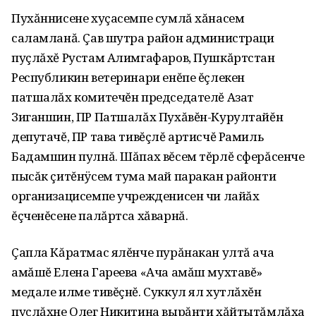
Пухăннисене хуçасемпе сумлă хăнасем
саламланă. Çав шутра район администраци
пуçлăхĕ Рустам Алимгафаров, Пушкăртстан
Республикин ветеринари енĕпе ĕçлекен
патшалăх комитечĕн председателĕ Азат
Зиганшин, ПР Патшалăх Пухăвĕн-Курултайĕн
депутачĕ, ПР тава тивĕçлĕ артисчĕ Рамиль
Бадамшин пулнă. Шăпах вĕсем тĕрлĕ сферăсенче
пысăк çитĕнÿсем тума май паракан районти
организацисемпе учрежденисен чи лайăх
ĕçченĕсене палăртса хăварнă.
Çапла Кăратмас ялĕнче пурăнакан ултă ача
амăшĕ Елена Гареева «Ача амăш мухтавĕ»
медале илме тивĕçнĕ. Суккул ял хутлăхĕн
пуçлăхне Олег Никитина вырăнти хăйтытăмлăха