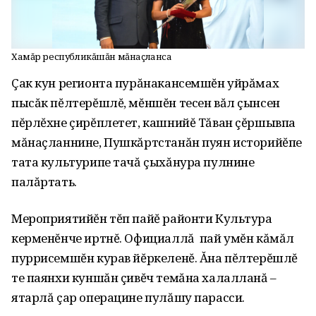
Хамăр республикăшăн мăнаçланса
Çак кун регионта пурăнакансемшĕн уйрăмах
пысăк пĕлтерĕшлĕ, мĕншĕн тесен вăл çынсен
пĕрлĕхне çирĕплетет, кашнийĕ Тăван çĕршывпа
мăнаçланнине, Пушкăртстанăн пуян историйĕпе
тата культурипе тачă çыхăнура пулнине
палăртать.
Мероприятийĕн тĕп пайĕ районти Культура
керменĕнче иртнĕ. Официаллă пай умĕн кăмăл
пуррисемшĕн курав йĕркеленĕ. Ăна пĕлтерĕшлĕ
те паянхи куншăн çивĕч темăна халалланă –
ятарлă çар операцине пулăшу парасси.