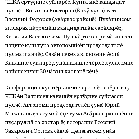
ЧНКА ертÿçине суйларĕç. Кунта икĕ кандидат
пулчĕ – Виталий Викторов (Ĕпхÿ хули) тата
Василий Федоров (Авăркас районĕ). Пухăннисем
ытларах пĕрремĕш кандидатшăн сасăларĕç,
Виталий Васильевича Пушкăртстанри чăвашсен
наципе культура автономийĕн председателĕ
пулма шанчĕç. Çавăн пекех автономин Аслă
Канашне суйларĕç, унăн йышне тĕрлĕ хуласемпе
районсенчен 30 чăваш хастарĕ кĕчĕ.
Конференцин кун йĕркинчи черетлĕ тепĕр ыйту
ЧНКАн Ваттисен канашĕн ертÿçине суйласси
пулчĕ. Автономи председателĕн çумĕ Юрий
Михайлов çак сумлă ĕçе тума Авăркас районĕнчи
пуçаруллă та хастар ĕç ветеранне Георгий
Захарович Орлова сĕнчĕ. Делегатсем унăн