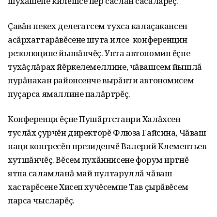
шухăшĕпе килĕшсе пĕр саслăн сасăларĕç.
Çавăн пекех делегатсем тухса калаçакансен
асăрхаттарăвĕсене шута илсе конференцин
резолюцине йышăнчĕç. Унта автономин ĕçне
тухăçлăрах йĕркелемеллине, чăвашсем йышлă
пурăнакан районсенче вырăнти автономисем
пуçарса ямаллине палăртрĕç.
Конференци ĕçне Пушăртстанри Халăхсен
туслăх çурчĕн директорĕ Флюза Гайсина, Чăваш
наци конгресĕн президенчĕ Валерий Клементьев
хутшăнчĕç. Вĕсем пухăннисене форум иртнĕ
ятпа саламланă май пултаруллă чăваш
хастарĕсене Хисеп хучĕсемпе Тав çырăвĕсем
парса чысларĕç.