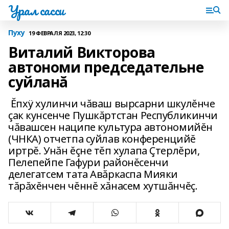
Урал сасси
Пуху
19 ФЕВРАЛЯ 2023, 12:30
Виталий Викторова
автономи председательне
суйланă
Ĕпхÿ хулинчи чăваш вырсарни шкулĕнче
çак кунсенче Пушкăртстан Республикинчи
чăвашсен наципе культура автономийĕн
(ЧНКА) отчетпа суйлав конференцийĕ
иртрĕ. Унăн ĕçне тĕп хулапа Çтерлĕри,
Пелепейпе Гафури районĕсенчи
делегатсем тата Авăркаспа Мияки
тăрăхĕнчен чĕннĕ хăнасем хутшăнчĕç.