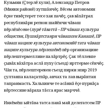
Кузьмин (Çтерлĕ хули), Александр Петров
(Мияки районĕ) хутшăнчĕç. Вĕсем автономин
ĕçне тивĕçтерет тесе хак пачĕç, çав вăхăтрах
республикăри регион шайĕнчи чăваш
пĕрлĕхĕсене (
пурĕ тăваттă – ПР чăваш культура
обществи, Пушкăртстанри чăвашсен Канашĕ, ПР
чăваш наципе культура автономийĕ тата чăваш
наципе культура пĕрлешĕвĕ
) пĕр организацине
пĕрлештермеллине палăртрĕç. Çак тĕллевпе
çывăх вăхăтра аслă пуху (съезд) ирттерме сĕнчĕç.
Чăн та, пĕрлештерекен съезд пирки эпир 2019
çултанпа калаçатпăр, анчах та лав вырăнтан
тапранмасть. Хальхинче те асăннă ĕçе пурнăçа
кĕртессине вăраха тăсса ярас марччĕ.
Иккĕмĕш ыйтăва татса панă май делегатсем ПР