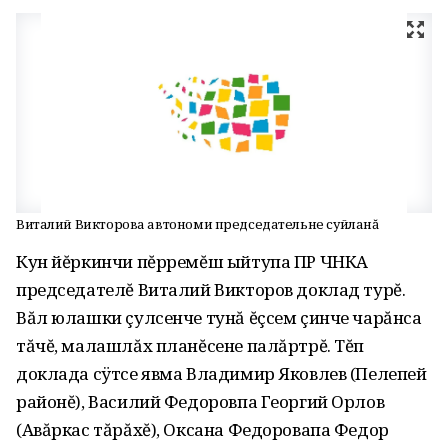
Виталий Викторова автономи председательне суйланă
Кун йĕркинчи пĕрремĕш ыйтупа ПР ЧНКА
председателĕ Виталий Викторов доклад турĕ.
Вăл юлашки çулсенче тунă ĕçсем çинче чарăнса
тăчĕ, малашлăх планĕсене палăртрĕ. Тĕп
доклада сÿтсе явма Владимир Яковлев (Пелепей
районĕ), Василий Федоровпа Георгий Орлов
(Авăркас тăрăхĕ), Оксана Федоровапа Федор