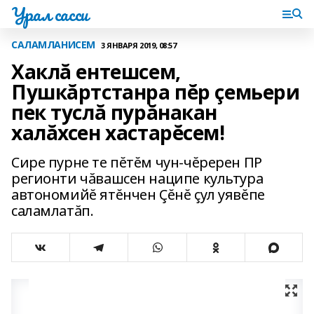
Урал сасси
САЛАМЛАНИСЕМ
3 ЯНВАРЯ 2019, 08:57
Хаклă ентешсем,
Пушкăртстанра пĕр çемьери
пек туслă пурăнакан
халăхсен хастарĕсем!
Сире пурне те пĕтĕм чун-чĕререн ПР
регионти чăвашсен наципе культура
автономийĕ ятĕнчен Çĕнĕ çул уявĕпе
саламлатăп.