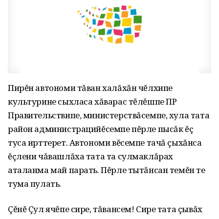
Пирĕн автономи тăван халăхăн чĕлхипе
культурине сыхласа хăварас тĕлĕшпе ПР
Правительствипе, министерствăсемпе, хула тата
район администрацийĕсемпе пĕрле пысăк ĕç
туса ирттерет. Автономи вĕсемпе тачă çыхăнса
ĕçлени чăвашлăха тата та сулмаклăрах
аталанма май парать. Пĕрле тытăнсан темĕн те
тума пулать.
Çĕнĕ Çул ячĕпе сире, тăвансем! Сире тата çывăх