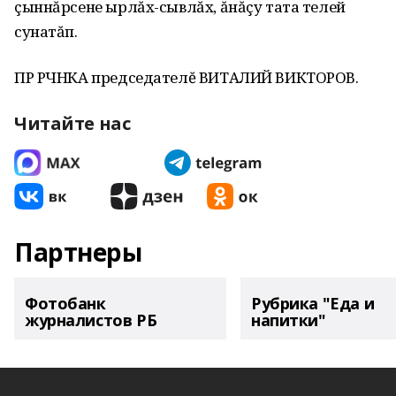
çыннăрсене ырлăх-сывлăх, ăнăçу тата телей
сунатăп.
ПР РЧНКА председателĕ ВИТАЛИЙ ВИКТОРОВ.
Читайте нас
Партнеры
Фотобанк
Рубрика "Еда и
журналистов РБ
напитки"