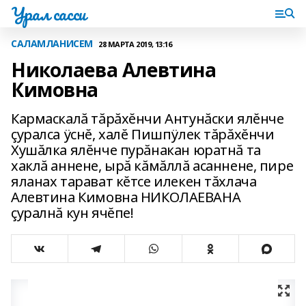
Урал сасси
САЛАМЛАНИСЕМ
28 МАРТА 2019, 13:16
Николаева Алевтина
Кимовна
Кармаскалă тăрăхĕнчи Антунăски ялĕнче
çуралса ÿснĕ, халĕ Пишпÿлек тăрăхĕнчи
Хушăлка ялĕнче пурăнакан юратнă та
хаклă аннене, ырă кăмăллă асаннене, пире
яланах тарават кĕтсе илекен тăхлача
Алевтина Кимовна НИКОЛАЕВАНА
çуралнă кун ячĕпе!