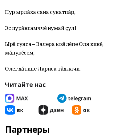
Пур ырлăха сана сунатпăр,
Эс пурăнсамччĕ нумай çул!
Ырă сунса – Валера ывăлĕпе Оля кинĕ,
мăнукĕсем,
Олег хăтипе Лариса тăхлачи.
Читайте нас
Партнеры