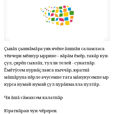
Çывăх çыннăмăра уяв ячĕпе ăшшăн саламласа
тĕнчери мĕнпур ыррине – вăрăм ĕмĕр, такăр кун-
çул, çирĕп сывлăх, тулли телей - сунатпăр.
Ĕмĕтÿсем пурнăçланса пыччăр, юратнă
мăшăрупа пĕрле ачусемпе тата мăнукусемпе ыр
курса нумай-нумай çул пурăнмалла пултăр.
Чи ăшă сăмахсем калатпăр
Юратнăран чун-чĕререн.