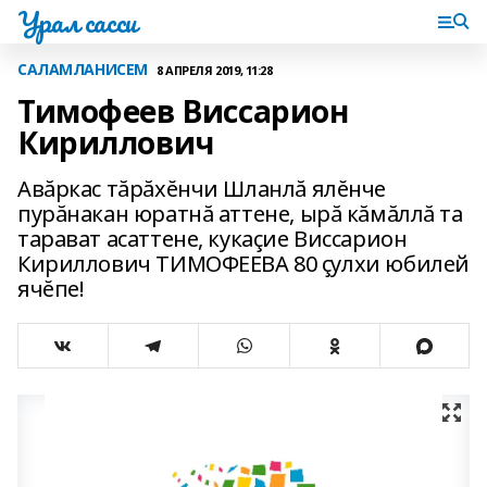
Урал сасси
САЛАМЛАНИСЕМ
8 АПРЕЛЯ 2019, 11:28
Тимофеев Виссарион
Кириллович
Авăркас тăрăхĕнчи Шланлă ялĕнче
пурăнакан юратнă аттене, ырă кăмăллă та
тарават асаттене, кукаçие Виссарион
Кириллович ТИМОФЕЕВА 80 çулхи юбилей
ячĕпе!