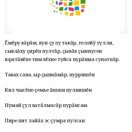
Ĕмĕру вăрăм, кун-çулу такăр, телейÿ тулли,
сывлăху çирĕп пултăр, çывăх çыннусен
юратăвĕпе тимлĕхне туйса пурăнма сунатпăр.
Тавах сана, ыр çыннăмăр, пурришĕн
Кил чысĕпе çемье ăшши пулнишĕн
Нумай çул ватăлмасăр пурăнсам.
Пире пит лайăх эс çумра пулсан.