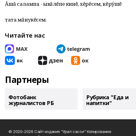
Ăшă салампа - ывăлĕпе кинĕ, хĕрĕсем, кĕрÿшĕ
тата мăнукĕсем.
Читайте нас
Партнеры
Фотобанк
Рубрика "Еда и
журналистов РБ
напитки"
© 2020-2026 Сайт издания "Урал сасси" Копирование