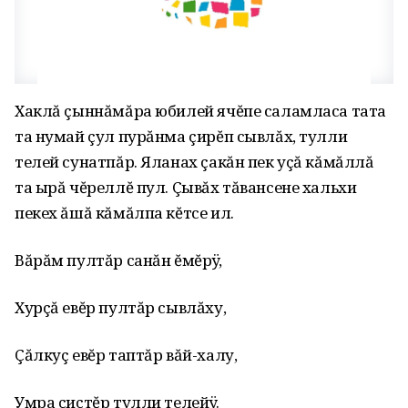
Хаклă çыннăмăра юбилей ячĕпе саламласа тата
та нумай çул пурăнма çирĕп сывлăх, тулли
телей сунатпăр. Яланах çакăн пек уçă кăмăллă
та ырă чĕреллĕ пул. Çывăх тăвансене хальхи
пекех ăшă кăмăлпа кĕтсе ил.
Вăрăм пултăр санăн ĕмĕрÿ,
Хурçă евĕр пултăр сывлăху,
Çăлкуç евĕр таптăр вăй-халу,
Умра çиçтĕр тулли телейÿ.