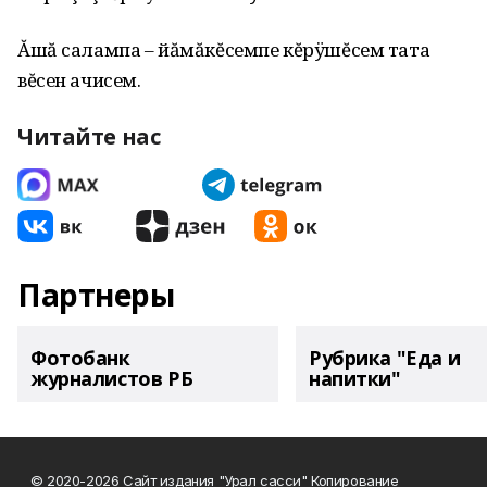
Ăшă салампа – йăмăкĕсемпе кĕрÿшĕсем тата
вĕсен ачисем.
Читайте нас
Партнеры
Фотобанк
Рубрика "Еда и
журналистов РБ
напитки"
© 2020-2026 Сайт издания "Урал сасси" Копирование