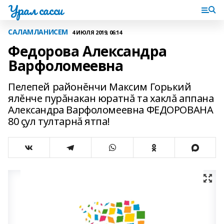
Урал сасси
САЛАМЛАНИСЕМ
4 ИЮЛЯ 2019, 06:14
Федорова Александра
Варфоломеевна
Пелепей районĕнчи Максим Горький
ялĕнче пурăнакан юратнă та хаклă аппана
Александра Варфоломеевна ФЕДОРОВАНА
80 çул тултарнă ятпа!