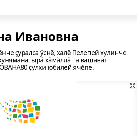
на Ивановна
нче çуралса ÿснĕ‚ халĕ Пелепей хулинче
хунямана‚ ырă кăмăллă та вашават
ОВАНА80 çулхи юбилей ячĕпе!