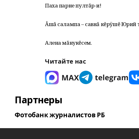
Паха парне пултăр-и!
Ăшă салампа – савнă кĕрÿшĕ Юрий т
Алена мăнукĕсем.
Читайте нас
Партнеры
Фотобанк журналистов РБ