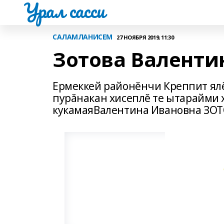
Урал сасси
САЛАМЛАНИСЕМ
27 НОЯБРЯ 2019, 11:30
Зотова Валенти
Ермеккей районĕнчи Креппит ялĕ
пурăнакан хисеплĕ те ытарайми 
кукамаяВалентина Ивановна ЗОТ