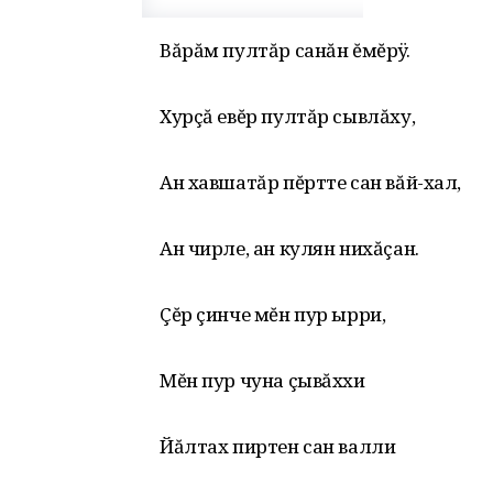
Вăрăм пултăр санăн ĕмĕрÿ.
Хурçă евĕр пултăр сывлăху‚
Ан хавшатăр пĕртте сан вăй-хал‚
Ан чирле‚ ан кулян нихăçан.
Çĕр çинче мĕн пур ырри‚
Мĕн пур чуна çывăххи
Йăлтах пиртен сан валли