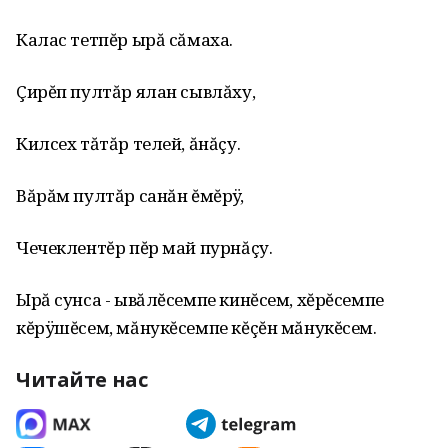
Калас тетпĕр ырă сăмаха.
Çирĕп пултăр ялан сывлăху‚
Килсех тăтăр телей‚ ăнăçу.
Вăрăм пултăр санăн ĕмĕрÿ‚
Чечеклентĕр пĕр май пурнăçу.
Ырă сунса - ывăлĕсемпе кинĕсем, хĕрĕсемпе
кĕрÿшĕсем, мăнукĕсемпе кĕçĕн мăнукĕсем.
Читайте нас