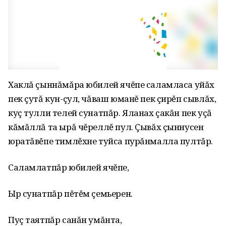
Хаклă çыннăмăра юбилей ячĕпе саламласа уйăх
пек çутă кун-çул‚ чăваш юманĕ пек çирĕп сывлăх‚
куç тулли телей сунатпăр. Яланах çакăн пек уçă
кăмăллă та ырă чĕреллĕ пул. Çывăх çыннусен
юратăвĕпе тимлĕхне туйса пурăнмалла пултăр.
Саламлатпăр юбилей ячĕпе‚
Ыр сунатпăр пĕтĕм çемьерен.
Пуç таятпăр санăн умăнта‚