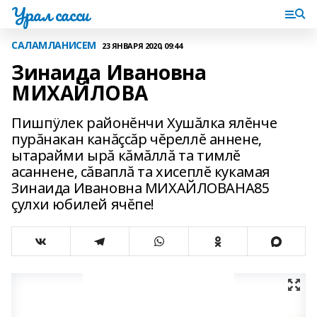
Урал сасси
САЛАМЛАНИСЕМ
23 ЯНВАРЯ 2020, 09:44
Зинаида Ивановна
МИХАЙЛОВА
Пишпÿлек районĕнчи Хушăлка ялĕнче
пурăнакан канăçсăр чĕреллĕ аннене‚
ытарайми ырă кăмăллă та тимлĕ
асаннене‚ сăваплă та хисеплĕ кукамая
Зинаида Ивановна МИХАЙЛОВАНА85
çулхи юбилей ячĕпе!