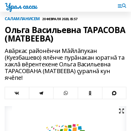
Урал сасси
САЛАМЛАНИСЕМ
20 ФЕВРАЛЯ 2020, 05:57
Ольга Васильевна ТАРАСОВА
(МАТВЕЕВА)
Авăркас районĕнчи Мăйлăпукан
(Куезбашево) ялĕнче пурăнакан юратнă та
хаклă вĕрентекене Ольга Васильевна
ТАРАСОВАНА (МАТВЕЕВА) çуралнă кун
ячĕпе!