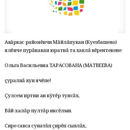
Авăркас районĕнчи Мăйлăпукан (Куезбашево)
ялĕнче пурăнакан юратнă та хаклă вĕрентекене
Ольга Васильевна ТАРАСОВАНА (МАТВЕЕВА)
çуралнă кун ячĕпе!
Çулсем иртни ан кÿтĕр тунсăх,
Вăй-халăр пултăр иксĕлми.
Сире савса сунатăп çирĕп сывлăх,