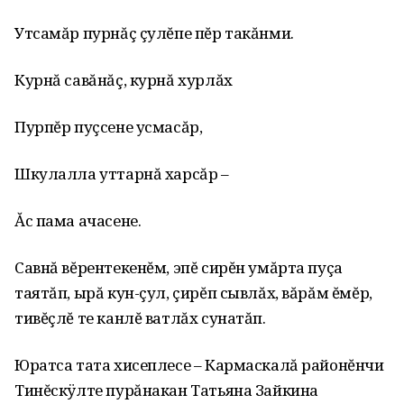
Утсамăр пурнăç çулĕпе пĕр такăнми.
Курнă савăнăç, курнă хурлăх
Пурпĕр пуçсене усмасăр,
Шкулалла уттарнă харсăр –
Ăс пама ачасене.
Савнă вĕрентекенĕм, эпĕ сирĕн умăрта пуçа
таятăп, ырă кун-çул, çирĕп сывлăх, вăрăм ĕмĕр,
тивĕçлĕ те канлĕ ватлăх сунатăп.
Юратса тата хисеплесе – Кармаскалă районĕнчи
Тинĕскÿлте пурăнакан Татьяна Зайкина